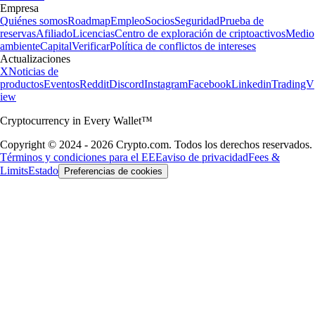
Empresa
Quiénes somos
Roadmap
Empleo
Socios
Seguridad
Prueba de
reservas
Afiliado
Licencias
Centro de exploración de criptoactivos
Medio
ambiente
Capital
Verificar
Política de conflictos de intereses
Actualizaciones
X
Noticias de
productos
Eventos
Reddit
Discord
Instagram
Facebook
Linkedin
TradingV
iew
Cryptocurrency in Every Wallet™
Copyright © 2024 - 2026 Crypto.com. Todos los derechos reservados.
Términos y condiciones para el EEE
aviso de privacidad
Fees &
Limits
Estado
Preferencias de cookies