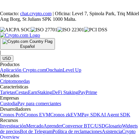
Contacto:
chat.crypto.com
| Oficina: Level 7, Spinola Park, Triq Mikiel
Ang Borg, St Julians SPK 1000 Malta.
Español
|
USD
Productos
Aplicación Crypto.com
Onchain
Level Up
Mercados
Criptomonedas
Características
Tarjetas
Cestas
Earn
Staking
DeFi Staking
Pay
Prime
Empresas
Custodia
Pay para comerciantes
Desarrolladores
Cronos PoS
Cronos EVM
Cronos zkEVM
Pay SDK
AI Agent SDK
Recursos
Investigación
Mercado
Aprender
Conversor BTC/USD
Glosario
Widgets
de precios
Bot de Telegram
Política de reclamaciones
Asistencia
Crypto
Overview