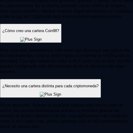
Es una herramienta digital para gestionar, guardar y operar con tu saldo
en criptomonedas. Es tu interfaz personal con la cadena de bloques.
Para mayor sencillez, muchos usuarios eligen plataformas de confianza
como la app de Crypto.com para tener su cartera siempre a mano.
¿Cómo creo una cartera Coin98?
Para crear una, normalmente solo tienes que descargar una aplicación
de criptomonedas, crear tu perfil seguro y completar la verificación de
identidad. Con apps intuitivas como la de Crypto.com es muy sencillo:
puedes configurarlo todo directamente desde tu móvil en solo unos
minutos.
¿Necesito una cartera distinta para cada criptomoneda?
No es necesario. Aunque al principio algunas solo servían para un
activo, las carteras multimoneda actuales te permiten guardar un
montón de activos digitales a la vez. Con aplicaciones tan completas
como la de Crypto.com, puedes gestionar más de 400 criptomonedas
desde un mismo sitio.