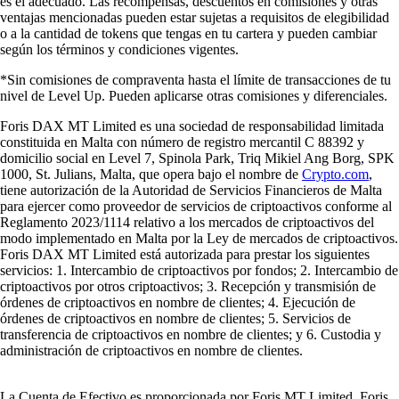
es el adecuado. Las recompensas, descuentos en comisiones y otras
ventajas mencionadas pueden estar sujetas a requisitos de elegibilidad
o a la cantidad de tokens que tengas en tu cartera y pueden cambiar
según los términos y condiciones vigentes.
*Sin comisiones de compraventa hasta el límite de transacciones de tu
nivel de Level Up. Pueden aplicarse otras comisiones y diferenciales.
Foris DAX MT Limited es una sociedad de responsabilidad limitada
constituida en Malta con número de registro mercantil C 88392 y
domicilio social en Level 7, Spinola Park, Triq Mikiel Ang Borg, SPK
1000, St. Julians, Malta, que opera bajo el nombre de
Crypto.com
,
tiene autorización de la Autoridad de Servicios Financieros de Malta
para ejercer como proveedor de servicios de criptoactivos conforme al
Reglamento 2023/1114 relativo a los mercados de criptoactivos del
modo implementado en Malta por la Ley de mercados de criptoactivos.
Foris DAX MT Limited está autorizada para prestar los siguientes
servicios: 1. Intercambio de criptoactivos por fondos; 2. Intercambio de
criptoactivos por otros criptoactivos; 3. Recepción y transmisión de
órdenes de criptoactivos en nombre de clientes; 4. Ejecución de
órdenes de criptoactivos en nombre de clientes; 5. Servicios de
transferencia de criptoactivos en nombre de clientes; y 6. Custodia y
administración de criptoactivos en nombre de clientes.
La Cuenta de Efectivo es proporcionada por Foris MT Limited. Foris