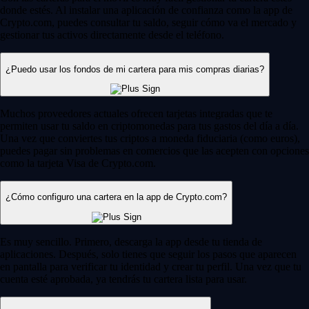
donde estés. Al instalar una aplicación de confianza como la app de
Crypto.com, puedes consultar tu saldo, seguir cómo va el mercado y
gestionar tus activos directamente desde el teléfono.
¿Puedo usar los fondos de mi cartera para mis compras diarias?
Muchos proveedores actuales ofrecen tarjetas integradas que te
permiten usar tu saldo en criptomonedas para tus gastos del día a día.
Una vez que conviertes tus criptos a moneda fiduciaria (como euros),
puedes pagar sin problemas en comercios que las acepten con opciones
como la tarjeta Visa de Crypto.com.
¿Cómo configuro una cartera en la app de Crypto.com?
Es muy sencillo. Primero, descarga la app desde tu tienda de
aplicaciones. Después, solo tienes que seguir los pasos que aparecen
en pantalla para verificar tu identidad y crear tu perfil. Una vez que tu
cuenta esté aprobada, ya tendrás tu cartera lista para usar.