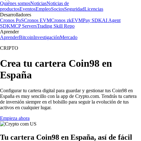
Quiénes somos
Noticias
Noticias de
productos
Eventos
Empleo
Socios
Seguridad
Licencias
Desarrolladores
Cronos PoS
Cronos EVM
Cronos zkEVM
Pay SDK
AI Agent
SDK
MCP Servers
Trading Skill Repo
Aprender
Aprender
Bitcoin
Investigación
Mercado
CRIPTO
Crea tu cartera Coin98 en
España
Configurar tu cartera digital para guardar y gestionar tus Coin98 en
España es muy sencillo con la app de Crypto.com. Tendrás tu cartera
de inversión siempre en el bolsillo para seguir la evolución de tus
activos en cualquier lugar.
Empieza ahora
Tu cartera Coin98 en España, así de fácil