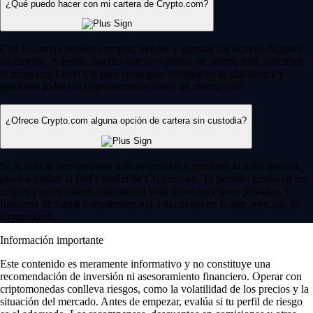
¿Qué puedo hacer con mi cartera de Crypto.com?
Con tu cartera puedes comprar, vender y guardar tus activos digitales
fácilmente. Además, puedes seguir el precio en tiempo real, descubrir
el programa Level Up para conseguir ventajas en la plataforma y
gestionar todas tus criptomonedas desde un mismo sitio.
¿Ofrece Crypto.com alguna opción de cartera sin custodia?
Sí, si buscas herramientas más avanzadas o prefieres la autocustodia,
puedes probar la DeFi Wallet de Crypto.com. Te permite gestionar tus
criptos y otros tokens con control total sobre tus claves privadas, y
funciona de forma complementaria a tu cuenta en la app principal de
Crypto.com.
Información importante
Este contenido es meramente informativo y no constituye una
recomendación de inversión ni asesoramiento financiero. Operar con
criptomonedas conlleva riesgos, como la volatilidad de los precios y la
situación del mercado. Antes de empezar, evalúa si tu perfil de riesgo