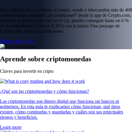
Saca más partido a tu dinero. Compra, vende o intercambia más de 400
criptomonedas populares sin comisiones* desde la app de Crypto.com.
Además, al formar parte de Level Up, puedes conseguir hasta un 6 %
de recompensas en Cronos (CRO) con la tarjeta Visa prepago de
Crypto.com. Sujeto a condiciones.
Únete a Level Up
Aprende sobre criptomonedas
Claves para invertir en cripto
¿Qué son las criptomonedas y cómo funcionan?
Las criptomonedas son dinero digital que funciona sin bancos ni
gobiernos. En esta guía te explicamos cómo funcionan, qué tipos
existen, cómo comprarlas y guardarlas y cuáles son sus principales
riesgos y beneficios.
Learn more