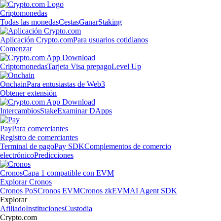
Criptomonedas
Todas las monedas
Cestas
Ganar
Staking
Aplicación Crypto.com
Para usuarios cotidianos
Comenzar
Criptomonedas
Tarjeta Visa prepago
Level Up
Onchain
Para entusiastas de Web3
Obtener extensión
Intercambios
Stake
Examinar DApps
Pay
Para comerciantes
Registro de comerciantes
Terminal de pago
Pay SDK
Complementos de comercio
electrónico
Predicciones
Cronos
Capa 1 compatible con EVM
Explorar Cronos
Cronos PoS
Cronos EVM
Cronos zkEVM
AI Agent SDK
Explorar
Afiliado
Instituciones
Custodia
Crypto.com