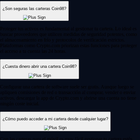
¿Son seguras las carteras Coin98?
Proteger tus activos es fundamental al gestionar tu cartera. Lo ideal es
buscar proveedores que utilicen medidas de seguridad potentes, como
el almacenamiento en frío y protocolos de verificación estrictos.
Plataformas como Crypto.com priorizan estas funciones para proteger
el acceso a tu cuenta las 24 horas.
¿Cuesta dinero abrir una cartera Coin98?
Configurar una cartera de software suele ser gratis. Aunque luego se
apliquen comisiones de red o transacción al comprar, vender o enviar
activos, descargar la app de Crypto.com y abrirse una cuenta no tiene
ningún coste inicial.
¿Cómo puedo acceder a mi cartera desde cualquier lugar?
Con las carteras para el móvil es muy fácil gestionar tu cartera estés