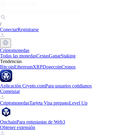
Mercados
Particulares
Empresas
Descubrir
/
Conectar
Registrarse
Criptomonedas
Todas las monedas
Cestas
Ganar
Staking
Tendencias
Bitcoin
Ethereum
XRP
Dogecoin
Cronos
Aplicación Crypto.com
Para usuarios cotidianos
Comenzar
Criptomonedas
Tarjeta Visa prepago
Level Up
Onchain
Para entusiastas de Web3
Obtener extensión