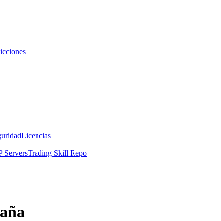
icciones
guridad
Licencias
 Servers
Trading Skill Repo
paña