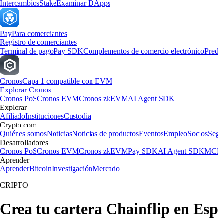
Intercambios
Stake
Examinar DApps
Pay
Para comerciantes
Registro de comerciantes
Terminal de pago
Pay SDK
Complementos de comercio electrónico
Pred
Cronos
Capa 1 compatible con EVM
Explorar Cronos
Cronos PoS
Cronos EVM
Cronos zkEVM
AI Agent SDK
Explorar
Afiliado
Instituciones
Custodia
Crypto.com
Quiénes somos
Noticias
Noticias de productos
Eventos
Empleo
Socios
Se
Desarrolladores
Cronos PoS
Cronos EVM
Cronos zkEVM
Pay SDK
AI Agent SDK
MCP
Aprender
Aprender
Bitcoin
Investigación
Mercado
CRIPTO
Crea tu cartera Chainflip en Es