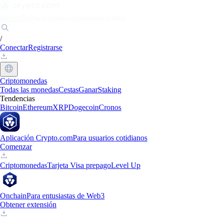
Mercados
Particulares
Empresas
Descubrir
/
Conectar
Registrarse
Criptomonedas
Todas las monedas
Cestas
Ganar
Staking
Tendencias
Bitcoin
Ethereum
XRP
Dogecoin
Cronos
Aplicación Crypto.com
Para usuarios cotidianos
Comenzar
Criptomonedas
Tarjeta Visa prepago
Level Up
Onchain
Para entusiastas de Web3
Obtener extensión