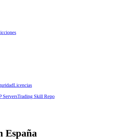
icciones
guridad
Licencias
 Servers
Trading Skill Repo
en España