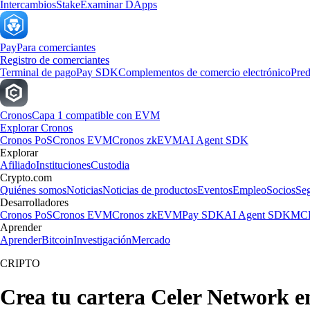
Intercambios
Stake
Examinar DApps
Pay
Para comerciantes
Registro de comerciantes
Terminal de pago
Pay SDK
Complementos de comercio electrónico
Pred
Cronos
Capa 1 compatible con EVM
Explorar Cronos
Cronos PoS
Cronos EVM
Cronos zkEVM
AI Agent SDK
Explorar
Afiliado
Instituciones
Custodia
Crypto.com
Quiénes somos
Noticias
Noticias de productos
Eventos
Empleo
Socios
Se
Desarrolladores
Cronos PoS
Cronos EVM
Cronos zkEVM
Pay SDK
AI Agent SDK
MCP
Aprender
Aprender
Bitcoin
Investigación
Mercado
CRIPTO
Crea tu cartera Celer Network 