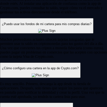
donde estés. Al instalar una aplicación de confianza como la app de
Crypto.com, puedes consultar tu saldo, seguir cómo va el mercado y
gestionar tus activos directamente desde el teléfono.
¿Puedo usar los fondos de mi cartera para mis compras diarias?
Muchos proveedores actuales ofrecen tarjetas integradas que te
permiten usar tu saldo en criptomonedas para tus gastos del día a día.
Una vez que conviertes tus criptos a moneda fiduciaria (como euros),
puedes pagar sin problemas en comercios que las acepten con opciones
como la tarjeta Visa de Crypto.com.
¿Cómo configuro una cartera en la app de Crypto.com?
Es muy sencillo. Primero, descarga la app desde tu tienda de
aplicaciones. Después, solo tienes que seguir los pasos que aparecen
en pantalla para verificar tu identidad y crear tu perfil. Una vez que tu
cuenta esté aprobada, ya tendrás tu cartera lista para usar.