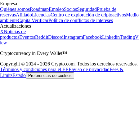
Empresa
Quiénes somos
Roadmap
Empleo
Socios
Seguridad
Prueba de
reservas
Afiliado
Licencias
Centro de exploración de criptoactivos
Medio
ambiente
Capital
Verificar
Política de conflictos de intereses
Actualizaciones
X
Noticias de
productos
Eventos
Reddit
Discord
Instagram
Facebook
Linkedin
TradingV
iew
Cryptocurrency in Every Wallet™
Copyright © 2024 - 2026 Crypto.com. Todos los derechos reservados.
Términos y condiciones para el EEE
aviso de privacidad
Fees &
Limits
Estado
Preferencias de cookies