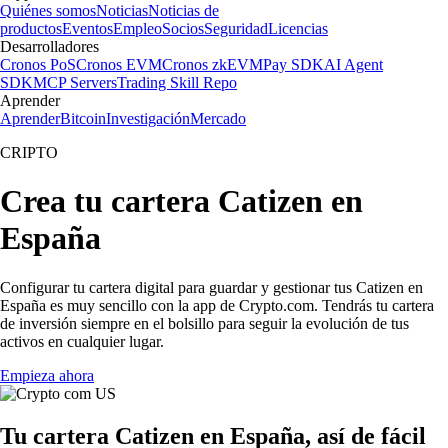
Quiénes somos
Noticias
Noticias de
productos
Eventos
Empleo
Socios
Seguridad
Licencias
Desarrolladores
Cronos PoS
Cronos EVM
Cronos zkEVM
Pay SDK
AI Agent
SDK
MCP Servers
Trading Skill Repo
Aprender
Aprender
Bitcoin
Investigación
Mercado
CRIPTO
Crea tu cartera Catizen en
España
Configurar tu cartera digital para guardar y gestionar tus Catizen en
España es muy sencillo con la app de Crypto.com. Tendrás tu cartera
de inversión siempre en el bolsillo para seguir la evolución de tus
activos en cualquier lugar.
Empieza ahora
Tu cartera Catizen en España, así de fácil