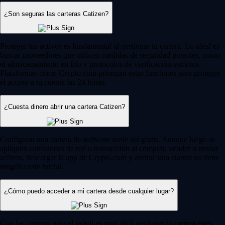
¿Son seguras las carteras Catizen?
Proteger tus activos es fundamental al gestionar tu cartera. Lo ideal es
buscar proveedores que utilicen medidas de seguridad potentes, como
el almacenamiento en frío y protocolos de verificación estrictos.
Plataformas como Crypto.com priorizan estas funciones para proteger
el acceso a tu cuenta las 24 horas.
¿Cuesta dinero abrir una cartera Catizen?
Configurar una cartera de software suele ser gratis. Aunque luego se
apliquen comisiones de red o transacción al comprar, vender o enviar
activos, descargar la app de Crypto.com y abrirse una cuenta no tiene
ningún coste inicial.
¿Cómo puedo acceder a mi cartera desde cualquier lugar?
Con las carteras para el móvil es muy fácil gestionar tu cartera estés