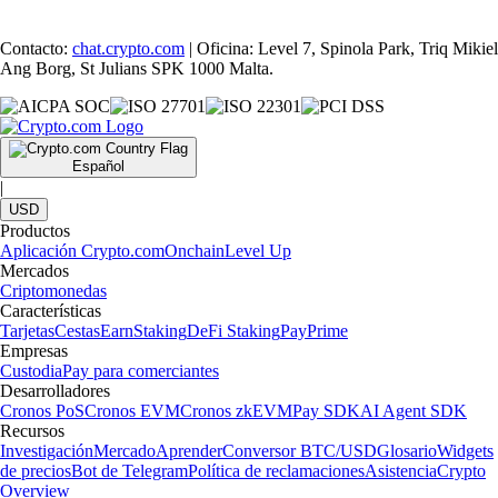
Contacto:
chat.crypto.com
| Oficina: Level 7, Spinola Park, Triq Mikiel
Ang Borg, St Julians SPK 1000 Malta.
Español
|
USD
Productos
Aplicación Crypto.com
Onchain
Level Up
Mercados
Criptomonedas
Características
Tarjetas
Cestas
Earn
Staking
DeFi Staking
Pay
Prime
Empresas
Custodia
Pay para comerciantes
Desarrolladores
Cronos PoS
Cronos EVM
Cronos zkEVM
Pay SDK
AI Agent SDK
Recursos
Investigación
Mercado
Aprender
Conversor BTC/USD
Glosario
Widgets
de precios
Bot de Telegram
Política de reclamaciones
Asistencia
Crypto
Overview