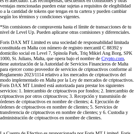
es el adecuado. Las recompensas, descuentos en comisiones y otras
ventajas mencionadas pueden estar sujetas a requisitos de elegibilidad
o a la cantidad de tokens que tengas en tu cartera y pueden cambiar
según los términos y condiciones vigentes.
*Sin comisiones de compraventa hasta el límite de transacciones de tu
nivel de Level Up. Pueden aplicarse otras comisiones y diferenciales.
Foris DAX MT Limited es una sociedad de responsabilidad limitada
constituida en Malta con número de registro mercantil C 88392 y
domicilio social en Level 7, Spinola Park, Triq Mikiel Ang Borg, SPK
1000, St. Julians, Malta, que opera bajo el nombre de
Crypto.com
,
tiene autorización de la Autoridad de Servicios Financieros de Malta
para ejercer como proveedor de servicios de criptoactivos conforme al
Reglamento 2023/1114 relativo a los mercados de criptoactivos del
modo implementado en Malta por la Ley de mercados de criptoactivos.
Foris DAX MT Limited está autorizada para prestar los siguientes
servicios: 1. Intercambio de criptoactivos por fondos; 2. Intercambio de
criptoactivos por otros criptoactivos; 3. Recepción y transmisión de
órdenes de criptoactivos en nombre de clientes; 4. Ejecución de
órdenes de criptoactivos en nombre de clientes; 5. Servicios de
transferencia de criptoactivos en nombre de clientes; y 6. Custodia y
administración de criptoactivos en nombre de clientes.
La Cuenta de Efectivo es proporcionada por Foris MT Limited. Foris