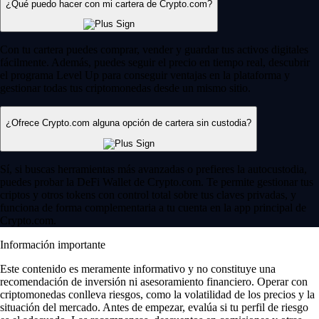
¿Qué puedo hacer con mi cartera de Crypto.com?
Con tu cartera puedes comprar, vender y guardar tus activos digitales
fácilmente. Además, puedes seguir el precio en tiempo real, descubrir
el programa Level Up para conseguir ventajas en la plataforma y
gestionar todas tus criptomonedas desde un mismo sitio.
¿Ofrece Crypto.com alguna opción de cartera sin custodia?
Sí, si buscas herramientas más avanzadas o prefieres la autocustodia,
puedes probar la DeFi Wallet de Crypto.com. Te permite gestionar tus
criptos y otros tokens con control total sobre tus claves privadas, y
funciona de forma complementaria a tu cuenta en la app principal de
Crypto.com.
Información importante
Este contenido es meramente informativo y no constituye una
recomendación de inversión ni asesoramiento financiero. Operar con
criptomonedas conlleva riesgos, como la volatilidad de los precios y la
situación del mercado. Antes de empezar, evalúa si tu perfil de riesgo