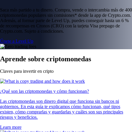
Saca más partido a tu dinero. Compra, vende o intercambia más de 400
criptomonedas populares sin comisiones* desde la app de Crypto.com.
Además, al formar parte de Level Up, puedes conseguir hasta un 6 %
de recompensas en Cronos (CRO) con la tarjeta Visa prepago de
Crypto.com. Sujeto a condiciones.
Únete a Level Up
Aprende sobre criptomonedas
Claves para invertir en cripto
¿Qué son las criptomonedas y cómo funcionan?
Las criptomonedas son dinero digital que funciona sin bancos ni
gobiernos. En esta guía te explicamos cómo funcionan, qué tipos
existen, cómo comprarlas y guardarlas y cuáles son sus principales
riesgos y beneficios.
Learn more