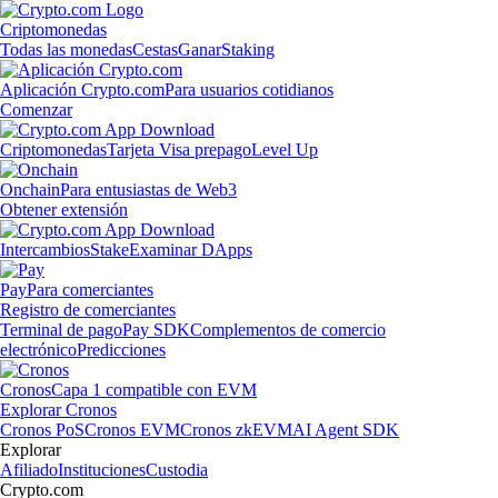
Criptomonedas
Todas las monedas
Cestas
Ganar
Staking
Aplicación Crypto.com
Para usuarios cotidianos
Comenzar
Criptomonedas
Tarjeta Visa prepago
Level Up
Onchain
Para entusiastas de Web3
Obtener extensión
Intercambios
Stake
Examinar DApps
Pay
Para comerciantes
Registro de comerciantes
Terminal de pago
Pay SDK
Complementos de comercio
electrónico
Predicciones
Cronos
Capa 1 compatible con EVM
Explorar Cronos
Cronos PoS
Cronos EVM
Cronos zkEVM
AI Agent SDK
Explorar
Afiliado
Instituciones
Custodia
Crypto.com