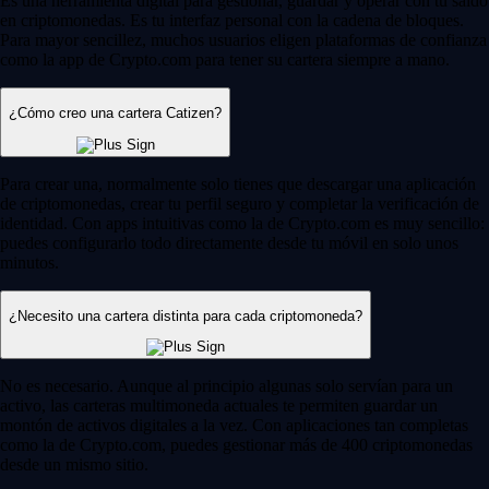
Es una herramienta digital para gestionar, guardar y operar con tu saldo
en criptomonedas. Es tu interfaz personal con la cadena de bloques.
Para mayor sencillez, muchos usuarios eligen plataformas de confianza
como la app de Crypto.com para tener su cartera siempre a mano.
¿Cómo creo una cartera Catizen?
Para crear una, normalmente solo tienes que descargar una aplicación
de criptomonedas, crear tu perfil seguro y completar la verificación de
identidad. Con apps intuitivas como la de Crypto.com es muy sencillo:
puedes configurarlo todo directamente desde tu móvil en solo unos
minutos.
¿Necesito una cartera distinta para cada criptomoneda?
No es necesario. Aunque al principio algunas solo servían para un
activo, las carteras multimoneda actuales te permiten guardar un
montón de activos digitales a la vez. Con aplicaciones tan completas
como la de Crypto.com, puedes gestionar más de 400 criptomonedas
desde un mismo sitio.