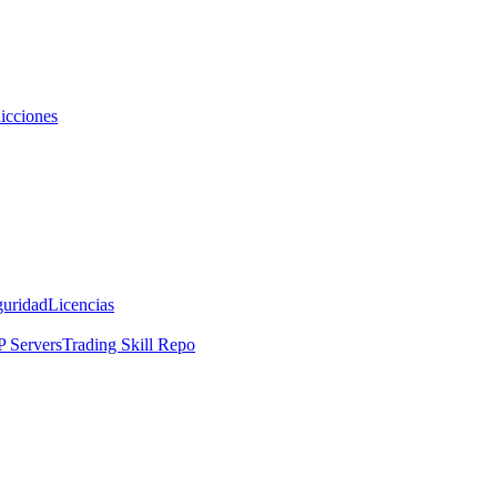
icciones
guridad
Licencias
 Servers
Trading Skill Repo