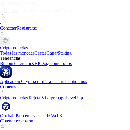
Mercados
Particulares
Empresas
Descubrir
/
Conectar
Registrarse
Criptomonedas
Todas las monedas
Cestas
Ganar
Staking
Tendencias
Bitcoin
Ethereum
XRP
Dogecoin
Cronos
Aplicación Crypto.com
Para usuarios cotidianos
Comenzar
Criptomonedas
Tarjeta Visa prepago
Level Up
Onchain
Para entusiastas de Web3
Obtener extensión