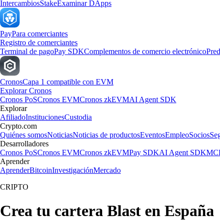
Intercambios
Stake
Examinar DApps
Pay
Para comerciantes
Registro de comerciantes
Terminal de pago
Pay SDK
Complementos de comercio electrónico
Pred
Cronos
Capa 1 compatible con EVM
Explorar Cronos
Cronos PoS
Cronos EVM
Cronos zkEVM
AI Agent SDK
Explorar
Afiliado
Instituciones
Custodia
Crypto.com
Quiénes somos
Noticias
Noticias de productos
Eventos
Empleo
Socios
Se
Desarrolladores
Cronos PoS
Cronos EVM
Cronos zkEVM
Pay SDK
AI Agent SDK
MCP
Aprender
Aprender
Bitcoin
Investigación
Mercado
CRIPTO
Crea tu cartera Blast en España