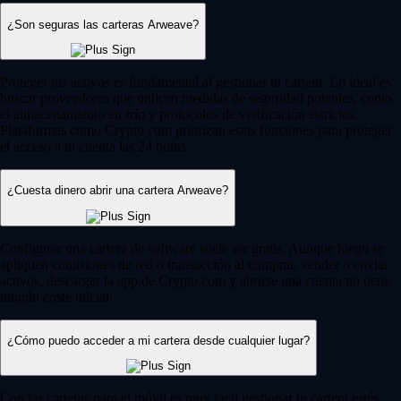
¿Son seguras las carteras Arweave?
Proteger tus activos es fundamental al gestionar tu cartera. Lo ideal es
buscar proveedores que utilicen medidas de seguridad potentes, como
el almacenamiento en frío y protocolos de verificación estrictos.
Plataformas como Crypto.com priorizan estas funciones para proteger
el acceso a tu cuenta las 24 horas.
¿Cuesta dinero abrir una cartera Arweave?
Configurar una cartera de software suele ser gratis. Aunque luego se
apliquen comisiones de red o transacción al comprar, vender o enviar
activos, descargar la app de Crypto.com y abrirse una cuenta no tiene
ningún coste inicial.
¿Cómo puedo acceder a mi cartera desde cualquier lugar?
Con las carteras para el móvil es muy fácil gestionar tu cartera estés