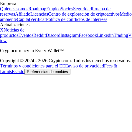
Empresa
Quiénes somos
Roadmap
Empleo
Socios
Seguridad
Prueba de
reservas
Afiliado
Licencias
Centro de exploración de criptoactivos
Medio
ambiente
Capital
Verificar
Política de conflictos de intereses
Actualizaciones
X
Noticias de
productos
Eventos
Reddit
Discord
Instagram
Facebook
Linkedin
TradingV
iew
Cryptocurrency in Every Wallet™
Copyright © 2024 - 2026 Crypto.com. Todos los derechos reservados.
Términos y condiciones para el EEE
aviso de privacidad
Fees &
Limits
Estado
Preferencias de cookies