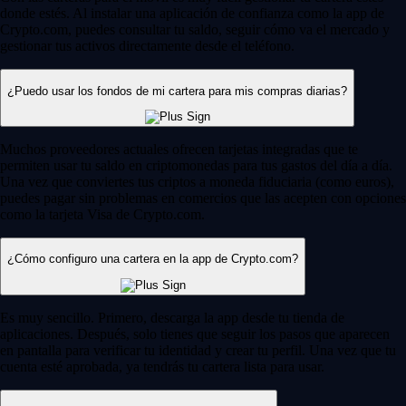
donde estés. Al instalar una aplicación de confianza como la app de
Crypto.com, puedes consultar tu saldo, seguir cómo va el mercado y
gestionar tus activos directamente desde el teléfono.
¿Puedo usar los fondos de mi cartera para mis compras diarias?
Muchos proveedores actuales ofrecen tarjetas integradas que te
permiten usar tu saldo en criptomonedas para tus gastos del día a día.
Una vez que conviertes tus criptos a moneda fiduciaria (como euros),
puedes pagar sin problemas en comercios que las acepten con opciones
como la tarjeta Visa de Crypto.com.
¿Cómo configuro una cartera en la app de Crypto.com?
Es muy sencillo. Primero, descarga la app desde tu tienda de
aplicaciones. Después, solo tienes que seguir los pasos que aparecen
en pantalla para verificar tu identidad y crear tu perfil. Una vez que tu
cuenta esté aprobada, ya tendrás tu cartera lista para usar.