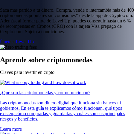
Saca más partido a tu dinero. Compra, vende o intercambia más de 400
criptomonedas populares sin comisiones* desde la app de Crypto.com.
Además, al formar parte de Level Up, puedes conseguir hasta un 6 %
de recompensas en Cronos (CRO) con la tarjeta Visa prepago de
Crypto.com. Sujeto a condiciones.
Únete a Level Up
Aprende sobre criptomonedas
Claves para invertir en cripto
¿Qué son las criptomonedas y cómo funcionan?
Las criptomonedas son dinero digital que funciona sin bancos ni
gobiernos. En esta guía te explicamos cómo funcionan, qué tipos
existen, cómo comprarlas y guardarlas y cuáles son sus principales
riesgos y beneficios.
Learn more