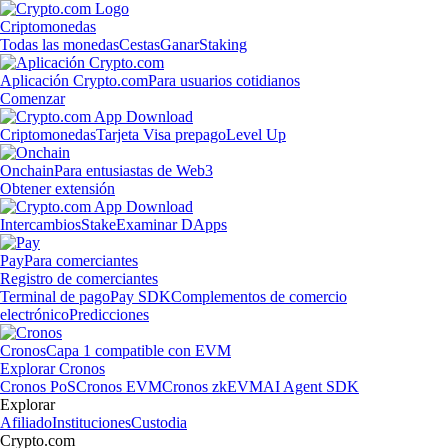
Criptomonedas
Todas las monedas
Cestas
Ganar
Staking
Aplicación Crypto.com
Para usuarios cotidianos
Comenzar
Criptomonedas
Tarjeta Visa prepago
Level Up
Onchain
Para entusiastas de Web3
Obtener extensión
Intercambios
Stake
Examinar DApps
Pay
Para comerciantes
Registro de comerciantes
Terminal de pago
Pay SDK
Complementos de comercio
electrónico
Predicciones
Cronos
Capa 1 compatible con EVM
Explorar Cronos
Cronos PoS
Cronos EVM
Cronos zkEVM
AI Agent SDK
Explorar
Afiliado
Instituciones
Custodia
Crypto.com