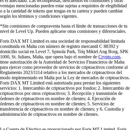
es el adecuado. Las recompensas, descuentos en comisiones y otras
ventajas mencionadas pueden estar sujetas a requisitos de elegibilidad
o a la cantidad de tokens que tengas en tu cartera y pueden cambiar
según los términos y condiciones vigentes.
*Sin comisiones de compraventa hasta el límite de transacciones de tu
nivel de Level Up. Pueden aplicarse otras comisiones y diferenciales.
Foris DAX MT Limited es una sociedad de responsabilidad limitada
constituida en Malta con número de registro mercantil C 88392 y
domicilio social en Level 7, Spinola Park, Triq Mikiel Ang Borg, SPK
1000, St. Julians, Malta, que opera bajo el nombre de
Crypto.com
,
tiene autorización de la Autoridad de Servicios Financieros de Malta
para ejercer como proveedor de servicios de criptoactivos conforme al
Reglamento 2023/1114 relativo a los mercados de criptoactivos del
modo implementado en Malta por la Ley de mercados de criptoactivos.
Foris DAX MT Limited está autorizada para prestar los siguientes
servicios: 1. Intercambio de criptoactivos por fondos; 2. Intercambio de
criptoactivos por otros criptoactivos; 3. Recepción y transmisión de
órdenes de criptoactivos en nombre de clientes; 4. Ejecución de
órdenes de criptoactivos en nombre de clientes; 5. Servicios de
transferencia de criptoactivos en nombre de clientes; y 6. Custodia y
administración de criptoactivos en nombre de clientes.
La Cuenta de Efectivo es proporcionada por Foris MT Limited. Foris