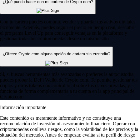
¿Qué puedo hacer con mi cartera de Crypto.com?
Con tu cartera puedes comprar, vender y guardar tus activos digitales
fácilmente. Además, puedes seguir el precio en tiempo real, descubrir
el programa Level Up para conseguir ventajas en la plataforma y
gestionar todas tus criptomonedas desde un mismo sitio.
¿Ofrece Crypto.com alguna opción de cartera sin custodia?
Sí, si buscas herramientas más avanzadas o prefieres la autocustodia,
puedes probar la DeFi Wallet de Crypto.com. Te permite gestionar tus
criptos y otros tokens con control total sobre tus claves privadas, y
funciona de forma complementaria a tu cuenta en la app principal de
Crypto.com.
Información importante
Este contenido es meramente informativo y no constituye una
recomendación de inversión ni asesoramiento financiero. Operar con
criptomonedas conlleva riesgos, como la volatilidad de los precios y la
situación del mercado. Antes de empezar, evalúa si tu perfil de riesgo