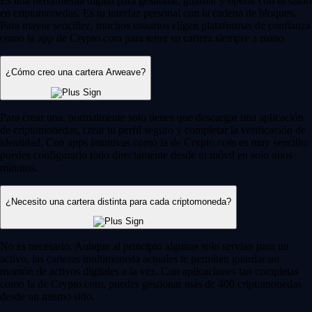
Es una herramienta digital para gestionar, guardar y operar con tu saldo
en criptomonedas. Es tu interfaz personal con la cadena de bloques.
Para mayor sencillez, muchos usuarios eligen plataformas de confianza
como la app de Crypto.com para tener su cartera siempre a mano.
¿Cómo creo una cartera Arweave?
Para crear una, normalmente solo tienes que descargar una aplicación
de criptomonedas, crear tu perfil seguro y completar la verificación de
identidad. Con apps intuitivas como la de Crypto.com es muy sencillo:
puedes configurarlo todo directamente desde tu móvil en solo unos
minutos.
¿Necesito una cartera distinta para cada criptomoneda?
No es necesario. Aunque al principio algunas solo servían para un
activo, las carteras multimoneda actuales te permiten guardar un
montón de activos digitales a la vez. Con aplicaciones tan completas
como la de Crypto.com, puedes gestionar más de 400 criptomonedas
desde un mismo sitio.