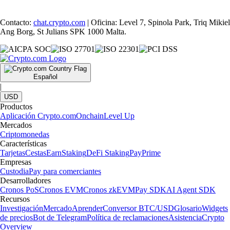
Contacto:
chat.crypto.com
| Oficina: Level 7, Spinola Park, Triq Mikiel
Ang Borg, St Julians SPK 1000 Malta.
Español
|
USD
Productos
Aplicación Crypto.com
Onchain
Level Up
Mercados
Criptomonedas
Características
Tarjetas
Cestas
Earn
Staking
DeFi Staking
Pay
Prime
Empresas
Custodia
Pay para comerciantes
Desarrolladores
Cronos PoS
Cronos EVM
Cronos zkEVM
Pay SDK
AI Agent SDK
Recursos
Investigación
Mercado
Aprender
Conversor BTC/USD
Glosario
Widgets
de precios
Bot de Telegram
Política de reclamaciones
Asistencia
Crypto
Overview