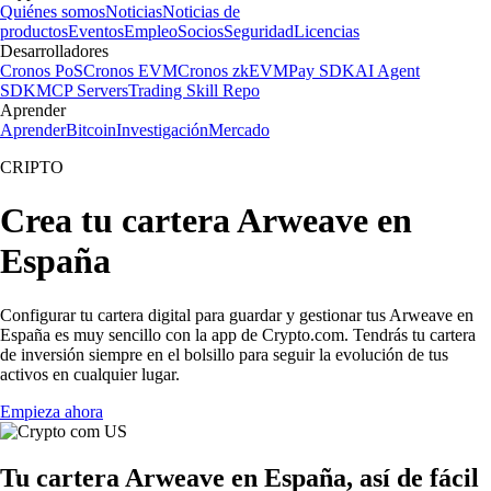
Quiénes somos
Noticias
Noticias de
productos
Eventos
Empleo
Socios
Seguridad
Licencias
Desarrolladores
Cronos PoS
Cronos EVM
Cronos zkEVM
Pay SDK
AI Agent
SDK
MCP Servers
Trading Skill Repo
Aprender
Aprender
Bitcoin
Investigación
Mercado
CRIPTO
Crea tu cartera Arweave en
España
Configurar tu cartera digital para guardar y gestionar tus Arweave en
España es muy sencillo con la app de Crypto.com. Tendrás tu cartera
de inversión siempre en el bolsillo para seguir la evolución de tus
activos en cualquier lugar.
Empieza ahora
Tu cartera Arweave en España, así de fácil