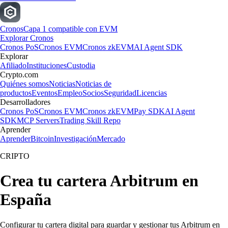
Cronos
Capa 1 compatible con EVM
Explorar Cronos
Cronos PoS
Cronos EVM
Cronos zkEVM
AI Agent SDK
Explorar
Afiliado
Instituciones
Custodia
Crypto.com
Quiénes somos
Noticias
Noticias de
productos
Eventos
Empleo
Socios
Seguridad
Licencias
Desarrolladores
Cronos PoS
Cronos EVM
Cronos zkEVM
Pay SDK
AI Agent
SDK
MCP Servers
Trading Skill Repo
Aprender
Aprender
Bitcoin
Investigación
Mercado
CRIPTO
Crea tu cartera Arbitrum en
España
Configurar tu cartera digital para guardar y gestionar tus Arbitrum en