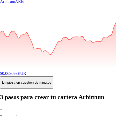
Arbitrum
ARB
$
0.068098
EUR
-0.36
%
24H
Buy
Empieza en cuestión de minutos
3 pasos para crear tu cartera Arbitrum
1