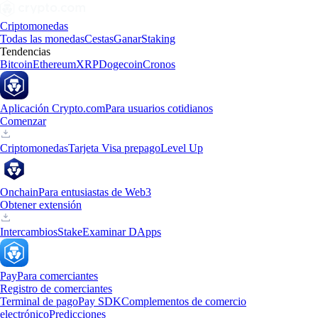
Criptomonedas
Todas las monedas
Cestas
Ganar
Staking
Tendencias
Bitcoin
Ethereum
XRP
Dogecoin
Cronos
Aplicación Crypto.com
Para usuarios cotidianos
Comenzar
Criptomonedas
Tarjeta Visa prepago
Level Up
Onchain
Para entusiastas de Web3
Obtener extensión
Intercambios
Stake
Examinar DApps
Pay
Para comerciantes
Registro de comerciantes
Terminal de pago
Pay SDK
Complementos de comercio
electrónico
Predicciones