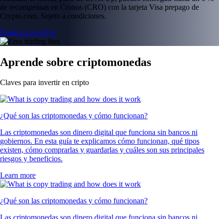
de recompensas en Cronos (CRO) con la tarjeta Visa prepago de
Crypto.com. Sujeto a condiciones.
Únete a Level Up
Aprende sobre criptomonedas
Claves para invertir en cripto
¿Qué son las criptomonedas y cómo funcionan?
Las criptomonedas son dinero digital que funciona sin bancos ni
gobiernos. En esta guía te explicamos cómo funcionan, qué tipos
existen, cómo comprarlas y guardarlas y cuáles son sus principales
riesgos y beneficios.
Learn more
¿Qué son las criptomonedas y cómo funcionan?
Las criptomonedas son dinero digital que funciona sin bancos ni