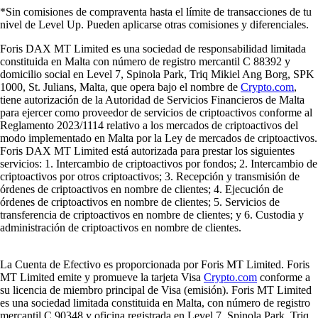
*Sin comisiones de compraventa hasta el límite de transacciones de tu
nivel de Level Up. Pueden aplicarse otras comisiones y diferenciales.
Foris DAX MT Limited es una sociedad de responsabilidad limitada
constituida en Malta con número de registro mercantil C 88392 y
domicilio social en Level 7, Spinola Park, Triq Mikiel Ang Borg, SPK
1000, St. Julians, Malta, que opera bajo el nombre de
Crypto.com
,
tiene autorización de la Autoridad de Servicios Financieros de Malta
para ejercer como proveedor de servicios de criptoactivos conforme al
Reglamento 2023/1114 relativo a los mercados de criptoactivos del
modo implementado en Malta por la Ley de mercados de criptoactivos.
Foris DAX MT Limited está autorizada para prestar los siguientes
servicios: 1. Intercambio de criptoactivos por fondos; 2. Intercambio de
criptoactivos por otros criptoactivos; 3. Recepción y transmisión de
órdenes de criptoactivos en nombre de clientes; 4. Ejecución de
órdenes de criptoactivos en nombre de clientes; 5. Servicios de
transferencia de criptoactivos en nombre de clientes; y 6. Custodia y
administración de criptoactivos en nombre de clientes.
La Cuenta de Efectivo es proporcionada por Foris MT Limited. Foris
MT Limited emite y promueve la tarjeta Visa
Crypto.com
conforme a
su licencia de miembro principal de Visa (emisión). Foris MT Limited
es una sociedad limitada constituida en Malta, con número de registro
mercantil C 90348 y oficina registrada en Level 7, Spinola Park, Triq