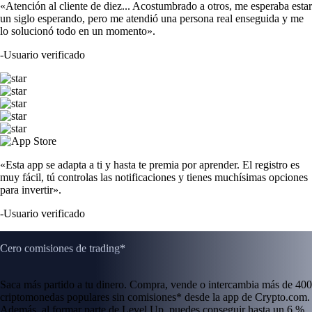
«Atención al cliente de diez... Acostumbrado a otros, me esperaba estar
un siglo esperando, pero me atendió una persona real enseguida y me
lo solucionó todo en un momento».
-
Usuario verificado
«Esta app se adapta a ti y hasta te premia por aprender. El registro es
muy fácil, tú controlas las notificaciones y tienes muchísimas opciones
para invertir».
-
Usuario verificado
Cero comisiones de trading*
Saca más partido a tu dinero. Compra, vende o intercambia más de 400
criptomonedas populares sin comisiones* desde la app de Crypto.com.
Además, al formar parte de Level Up, puedes conseguir hasta un 6 %