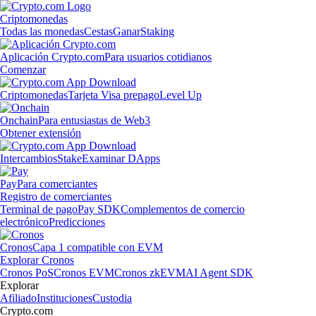
Criptomonedas
Todas las monedas
Cestas
Ganar
Staking
Aplicación Crypto.com
Para usuarios cotidianos
Comenzar
Criptomonedas
Tarjeta Visa prepago
Level Up
Onchain
Para entusiastas de Web3
Obtener extensión
Intercambios
Stake
Examinar DApps
Pay
Para comerciantes
Registro de comerciantes
Terminal de pago
Pay SDK
Complementos de comercio
electrónico
Predicciones
Cronos
Capa 1 compatible con EVM
Explorar Cronos
Cronos PoS
Cronos EVM
Cronos zkEVM
AI Agent SDK
Explorar
Afiliado
Instituciones
Custodia
Crypto.com