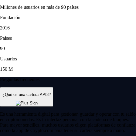
Millones de usuarios en más de 90 países
Fundación
2016
Países
90
Usuarios
150 M
Preguntas frecuentes
¿Qué es una cartera API3?
Es una herramienta digital para gestionar, guardar y operar con tu saldo
en criptomonedas. Es tu interfaz personal con la cadena de bloques.
Para mayor sencillez, muchos usuarios eligen plataformas de confianza
como la app de Crypto.com para tener su cartera siempre a mano.