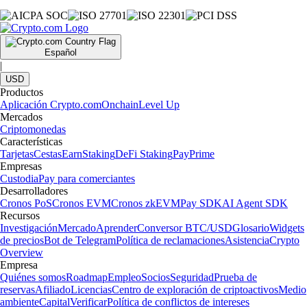
Español
|
USD
Productos
Aplicación Crypto.com
Onchain
Level Up
Mercados
Criptomonedas
Características
Tarjetas
Cestas
Earn
Staking
DeFi Staking
Pay
Prime
Empresas
Custodia
Pay para comerciantes
Desarrolladores
Cronos PoS
Cronos EVM
Cronos zkEVM
Pay SDK
AI Agent SDK
Recursos
Investigación
Mercado
Aprender
Conversor BTC/USD
Glosario
Widgets
de precios
Bot de Telegram
Política de reclamaciones
Asistencia
Crypto
Overview
Empresa
Quiénes somos
Roadmap
Empleo
Socios
Seguridad
Prueba de
reservas
Afiliado
Licencias
Centro de exploración de criptoactivos
Medio
ambiente
Capital
Verificar
Política de conflictos de intereses