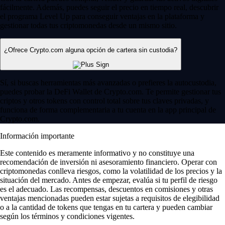
fácilmente. Además, puedes seguir el precio en tiempo real, descubrir
el programa Level Up para conseguir ventajas en la plataforma y
gestionar todas tus criptomonedas desde un mismo sitio.
¿Ofrece Crypto.com alguna opción de cartera sin custodia?
Sí, si buscas herramientas más avanzadas o prefieres la autocustodia,
puedes probar la DeFi Wallet de Crypto.com. Te permite gestionar tus
criptos y otros tokens con control total sobre tus claves privadas, y
funciona de forma complementaria a tu cuenta en la app principal de
Crypto.com.
Información importante
Este contenido es meramente informativo y no constituye una
recomendación de inversión ni asesoramiento financiero. Operar con
criptomonedas conlleva riesgos, como la volatilidad de los precios y la
situación del mercado. Antes de empezar, evalúa si tu perfil de riesgo
es el adecuado. Las recompensas, descuentos en comisiones y otras
ventajas mencionadas pueden estar sujetas a requisitos de elegibilidad
o a la cantidad de tokens que tengas en tu cartera y pueden cambiar
según los términos y condiciones vigentes.