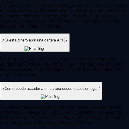
Proteger tus activos es fundamental al gestionar tu cartera. Lo ideal es
buscar proveedores que utilicen medidas de seguridad potentes, como
el almacenamiento en frío y protocolos de verificación estrictos.
Plataformas como Crypto.com priorizan estas funciones para proteger
el acceso a tu cuenta las 24 horas.
¿Cuesta dinero abrir una cartera API3?
Configurar una cartera de software suele ser gratis. Aunque luego se
apliquen comisiones de red o transacción al comprar, vender o enviar
activos, descargar la app de Crypto.com y abrirse una cuenta no tiene
ningún coste inicial.
¿Cómo puedo acceder a mi cartera desde cualquier lugar?
Con las carteras para el móvil es muy fácil gestionar tu cartera estés
donde estés. Al instalar una aplicación de confianza como la app de
Crypto.com, puedes consultar tu saldo, seguir cómo va el mercado y
gestionar tus activos directamente desde el teléfono.