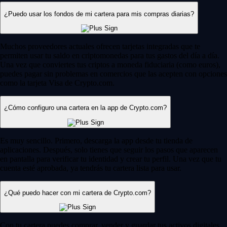
¿Puedo usar los fondos de mi cartera para mis compras diarias?
Muchos proveedores actuales ofrecen tarjetas integradas que te
permiten usar tu saldo en criptomonedas para tus gastos del día a día.
Una vez que conviertes tus criptos a moneda fiduciaria (como euros),
puedes pagar sin problemas en comercios que las acepten con opciones
como la tarjeta Visa de Crypto.com.
¿Cómo configuro una cartera en la app de Crypto.com?
Es muy sencillo. Primero, descarga la app desde tu tienda de
aplicaciones. Después, solo tienes que seguir los pasos que aparecen
en pantalla para verificar tu identidad y crear tu perfil. Una vez que tu
cuenta esté aprobada, ya tendrás tu cartera lista para usar.
¿Qué puedo hacer con mi cartera de Crypto.com?
Con tu cartera puedes comprar, vender y guardar tus activos digitales