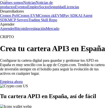
Quiénes somos
Noticias
Noticias de
productos
Eventos
Empleo
Socios
Seguridad
Licencias
Desarrolladores
Cronos PoS
Cronos EVM
Cronos zkEVM
Pay SDK
AI Agent
SDK
MCP Servers
Trading Skill Repo
Aprender
Aprender
Bitcoin
Investigación
Mercado
CRIPTO
Crea tu cartera API3 en España
Configurar tu cartera digital para guardar y gestionar tus API3 en
España es muy sencillo con la app de Crypto.com. Tendrás tu cartera
de inversión siempre en el bolsillo para seguir la evolución de tus
activos en cualquier lugar.
Empieza ahora
Tu cartera API3 en España, así de fácil