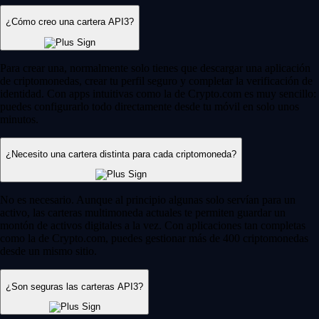
¿Cómo creo una cartera API3?
Para crear una, normalmente solo tienes que descargar una aplicación
de criptomonedas, crear tu perfil seguro y completar la verificación de
identidad. Con apps intuitivas como la de Crypto.com es muy sencillo:
puedes configurarlo todo directamente desde tu móvil en solo unos
minutos.
¿Necesito una cartera distinta para cada criptomoneda?
No es necesario. Aunque al principio algunas solo servían para un
activo, las carteras multimoneda actuales te permiten guardar un
montón de activos digitales a la vez. Con aplicaciones tan completas
como la de Crypto.com, puedes gestionar más de 400 criptomonedas
desde un mismo sitio.
¿Son seguras las carteras API3?