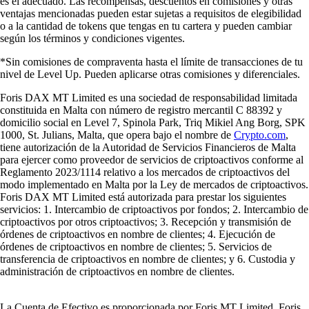
es el adecuado. Las recompensas, descuentos en comisiones y otras
ventajas mencionadas pueden estar sujetas a requisitos de elegibilidad
o a la cantidad de tokens que tengas en tu cartera y pueden cambiar
según los términos y condiciones vigentes.
*Sin comisiones de compraventa hasta el límite de transacciones de tu
nivel de Level Up. Pueden aplicarse otras comisiones y diferenciales.
Foris DAX MT Limited es una sociedad de responsabilidad limitada
constituida en Malta con número de registro mercantil C 88392 y
domicilio social en Level 7, Spinola Park, Triq Mikiel Ang Borg, SPK
1000, St. Julians, Malta, que opera bajo el nombre de
Crypto.com
,
tiene autorización de la Autoridad de Servicios Financieros de Malta
para ejercer como proveedor de servicios de criptoactivos conforme al
Reglamento 2023/1114 relativo a los mercados de criptoactivos del
modo implementado en Malta por la Ley de mercados de criptoactivos.
Foris DAX MT Limited está autorizada para prestar los siguientes
servicios: 1. Intercambio de criptoactivos por fondos; 2. Intercambio de
criptoactivos por otros criptoactivos; 3. Recepción y transmisión de
órdenes de criptoactivos en nombre de clientes; 4. Ejecución de
órdenes de criptoactivos en nombre de clientes; 5. Servicios de
transferencia de criptoactivos en nombre de clientes; y 6. Custodia y
administración de criptoactivos en nombre de clientes.
La Cuenta de Efectivo es proporcionada por Foris MT Limited. Foris