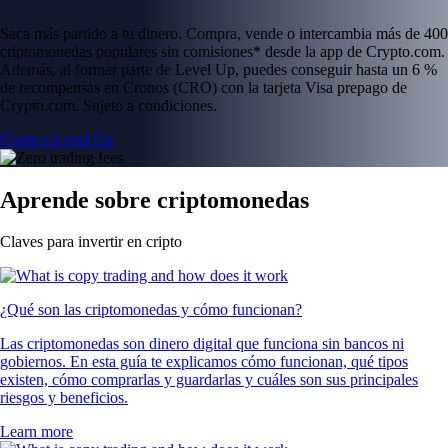
Saca más partido a tu dinero. Compra, vende o intercambia más de 400
criptomonedas populares sin comisiones* desde la app de Crypto.com.
Además, al formar parte de Level Up, puedes conseguir hasta un 6 %
de recompensas en Cronos (CRO) con la tarjeta Visa prepago de
Crypto.com. Sujeto a condiciones.
Únete a Level Up
Aprende sobre criptomonedas
Claves para invertir en cripto
¿Qué son las criptomonedas y cómo funcionan?
Las criptomonedas son dinero digital que funciona sin bancos ni
gobiernos. En esta guía te explicamos cómo funcionan, qué tipos
existen, cómo comprarlas y guardarlas y cuáles son sus principales
riesgos y beneficios.
Learn more