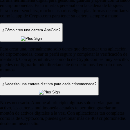
Es una herramienta digital para gestionar, guardar y operar con tu saldo
en criptomonedas. Es tu interfaz personal con la cadena de bloques.
Para mayor sencillez, muchos usuarios eligen plataformas de confianza
como la app de Crypto.com para tener su cartera siempre a mano.
¿Cómo creo una cartera ApeCoin?
Para crear una, normalmente solo tienes que descargar una aplicación
de criptomonedas, crear tu perfil seguro y completar la verificación de
identidad. Con apps intuitivas como la de Crypto.com es muy sencillo:
puedes configurarlo todo directamente desde tu móvil en solo unos
minutos.
¿Necesito una cartera distinta para cada criptomoneda?
No es necesario. Aunque al principio algunas solo servían para un
activo, las carteras multimoneda actuales te permiten guardar un
montón de activos digitales a la vez. Con aplicaciones tan completas
como la de Crypto.com, puedes gestionar más de 400 criptomonedas
desde un mismo sitio.