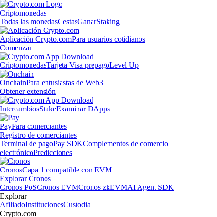
Criptomonedas
Todas las monedas
Cestas
Ganar
Staking
Aplicación Crypto.com
Para usuarios cotidianos
Comenzar
Criptomonedas
Tarjeta Visa prepago
Level Up
Onchain
Para entusiastas de Web3
Obtener extensión
Intercambios
Stake
Examinar DApps
Pay
Para comerciantes
Registro de comerciantes
Terminal de pago
Pay SDK
Complementos de comercio
electrónico
Predicciones
Cronos
Capa 1 compatible con EVM
Explorar Cronos
Cronos PoS
Cronos EVM
Cronos zkEVM
AI Agent SDK
Explorar
Afiliado
Instituciones
Custodia
Crypto.com