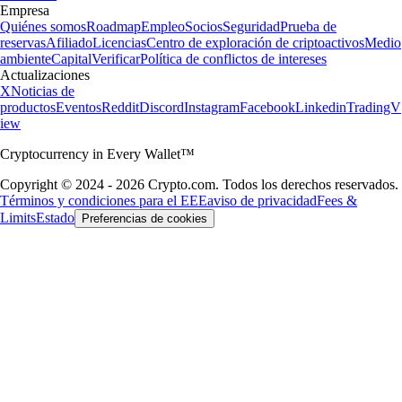
Empresa
Quiénes somos
Roadmap
Empleo
Socios
Seguridad
Prueba de
reservas
Afiliado
Licencias
Centro de exploración de criptoactivos
Medio
ambiente
Capital
Verificar
Política de conflictos de intereses
Actualizaciones
X
Noticias de
productos
Eventos
Reddit
Discord
Instagram
Facebook
Linkedin
TradingV
iew
Cryptocurrency in Every Wallet™
Copyright © 2024 - 2026 Crypto.com. Todos los derechos reservados.
Términos y condiciones para el EEE
aviso de privacidad
Fees &
Limits
Estado
Preferencias de cookies