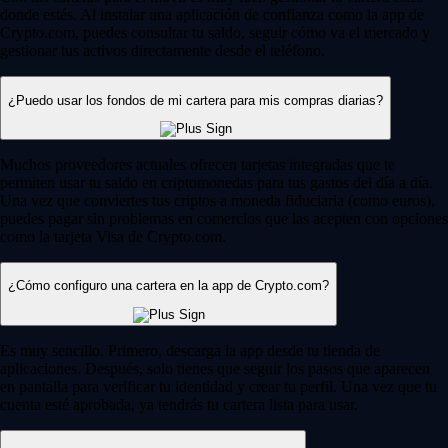
donde estés. Al instalar una aplicación de confianza como la app de
Crypto.com, puedes consultar tu saldo, seguir cómo va el mercado y
gestionar tus activos directamente desde el teléfono.
¿Puedo usar los fondos de mi cartera para mis compras diarias?
Muchos proveedores actuales ofrecen tarjetas integradas que te
permiten usar tu saldo en criptomonedas para tus gastos del día a día.
Una vez que conviertes tus criptos a moneda fiduciaria (como euros),
puedes pagar sin problemas en comercios que las acepten con opciones
como la tarjeta Visa de Crypto.com.
¿Cómo configuro una cartera en la app de Crypto.com?
Es muy sencillo. Primero, descarga la app desde tu tienda de
aplicaciones. Después, solo tienes que seguir los pasos que aparecen
en pantalla para verificar tu identidad y crear tu perfil. Una vez que tu
cuenta esté aprobada, ya tendrás tu cartera lista para usar.