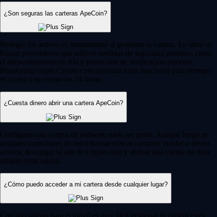
¿Son seguras las carteras ApeCoin?
Proteger tus activos es fundamental al gestionar tu cartera. Lo ideal es
buscar proveedores que utilicen medidas de seguridad potentes, como
el almacenamiento en frío y protocolos de verificación estrictos.
Plataformas como Crypto.com priorizan estas funciones para proteger
el acceso a tu cuenta las 24 horas.
¿Cuesta dinero abrir una cartera ApeCoin?
Configurar una cartera de software suele ser gratis. Aunque luego se
apliquen comisiones de red o transacción al comprar, vender o enviar
activos, descargar la app de Crypto.com y abrirse una cuenta no tiene
ningún coste inicial.
¿Cómo puedo acceder a mi cartera desde cualquier lugar?
Con las carteras para el móvil es muy fácil gestionar tu cartera estés