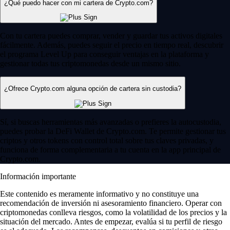
¿Qué puedo hacer con mi cartera de Crypto.com?
Con tu cartera puedes comprar, vender y guardar tus activos digitales
fácilmente. Además, puedes seguir el precio en tiempo real, descubrir
el programa Level Up para conseguir ventajas en la plataforma y
gestionar todas tus criptomonedas desde un mismo sitio.
¿Ofrece Crypto.com alguna opción de cartera sin custodia?
Sí, si buscas herramientas más avanzadas o prefieres la autocustodia,
puedes probar la DeFi Wallet de Crypto.com. Te permite gestionar tus
criptos y otros tokens con control total sobre tus claves privadas, y
funciona de forma complementaria a tu cuenta en la app principal de
Crypto.com.
Información importante
Este contenido es meramente informativo y no constituye una
recomendación de inversión ni asesoramiento financiero. Operar con
criptomonedas conlleva riesgos, como la volatilidad de los precios y la
situación del mercado. Antes de empezar, evalúa si tu perfil de riesgo