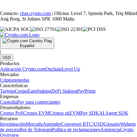
Contacto:
chat.crypto.com
| Oficina: Level 7, Spinola Park, Triq Mikiel
Ang Borg, St Julians SPK 1000 Malta.
Español
|
USD
Productos
Aplicación Crypto.com
Onchain
Level Up
Mercados
Criptomonedas
Características
Tarjetas
Cestas
Earn
Staking
DeFi Staking
Pay
Prime
Empresas
Custodia
Pay para comerciantes
Desarrolladores
Cronos PoS
Cronos EVM
Cronos zkEVM
Pay SDK
AI Agent SDK
Recursos
Investigación
Mercado
Aprender
Conversor BTC/USD
Glosario
Widgets
de precios
Bot de Telegram
Política de reclamaciones
Asistencia
Crypto
Overview