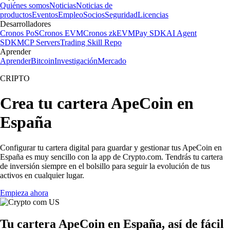
Quiénes somos
Noticias
Noticias de
productos
Eventos
Empleo
Socios
Seguridad
Licencias
Desarrolladores
Cronos PoS
Cronos EVM
Cronos zkEVM
Pay SDK
AI Agent
SDK
MCP Servers
Trading Skill Repo
Aprender
Aprender
Bitcoin
Investigación
Mercado
CRIPTO
Crea tu cartera ApeCoin en
España
Configurar tu cartera digital para guardar y gestionar tus ApeCoin en
España es muy sencillo con la app de Crypto.com. Tendrás tu cartera
de inversión siempre en el bolsillo para seguir la evolución de tus
activos en cualquier lugar.
Empieza ahora
Tu cartera ApeCoin en España, así de fácil