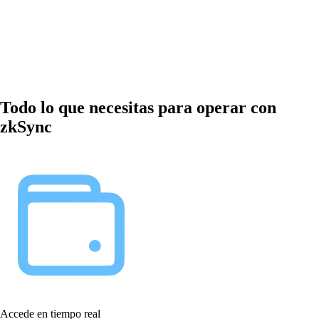
Todo lo que necesitas para operar con
zkSync
Accede en tiempo real