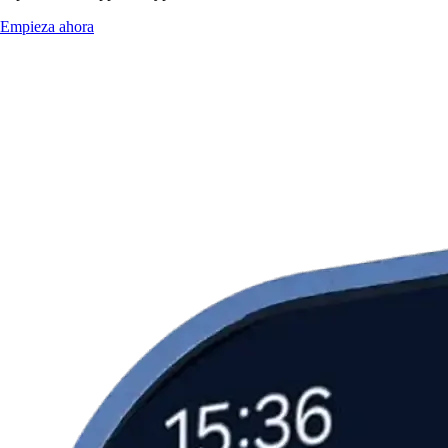
Empieza ahora