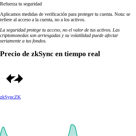
Refuerza tu seguridad
Aplicamos medidas de verificación para proteger tu cuenta. Nota: se
refiere al acceso a la cuenta, no a los activos.
La seguridad protege tu acceso, no el valor de tus activos. Las
criptomonedas son arriesgadas y su volatilidad puede afectar
seriamente a tus fondos.
Precio de zkSync en tiempo real
zkSync
ZK