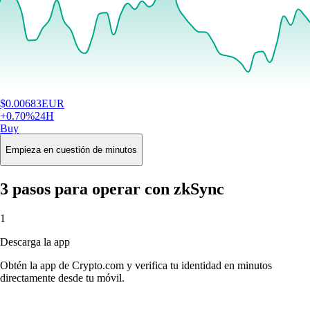
$
0.00683
EUR
+
0.70
%
24H
Buy
Empieza en cuestión de minutos
3 pasos para operar con zkSync
1
Descarga la app
Obtén la app de Crypto.com y verifica tu identidad en minutos
directamente desde tu móvil.