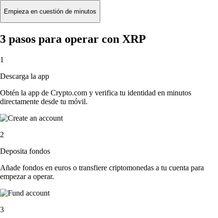
Empieza en cuestión de minutos
3 pasos para operar con XRP
1
Descarga la app
Obtén la app de Crypto.com y verifica tu identidad en minutos
directamente desde tu móvil.
2
Deposita fondos
Añade fondos en euros o transfiere criptomonedas a tu cuenta para
empezar a operar.
3