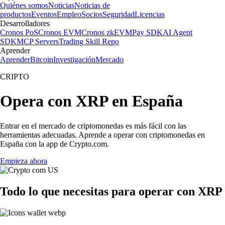
Quiénes somos
Noticias
Noticias de
productos
Eventos
Empleo
Socios
Seguridad
Licencias
Desarrolladores
Cronos PoS
Cronos EVM
Cronos zkEVM
Pay SDK
AI Agent
SDK
MCP Servers
Trading Skill Repo
Aprender
Aprender
Bitcoin
Investigación
Mercado
CRIPTO
Opera con XRP en España
Entrar en el mercado de criptomonedas es más fácil con las
herramientas adecuadas. Aprende a operar con criptomonedas en
España con la app de Crypto.com.
Empieza ahora
Todo lo que necesitas para operar con XRP