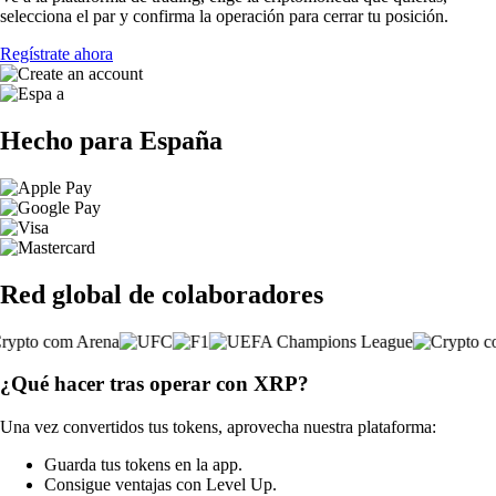
selecciona el par y confirma la operación para cerrar tu posición.
Regístrate ahora
Hecho para España
Red global de colaboradores
¿Qué hacer tras operar con XRP?
Una vez convertidos tus tokens, aprovecha nuestra plataforma:
Guarda tus tokens en la app.
Consigue ventajas con Level Up.