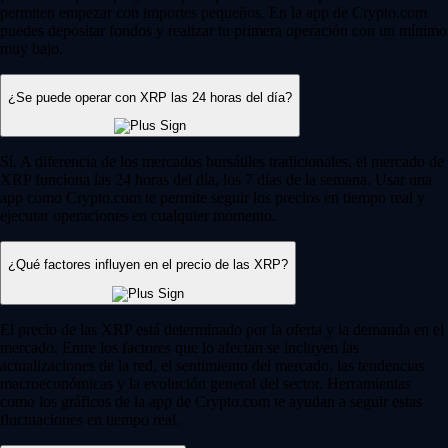
permiten empezar con importes pequeños. En la app de Crypto.com
puedes depositar fondos y realizar tu primera operación con un mínimo
muy bajo.
¿Se puede operar con XRP las 24 horas del día?
Sí. A diferencia de los mercados bursátiles tradicionales, el mercado de
XRP funciona las 24 horas del día, los 7 días de la semana. Usar una
app como Crypto.com te permite seguir los precios en tiempo real y
ejecutar operaciones en cualquier momento.
¿Qué factores influyen en el precio de las XRP?
El precio de las XRP está determinado por la oferta y la demanda en el
mercado. Entre los factores que lo afectan se incluyen las
actualizaciones de la red, el sentimiento del mercado, las tendencias
macroeconómicas y la evolución general del sector. Herramientas
como los gráficos de la app de Crypto.com te ayudan a seguir estas
fluctuaciones en tiempo real.