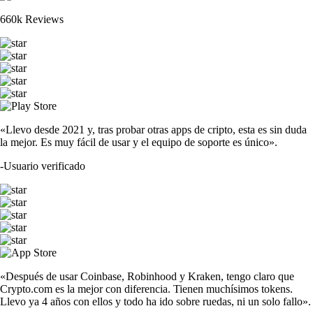
660k Reviews
«Llevo desde 2021 y, tras probar otras apps de cripto, esta es sin duda
la mejor. Es muy fácil de usar y el equipo de soporte es único».
-
Usuario verificado
«Después de usar Coinbase, Robinhood y Kraken, tengo claro que
Crypto.com es la mejor con diferencia. Tienen muchísimos tokens.
Llevo ya 4 años con ellos y todo ha ido sobre ruedas, ni un solo fallo».