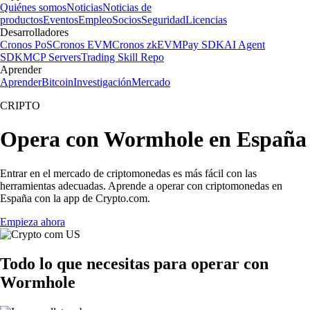
Quiénes somos
Noticias
Noticias de
productos
Eventos
Empleo
Socios
Seguridad
Licencias
Desarrolladores
Cronos PoS
Cronos EVM
Cronos zkEVM
Pay SDK
AI Agent
SDK
MCP Servers
Trading Skill Repo
Aprender
Aprender
Bitcoin
Investigación
Mercado
CRIPTO
Opera con Wormhole en España
Entrar en el mercado de criptomonedas es más fácil con las
herramientas adecuadas. Aprende a operar con criptomonedas en
España con la app de Crypto.com.
Empieza ahora
Todo lo que necesitas para operar con
Wormhole