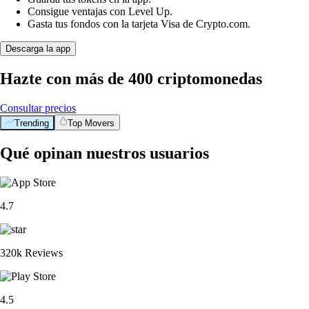
Consigue ventajas con Level Up.
Gasta tus fondos con la tarjeta Visa de Crypto.com.
Descarga la app
Hazte con más de 400 criptomonedas
Consultar precios
Trending
Top Movers
Qué opinan nuestros usuarios
4.7
320k Reviews
4.5