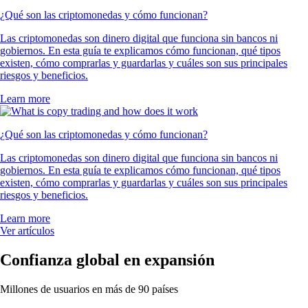
¿Qué son las criptomonedas y cómo funcionan?
Las criptomonedas son dinero digital que funciona sin bancos ni
gobiernos. En esta guía te explicamos cómo funcionan, qué tipos
existen, cómo comprarlas y guardarlas y cuáles son sus principales
riesgos y beneficios.
Learn more
¿Qué son las criptomonedas y cómo funcionan?
Las criptomonedas son dinero digital que funciona sin bancos ni
gobiernos. En esta guía te explicamos cómo funcionan, qué tipos
existen, cómo comprarlas y guardarlas y cuáles son sus principales
riesgos y beneficios.
Learn more
Ver artículos
Confianza global en expansión
Millones de usuarios en más de 90 países