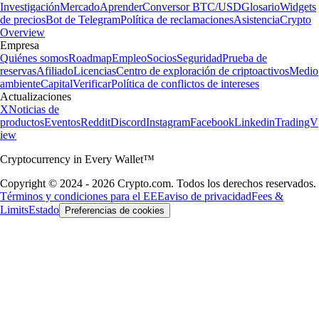
Investigación
Mercado
Aprender
Conversor BTC/USD
Glosario
Widgets
de precios
Bot de Telegram
Política de reclamaciones
Asistencia
Crypto
Overview
Empresa
Quiénes somos
Roadmap
Empleo
Socios
Seguridad
Prueba de
reservas
Afiliado
Licencias
Centro de exploración de criptoactivos
Medio
ambiente
Capital
Verificar
Política de conflictos de intereses
Actualizaciones
X
Noticias de
productos
Eventos
Reddit
Discord
Instagram
Facebook
Linkedin
TradingV
iew
Cryptocurrency in Every Wallet™
Copyright © 2024 - 2026 Crypto.com. Todos los derechos reservados.
Términos y condiciones para el EEE
aviso de privacidad
Fees &
Limits
Estado
Preferencias de cookies