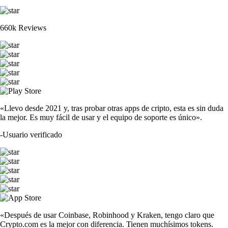
660k Reviews
«Llevo desde 2021 y, tras probar otras apps de cripto, esta es sin duda
la mejor. Es muy fácil de usar y el equipo de soporte es único».
-
Usuario verificado
«Después de usar Coinbase, Robinhood y Kraken, tengo claro que
Crypto.com es la mejor con diferencia. Tienen muchísimos tokens.