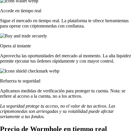
Accede en tiempo real
Sigue el mercado en tiempo real. La plataforma te ofrece herramientas
para operar con criptomonedas con confianza.
Opera al instante
Aprovecha las oportunidades del mercado al momento. La alta liquidez
permite ejecutar tus órdenes rápidamente y con mayor control.
Refuerza tu seguridad
Aplicamos medidas de verificación para proteger tu cuenta. Nota: se
refiere al acceso a la cuenta, no a los activos.
La seguridad protege tu acceso, no el valor de tus activos. Las
criptomonedas son arriesgadas y su volatilidad puede afectar
seriamente a tus fondos.
Precio de Wormhole en tiempo real