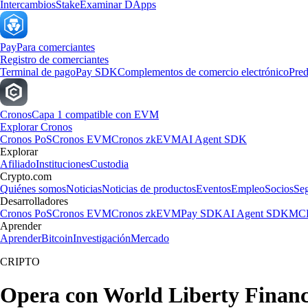
Intercambios
Stake
Examinar DApps
Pay
Para comerciantes
Registro de comerciantes
Terminal de pago
Pay SDK
Complementos de comercio electrónico
Pred
Cronos
Capa 1 compatible con EVM
Explorar Cronos
Cronos PoS
Cronos EVM
Cronos zkEVM
AI Agent SDK
Explorar
Afiliado
Instituciones
Custodia
Crypto.com
Quiénes somos
Noticias
Noticias de productos
Eventos
Empleo
Socios
Se
Desarrolladores
Cronos PoS
Cronos EVM
Cronos zkEVM
Pay SDK
AI Agent SDK
MCP
Aprender
Aprender
Bitcoin
Investigación
Mercado
CRIPTO
Opera con World Liberty Financ