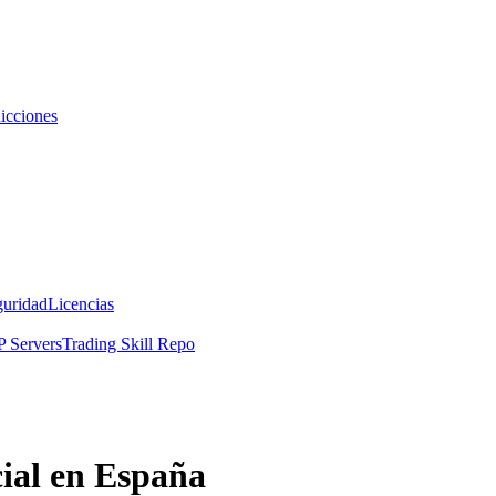
icciones
guridad
Licencias
 Servers
Trading Skill Repo
ial en España