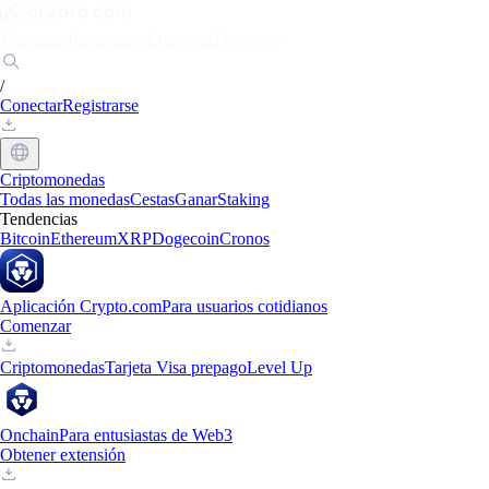
Mercados
Particulares
Empresas
Descubrir
/
Conectar
Registrarse
Criptomonedas
Todas las monedas
Cestas
Ganar
Staking
Tendencias
Bitcoin
Ethereum
XRP
Dogecoin
Cronos
Aplicación Crypto.com
Para usuarios cotidianos
Comenzar
Criptomonedas
Tarjeta Visa prepago
Level Up
Onchain
Para entusiastas de Web3
Obtener extensión