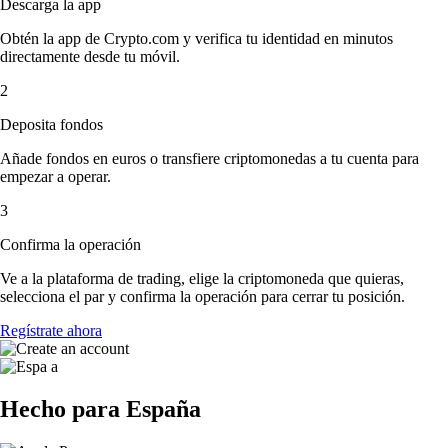
Descarga la app
Obtén la app de Crypto.com y verifica tu identidad en minutos
directamente desde tu móvil.
2
Deposita fondos
Añade fondos en euros o transfiere criptomonedas a tu cuenta para
empezar a operar.
3
Confirma la operación
Ve a la plataforma de trading, elige la criptomoneda que quieras,
selecciona el par y confirma la operación para cerrar tu posición.
Regístrate ahora
Hecho para España