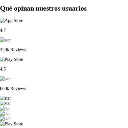
Qué opinan nuestros usuarios
4.7
320k Reviews
4.5
660k Reviews