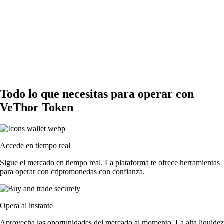
Todo lo que necesitas para operar con
VeThor Token
Accede en tiempo real
Sigue el mercado en tiempo real. La plataforma te ofrece herramientas
para operar con criptomonedas con confianza.
Opera al instante
Aprovecha las oportunidades del mercado al momento. La alta liquidez