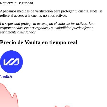
Refuerza tu seguridad
Aplicamos medidas de verificación para proteger tu cuenta. Nota: se
refiere al acceso a la cuenta, no a los activos.
La seguridad protege tu acceso, no el valor de tus activos. Las
criptomonedas son arriesgadas y su volatilidad puede afectar
seriamente a tus fondos.
Precio de Vaulta en tiempo real
Vaulta
A