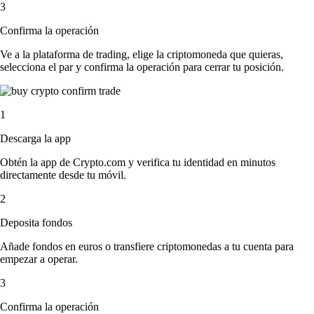
3
Confirma la operación
Ve a la plataforma de trading, elige la criptomoneda que quieras,
selecciona el par y confirma la operación para cerrar tu posición.
1
Descarga la app
Obtén la app de Crypto.com y verifica tu identidad en minutos
directamente desde tu móvil.
2
Deposita fondos
Añade fondos en euros o transfiere criptomonedas a tu cuenta para
empezar a operar.
3
Confirma la operación