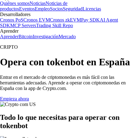
Quiénes somos
Noticias
Noticias de
productos
Eventos
Empleo
Socios
Seguridad
Licencias
Desarrolladores
Cronos PoS
Cronos EVM
Cronos zkEVM
Pay SDK
AI Agent
SDK
MCP Servers
Trading Skill Repo
Aprender
Aprender
Bitcoin
Investigación
Mercado
CRIPTO
Opera con tokenbot en España
Entrar en el mercado de criptomonedas es más fácil con las
herramientas adecuadas. Aprende a operar con criptomonedas en
España con la app de Crypto.com.
Empieza ahora
Todo lo que necesitas para operar con
tokenbot