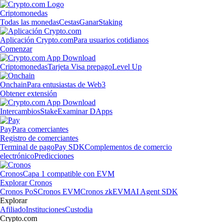
Criptomonedas
Todas las monedas
Cestas
Ganar
Staking
Aplicación Crypto.com
Para usuarios cotidianos
Comenzar
Criptomonedas
Tarjeta Visa prepago
Level Up
Onchain
Para entusiastas de Web3
Obtener extensión
Intercambios
Stake
Examinar DApps
Pay
Para comerciantes
Registro de comerciantes
Terminal de pago
Pay SDK
Complementos de comercio
electrónico
Predicciones
Cronos
Capa 1 compatible con EVM
Explorar Cronos
Cronos PoS
Cronos EVM
Cronos zkEVM
AI Agent SDK
Explorar
Afiliado
Instituciones
Custodia
Crypto.com