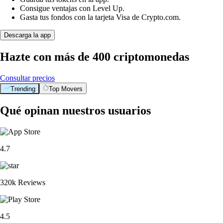
Consigue ventajas con Level Up.
Gasta tus fondos con la tarjeta Visa de Crypto.com.
Descarga la app
Hazte con más de 400 criptomonedas
Consultar precios
Trending
Top Movers
Qué opinan nuestros usuarios
4.7
320k Reviews
4.5