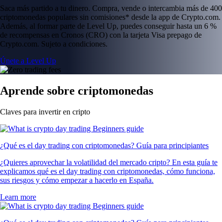
Saca más partido a tu dinero. Compra, vende o intercambia más de 400
criptomonedas populares sin comisiones* desde la app de Crypto.com.
Además, al formar parte de Level Up, puedes conseguir hasta un 6 %
de recompensas en Cronos (CRO) con la tarjeta Visa prepago de
Crypto.com. Sujeto a condiciones.
Únete a Level Up
Aprende sobre criptomonedas
Claves para invertir en cripto
¿Qué es el day trading con criptomonedas? Guía para principiantes
¿Quieres aprovechar la volatilidad del mercado cripto? En esta guía te
explicamos qué es el day trading con criptomonedas, cómo funciona,
sus riesgos y cómo empezar a hacerlo en España.
Learn more