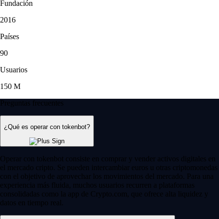
Fundación
2016
Países
90
Usuarios
150 M
Preguntas frecuentes
¿Qué es operar con tokenbot?
Operar con tokenbot consiste en comprar y vender activos digitales en
el mercado cripto. Se pueden intercambiar euros u otras criptomonedas
con el objetivo de aprovechar los movimientos del mercado. Para una
experiencia más fluida, muchos usuarios recurren a plataformas
consolidadas como la app de Crypto.com, que ofrece alta liquidez y
datos en tiempo real.