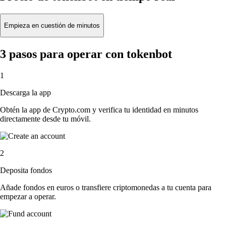
Empieza en cuestión de minutos
3 pasos para operar con tokenbot
1
Descarga la app
Obtén la app de Crypto.com y verifica tu identidad en minutos
directamente desde tu móvil.
2
Deposita fondos
Añade fondos en euros o transfiere criptomonedas a tu cuenta para
empezar a operar.