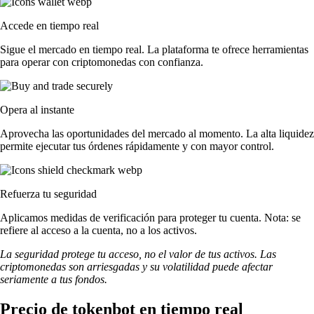
Accede en tiempo real
Sigue el mercado en tiempo real. La plataforma te ofrece herramientas
para operar con criptomonedas con confianza.
Opera al instante
Aprovecha las oportunidades del mercado al momento. La alta liquidez
permite ejecutar tus órdenes rápidamente y con mayor control.
Refuerza tu seguridad
Aplicamos medidas de verificación para proteger tu cuenta. Nota: se
refiere al acceso a la cuenta, no a los activos.
La seguridad protege tu acceso, no el valor de tus activos. Las
criptomonedas son arriesgadas y su volatilidad puede afectar
seriamente a tus fondos.
Precio de tokenbot en tiempo real