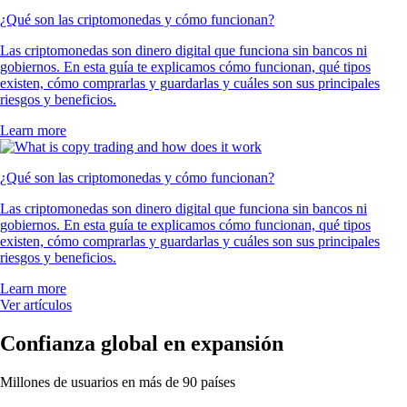
¿Qué son las criptomonedas y cómo funcionan?
Las criptomonedas son dinero digital que funciona sin bancos ni
gobiernos. En esta guía te explicamos cómo funcionan, qué tipos
existen, cómo comprarlas y guardarlas y cuáles son sus principales
riesgos y beneficios.
Learn more
¿Qué son las criptomonedas y cómo funcionan?
Las criptomonedas son dinero digital que funciona sin bancos ni
gobiernos. En esta guía te explicamos cómo funcionan, qué tipos
existen, cómo comprarlas y guardarlas y cuáles son sus principales
riesgos y beneficios.
Learn more
Ver artículos
Confianza global en expansión
Millones de usuarios en más de 90 países