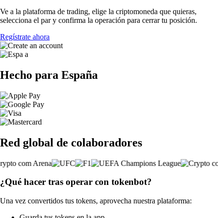
Ve a la plataforma de trading, elige la criptomoneda que quieras,
selecciona el par y confirma la operación para cerrar tu posición.
Regístrate ahora
Hecho para España
Red global de colaboradores
¿Qué hacer tras operar con tokenbot?
Una vez convertidos tus tokens, aprovecha nuestra plataforma:
Guarda tus tokens en la app.