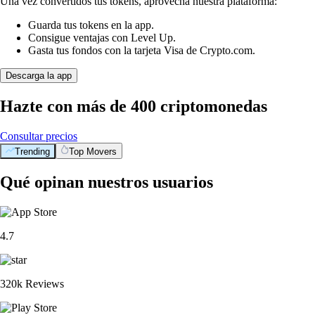
Una vez convertidos tus tokens, aprovecha nuestra plataforma:
Guarda tus tokens en la app.
Consigue ventajas con Level Up.
Gasta tus fondos con la tarjeta Visa de Crypto.com.
Descarga la app
Hazte con más de 400 criptomonedas
Consultar precios
Trending
Top Movers
Qué opinan nuestros usuarios
4.7
320k Reviews