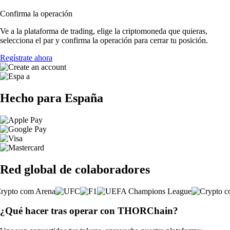
Confirma la operación
Ve a la plataforma de trading, elige la criptomoneda que quieras,
selecciona el par y confirma la operación para cerrar tu posición.
Regístrate ahora
Hecho para España
Red global de colaboradores
¿Qué hacer tras operar con THORChain?