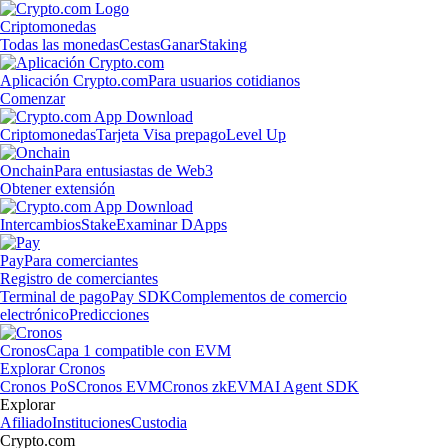
Criptomonedas
Todas las monedas
Cestas
Ganar
Staking
Aplicación Crypto.com
Para usuarios cotidianos
Comenzar
Criptomonedas
Tarjeta Visa prepago
Level Up
Onchain
Para entusiastas de Web3
Obtener extensión
Intercambios
Stake
Examinar DApps
Pay
Para comerciantes
Registro de comerciantes
Terminal de pago
Pay SDK
Complementos de comercio
electrónico
Predicciones
Cronos
Capa 1 compatible con EVM
Explorar Cronos
Cronos PoS
Cronos EVM
Cronos zkEVM
AI Agent SDK
Explorar
Afiliado
Instituciones
Custodia
Crypto.com