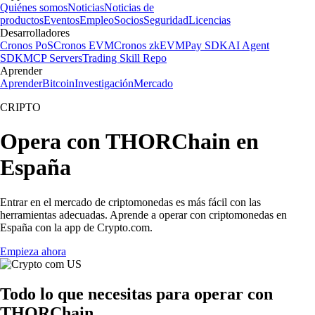
Quiénes somos
Noticias
Noticias de
productos
Eventos
Empleo
Socios
Seguridad
Licencias
Desarrolladores
Cronos PoS
Cronos EVM
Cronos zkEVM
Pay SDK
AI Agent
SDK
MCP Servers
Trading Skill Repo
Aprender
Aprender
Bitcoin
Investigación
Mercado
CRIPTO
Opera con THORChain en
España
Entrar en el mercado de criptomonedas es más fácil con las
herramientas adecuadas. Aprende a operar con criptomonedas en
España con la app de Crypto.com.
Empieza ahora
Todo lo que necesitas para operar con
THORChain