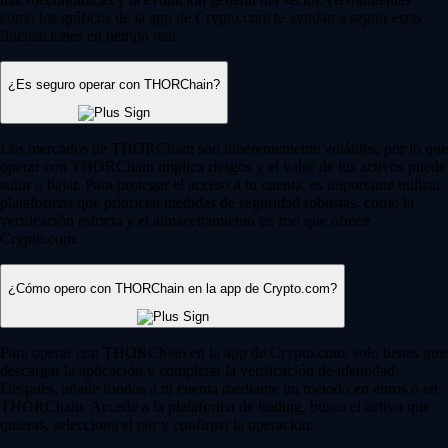
como los gráficos de la app de Crypto.com te ayudan a seguir estas
fluctuaciones en tiempo real.
¿Es seguro operar con THORChain?
Los mercados de THORChain son inherentemente volátiles, por lo que
operar con THORChain implica riesgos y el valor de tus activos puede
subir o bajar. Para proteger el acceso a tu cuenta, es importante utilizar
plataformas que prioricen medidas de seguridad robustas, como la
verificación estricta y el almacenamiento en frío que ofrece
Crypto.com.
¿Cómo opero con THORChain en la app de Crypto.com?
Para operar con THORChain en la app de Crypto.com, solo tienes que
descargar la aplicación y completar la verificación de identidad.
Después, añade fondos a tu cuenta mediante un método en euros o en
THORChain. Accede a la plataforma de trading, busca el activo que
quieras, selecciona el par y confirma la operación.