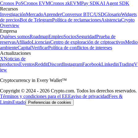
Cronos PoS
Cronos EVM
Cronos zkEVM
Pay SDK
AI Agent SDK
Recursos
Investigación
Mercado
Aprender
Conversor BTC/USD
Glosario
Widgets
de precios
Bot de Telegram
Política de reclamaciones
Asistencia
Crypto
Overview
Empresa
Quiénes somos
Roadmap
Empleo
Socios
Seguridad
Prueba de
reservas
Afiliado
Licencias
Centro de exploración de criptoactivos
Medio
ambiente
Capital
Verificar
Política de conflictos de intereses
Actualizaciones
X
Noticias de
productos
Eventos
Reddit
Discord
Instagram
Facebook
Linkedin
TradingV
iew
Cryptocurrency in Every Wallet™
Copyright © 2024 - 2026 Crypto.com. Todos los derechos reservados.
Términos y condiciones para el EEE
aviso de privacidad
Fees &
Limits
Estado
Preferencias de cookies