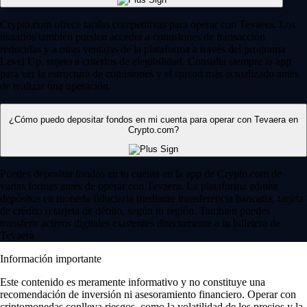
Crypto.com ofrece tarifas competitivas para operar con Tevaera. Los
usuarios también pueden acceder a comisiones de transacción
reducidas y a otras ventajas de la plataforma a través del programa
Level Up, sujeto a criterios de elegibilidad. Consulta siempre la app
para ver la estructura de comisiones y el spread más actualizado antes
de realizar una operación.
¿Cómo puedo depositar fondos en mi cuenta para operar con Tevaera en
Crypto.com?
Puedes depositar fondos en tu cuenta en la app de Crypto.com de
varias formas antes de operar con Tevaera. La plataforma admite
depósitos en moneda fiduciaria mediante transferencia bancaria, tarjeta
de crédito o tarjeta de débito, según tu región. También puedes
transferir activos digitales existentes directamente a tu billetera de
Tevaera.
Información importante
Este contenido es meramente informativo y no constituye una
recomendación de inversión ni asesoramiento financiero. Operar con
criptomonedas conlleva riesgos, como la volatilidad de los precios y la