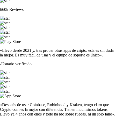
660k Reviews
«Llevo desde 2021 y, tras probar otras apps de cripto, esta es sin duda
la mejor. Es muy fácil de usar y el equipo de soporte es único».
-
Usuario verificado
«Después de usar Coinbase, Robinhood y Kraken, tengo claro que
Crypto.com es la mejor con diferencia. Tienen muchísimos tokens.
Llevo ya 4 años con ellos y todo ha ido sobre ruedas, ni un solo fallo».