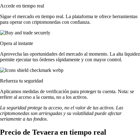
Accede en tiempo real
Sigue el mercado en tiempo real. La plataforma te ofrece herramientas
para operar con criptomonedas con confianza.
Opera al instante
Aprovecha las oportunidades del mercado al momento. La alta liquidez
permite ejecutar tus órdenes rápidamente y con mayor control.
Refuerza tu seguridad
Aplicamos medidas de verificación para proteger tu cuenta. Nota: se
refiere al acceso a la cuenta, no a los activos.
La seguridad protege tu acceso, no el valor de tus activos. Las
criptomonedas son arriesgadas y su volatilidad puede afectar
seriamente a tus fondos.
Precio de Tevaera en tiempo real