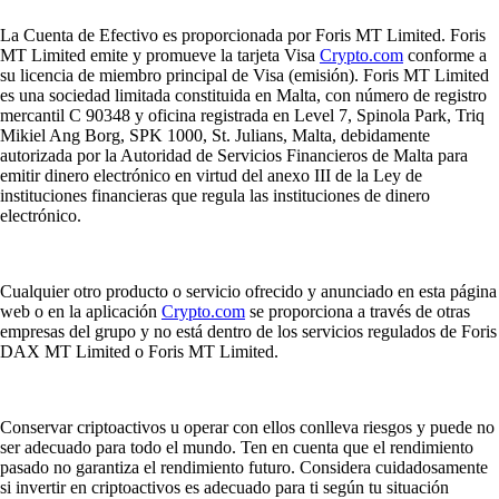
La Cuenta de Efectivo es proporcionada por Foris MT Limited. Foris
MT Limited emite y promueve la tarjeta Visa
Crypto.com
conforme a
su licencia de miembro principal de Visa (emisión). Foris MT Limited
es una sociedad limitada constituida en Malta, con número de registro
mercantil C 90348 y oficina registrada en Level 7, Spinola Park, Triq
Mikiel Ang Borg, SPK 1000, St. Julians, Malta, debidamente
autorizada por la Autoridad de Servicios Financieros de Malta para
emitir dinero electrónico en virtud del anexo III de la Ley de
instituciones financieras que regula las instituciones de dinero
electrónico.
Cualquier otro producto o servicio ofrecido y anunciado en esta página
web o en la aplicación
Crypto.com
se proporciona a través de otras
empresas del grupo y no está dentro de los servicios regulados de Foris
DAX MT Limited o Foris MT Limited.
Conservar criptoactivos u operar con ellos conlleva riesgos y puede no
ser adecuado para todo el mundo. Ten en cuenta que el rendimiento
pasado no garantiza el rendimiento futuro. Considera cuidadosamente
si invertir en criptoactivos es adecuado para ti según tu situación