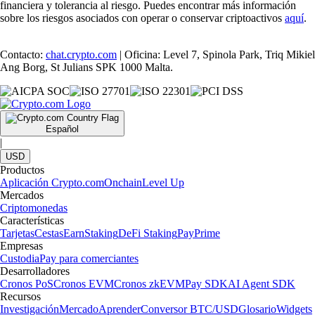
financiera y tolerancia al riesgo. Puedes encontrar más información
sobre los riesgos asociados con operar o conservar criptoactivos
aquí
.
Contacto:
chat.crypto.com
| Oficina: Level 7, Spinola Park, Triq Mikiel
Ang Borg, St Julians SPK 1000 Malta.
Español
|
USD
Productos
Aplicación Crypto.com
Onchain
Level Up
Mercados
Criptomonedas
Características
Tarjetas
Cestas
Earn
Staking
DeFi Staking
Pay
Prime
Empresas
Custodia
Pay para comerciantes
Desarrolladores
Cronos PoS
Cronos EVM
Cronos zkEVM
Pay SDK
AI Agent SDK
Recursos
Investigación
Mercado
Aprender
Conversor BTC/USD
Glosario
Widgets