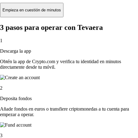
Empieza en cuestión de minutos
3 pasos para operar con Tevaera
1
Descarga la app
Obtén la app de Crypto.com y verifica tu identidad en minutos
directamente desde tu móvil.
2
Deposita fondos
Añade fondos en euros o transfiere criptomonedas a tu cuenta para
empezar a operar.
3