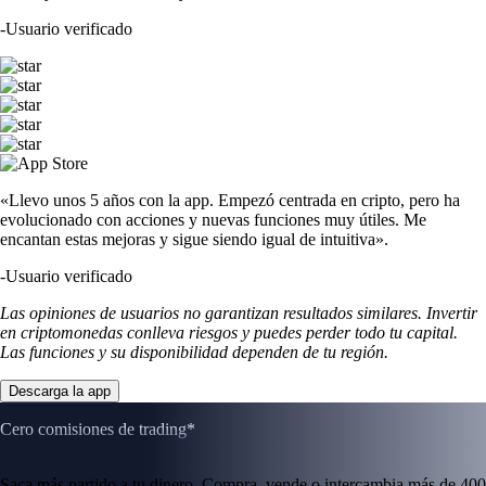
-
Usuario verificado
«Llevo unos 5 años con la app. Empezó centrada en cripto, pero ha
evolucionado con acciones y nuevas funciones muy útiles. Me
encantan estas mejoras y sigue siendo igual de intuitiva».
-
Usuario verificado
Las opiniones de usuarios no garantizan resultados similares. Invertir
en criptomonedas conlleva riesgos y puedes perder todo tu capital.
Las funciones y su disponibilidad dependen de tu región.
Descarga la app
Cero comisiones de trading*
Saca más partido a tu dinero. Compra, vende o intercambia más de 400