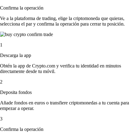
Confirma la operación
Ve a la plataforma de trading, elige la criptomoneda que quieras,
selecciona el par y confirma la operación para cerrar tu posición.
1
Descarga la app
Obtén la app de Crypto.com y verifica tu identidad en minutos
directamente desde tu móvil.
2
Deposita fondos
Añade fondos en euros o transfiere criptomonedas a tu cuenta para
empezar a operar.
3
Confirma la operación