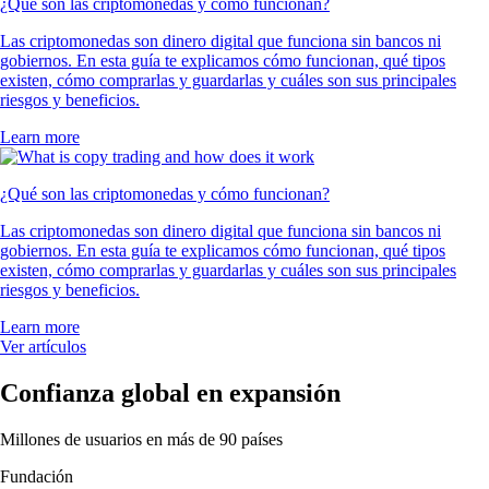
¿Qué son las criptomonedas y cómo funcionan?
Las criptomonedas son dinero digital que funciona sin bancos ni
gobiernos. En esta guía te explicamos cómo funcionan, qué tipos
existen, cómo comprarlas y guardarlas y cuáles son sus principales
riesgos y beneficios.
Learn more
¿Qué son las criptomonedas y cómo funcionan?
Las criptomonedas son dinero digital que funciona sin bancos ni
gobiernos. En esta guía te explicamos cómo funcionan, qué tipos
existen, cómo comprarlas y guardarlas y cuáles son sus principales
riesgos y beneficios.
Learn more
Ver artículos
Confianza global en expansión
Millones de usuarios en más de 90 países
Fundación