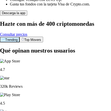
Gasta tus fondos con la tarjeta Visa de Crypto.com.
Descarga la app
Hazte con más de 400 criptomonedas
Consultar precios
Trending
Top Movers
Qué opinan nuestros usuarios
4.7
320k Reviews
4.5