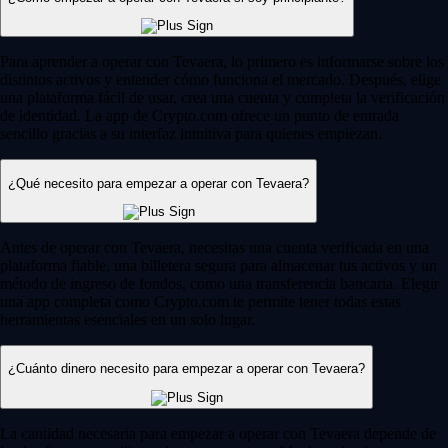
Para aprender a operar con Tevaera, lo primero es informarse sobre los
distintos activos y entender cómo funciona el mercado. Después, elige
una plataforma fácil de usar, crea una cuenta y completa la verificación
de identidad. La app de Crypto.com ofrece un punto de entrada
sencillo gracias a su interfaz intuitiva para quienes empiezan.
¿Qué necesito para empezar a operar con Tevaera?
Antes de operar con Tevaera, necesitas una cuenta verificada en una
plataforma fiable, una billetera segura para almacenar tus activos y un
método de ingreso de fondos, como una transferencia bancaria. Elegir
una app completa como Crypto.com te permite tener todas estas
herramientas esenciales en un solo lugar.
¿Cuánto dinero necesito para empezar a operar con Tevaera?
La cantidad necesaria para empezar a operar con Tevaera depende de