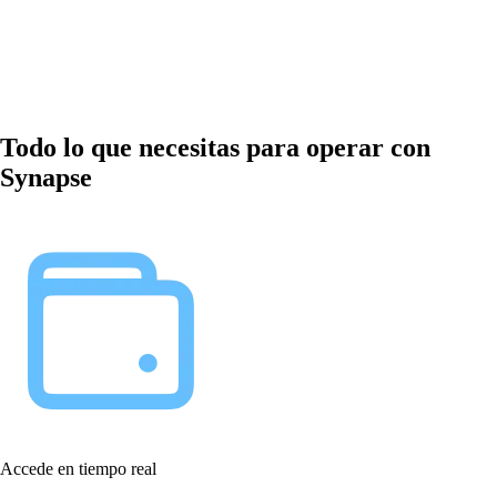
Todo lo que necesitas para operar con
Synapse
Accede en tiempo real