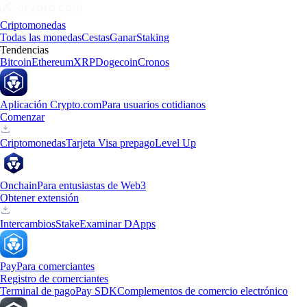
Criptomonedas
Todas las monedas
Cestas
Ganar
Staking
Tendencias
Bitcoin
Ethereum
XRP
Dogecoin
Cronos
Aplicación Crypto.com
Para usuarios cotidianos
Comenzar
Criptomonedas
Tarjeta Visa prepago
Level Up
Onchain
Para entusiastas de Web3
Obtener extensión
Intercambios
Stake
Examinar DApps
Pay
Para comerciantes
Registro de comerciantes
Terminal de pago
Pay SDK
Complementos de comercio electrónico