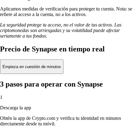
Aplicamos medidas de verificación para proteger tu cuenta. Nota: se
refiere al acceso a la cuenta, no a los activos.
La seguridad protege tu acceso, no el valor de tus activos. Las
criptomonedas son arriesgadas y su volatilidad puede afectar
seriamente a tus fondos.
Precio de Synapse en tiempo real
Empieza en cuestión de minutos
3 pasos para operar con Synapse
1
Descarga la app
Obtén la app de Crypto.com y verifica tu identidad en minutos
directamente desde tu móvil.