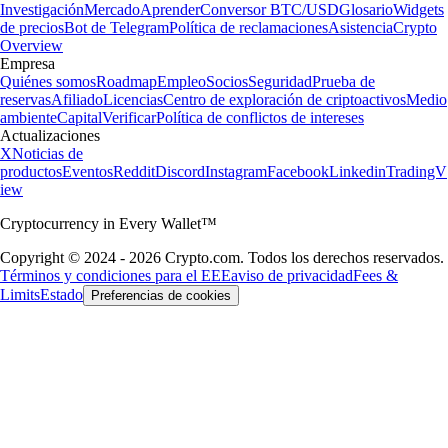
Investigación
Mercado
Aprender
Conversor BTC/USD
Glosario
Widgets
de precios
Bot de Telegram
Política de reclamaciones
Asistencia
Crypto
Overview
Empresa
Quiénes somos
Roadmap
Empleo
Socios
Seguridad
Prueba de
reservas
Afiliado
Licencias
Centro de exploración de criptoactivos
Medio
ambiente
Capital
Verificar
Política de conflictos de intereses
Actualizaciones
X
Noticias de
productos
Eventos
Reddit
Discord
Instagram
Facebook
Linkedin
TradingV
iew
Cryptocurrency in Every Wallet™
Copyright © 2024 - 2026 Crypto.com. Todos los derechos reservados.
Términos y condiciones para el EEE
aviso de privacidad
Fees &
Limits
Estado
Preferencias de cookies