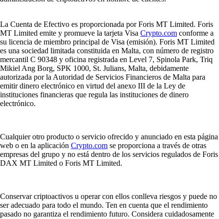
La Cuenta de Efectivo es proporcionada por Foris MT Limited. Foris
MT Limited emite y promueve la tarjeta Visa
Crypto.com
conforme a
su licencia de miembro principal de Visa (emisión). Foris MT Limited
es una sociedad limitada constituida en Malta, con número de registro
mercantil C 90348 y oficina registrada en Level 7, Spinola Park, Triq
Mikiel Ang Borg, SPK 1000, St. Julians, Malta, debidamente
autorizada por la Autoridad de Servicios Financieros de Malta para
emitir dinero electrónico en virtud del anexo III de la Ley de
instituciones financieras que regula las instituciones de dinero
electrónico.
Cualquier otro producto o servicio ofrecido y anunciado en esta página
web o en la aplicación
Crypto.com
se proporciona a través de otras
empresas del grupo y no está dentro de los servicios regulados de Foris
DAX MT Limited o Foris MT Limited.
Conservar criptoactivos u operar con ellos conlleva riesgos y puede no
ser adecuado para todo el mundo. Ten en cuenta que el rendimiento
pasado no garantiza el rendimiento futuro. Considera cuidadosamente