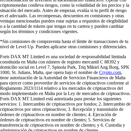
criptomonedas conlleva riesgos, como la volatilidad de los precios y la
situación del mercado. Antes de empezar, evalúa si tu perfil de riesgo
es el adecuado. Las recompensas, descuentos en comisiones y otras
ventajas mencionadas pueden estar sujetas a requisitos de elegibilidad
o a la cantidad de tokens que tengas en tu cartera y pueden cambiar
según los términos y condiciones vigentes.
*Sin comisiones de compraventa hasta el límite de transacciones de tu
nivel de Level Up. Pueden aplicarse otras comisiones y diferenciales.
Foris DAX MT Limited es una sociedad de responsabilidad limitada
constituida en Malta con número de registro mercantil C 88392 y
domicilio social en Level 7, Spinola Park, Triq Mikiel Ang Borg, SPK
1000, St. Julians, Malta, que opera bajo el nombre de
Crypto.com
,
tiene autorización de la Autoridad de Servicios Financieros de Malta
para ejercer como proveedor de servicios de criptoactivos conforme al
Reglamento 2023/1114 relativo a los mercados de criptoactivos del
modo implementado en Malta por la Ley de mercados de criptoactivos.
Foris DAX MT Limited está autorizada para prestar los siguientes
servicios: 1. Intercambio de criptoactivos por fondos; 2. Intercambio de
criptoactivos por otros criptoactivos; 3. Recepción y transmisión de
órdenes de criptoactivos en nombre de clientes; 4. Ejecución de
órdenes de criptoactivos en nombre de clientes; 5. Servicios de
transferencia de criptoactivos en nombre de clientes; y 6. Custodia y
administración de criptoactivos en nombre de clientes.