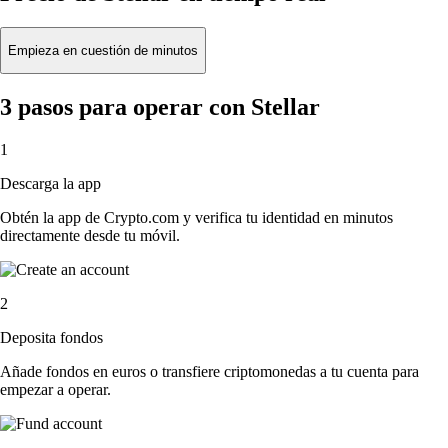
Empieza en cuestión de minutos
3 pasos para operar con Stellar
1
Descarga la app
Obtén la app de Crypto.com y verifica tu identidad en minutos
directamente desde tu móvil.
2
Deposita fondos
Añade fondos en euros o transfiere criptomonedas a tu cuenta para
empezar a operar.