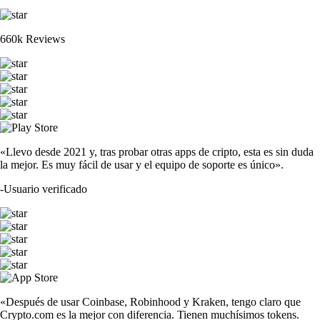
660k Reviews
«Llevo desde 2021 y, tras probar otras apps de cripto, esta es sin duda
la mejor. Es muy fácil de usar y el equipo de soporte es único».
-
Usuario verificado
«Después de usar Coinbase, Robinhood y Kraken, tengo claro que
Crypto.com es la mejor con diferencia. Tienen muchísimos tokens.