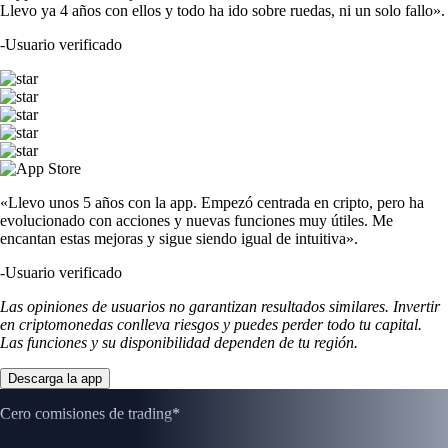
Llevo ya 4 años con ellos y todo ha ido sobre ruedas, ni un solo fallo».
-
Usuario verificado
«Llevo unos 5 años con la app. Empezó centrada en cripto, pero ha
evolucionado con acciones y nuevas funciones muy útiles. Me
encantan estas mejoras y sigue siendo igual de intuitiva».
-
Usuario verificado
Las opiniones de usuarios no garantizan resultados similares. Invertir
en criptomonedas conlleva riesgos y puedes perder todo tu capital.
Las funciones y su disponibilidad dependen de tu región.
Descarga la app
Cero comisiones de trading*