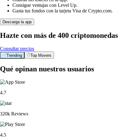
Consigue ventajas con Level Up.
Gasta tus fondos con la tarjeta Visa de Crypto.com.
Descarga la app
Hazte con más de 400 criptomonedas
Consultar precios
Trending
Top Movers
Qué opinan nuestros usuarios
4.7
320k Reviews
4.5