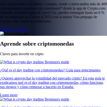
Saca más partido a tu dinero. Compra, vende o intercambia más de 400
criptomonedas populares sin comisiones* desde la app de Crypto.com.
Además, al formar parte de Level Up, puedes conseguir hasta un 6 %
de recompensas en Cronos (CRO) con la tarjeta Visa prepago de
Crypto.com. Sujeto a condiciones.
Únete a Level Up
Aprende sobre criptomonedas
Claves para invertir en cripto
¿Qué es el day trading con criptomonedas? Guía para principiantes
¿Quieres aprovechar la volatilidad del mercado cripto? En esta guía te
explicamos qué es el day trading con criptomonedas, cómo funciona,
sus riesgos y cómo empezar a hacerlo en España.
Learn more