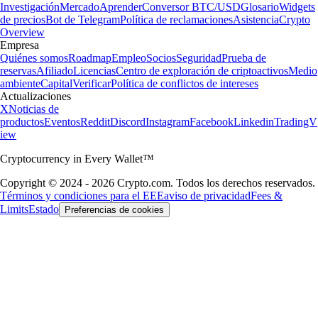
Investigación
Mercado
Aprender
Conversor BTC/USD
Glosario
Widgets
de precios
Bot de Telegram
Política de reclamaciones
Asistencia
Crypto
Overview
Empresa
Quiénes somos
Roadmap
Empleo
Socios
Seguridad
Prueba de
reservas
Afiliado
Licencias
Centro de exploración de criptoactivos
Medio
ambiente
Capital
Verificar
Política de conflictos de intereses
Actualizaciones
X
Noticias de
productos
Eventos
Reddit
Discord
Instagram
Facebook
Linkedin
TradingV
iew
Cryptocurrency in Every Wallet™
Copyright © 2024 - 2026 Crypto.com. Todos los derechos reservados.
Términos y condiciones para el EEE
aviso de privacidad
Fees &
Limits
Estado
Preferencias de cookies