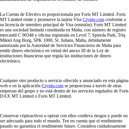
La Cuenta de Efectivo es proporcionada por Foris MT Limited. Foris
MT Limited emite y promueve la tarjeta Visa
Crypto.com
conforme a
su licencia de miembro principal de Visa (emisión). Foris MT Limited
es una sociedad limitada constituida en Malta, con número de registro
mercantil C 90348 y oficina registrada en Level 7, Spinola Park, Triq
Mikiel Ang Borg, SPK 1000, St. Julians, Malta, debidamente
autorizada por la Autoridad de Servicios Financieros de Malta para
emitir dinero electrónico en virtud del anexo III de la Ley de
instituciones financieras que regula las instituciones de dinero
electrónico.
Cualquier otro producto o servicio ofrecido y anunciado en esta página
web o en la aplicación
Crypto.com
se proporciona a través de otras
empresas del grupo y no está dentro de los servicios regulados de Foris
DAX MT Limited o Foris MT Limited.
Conservar criptoactivos u operar con ellos conlleva riesgos y puede no
ser adecuado para todo el mundo. Ten en cuenta que el rendimiento
pasado no garantiza el rendimiento futuro. Considera cuidadosamente