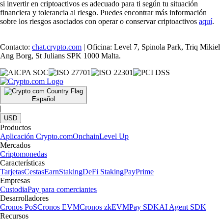
si invertir en criptoactivos es adecuado para ti según tu situación
financiera y tolerancia al riesgo. Puedes encontrar más información
sobre los riesgos asociados con operar o conservar criptoactivos
aquí
.
Contacto:
chat.crypto.com
| Oficina: Level 7, Spinola Park, Triq Mikiel
Ang Borg, St Julians SPK 1000 Malta.
Español
|
USD
Productos
Aplicación Crypto.com
Onchain
Level Up
Mercados
Criptomonedas
Características
Tarjetas
Cestas
Earn
Staking
DeFi Staking
Pay
Prime
Empresas
Custodia
Pay para comerciantes
Desarrolladores
Cronos PoS
Cronos EVM
Cronos zkEVM
Pay SDK
AI Agent SDK
Recursos