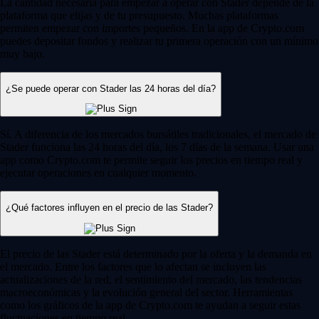
La cantidad necesaria para empezar a operar con Stader depende de la
plataforma que elijas y de tu presupuesto. Muchas plataformas
permiten empezar con importes pequeños. En la app de Crypto.com
puedes depositar fondos y realizar tu primera operación con un mínimo
muy bajo.
¿Se puede operar con Stader las 24 horas del día?
Sí. A diferencia de los mercados bursátiles tradicionales, el mercado de
Stader funciona las 24 horas del día, los 7 días de la semana. Usar una
app como Crypto.com te permite seguir los precios en tiempo real y
ejecutar operaciones en cualquier momento.
¿Qué factores influyen en el precio de las Stader?
El precio de las Stader está determinado por la oferta y la demanda en
el mercado. Entre los factores que lo afectan se incluyen las
actualizaciones de la red, el sentimiento del mercado, las tendencias
macroeconómicas y la evolución general del sector. Herramientas
como los gráficos de la app de Crypto.com te ayudan a seguir estas
fluctuaciones en tiempo real.