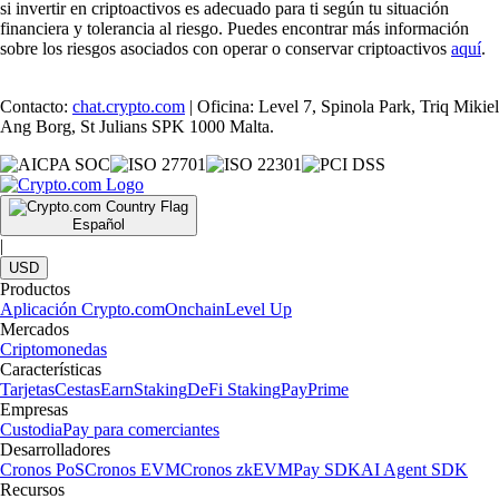
si invertir en criptoactivos es adecuado para ti según tu situación
financiera y tolerancia al riesgo. Puedes encontrar más información
sobre los riesgos asociados con operar o conservar criptoactivos
aquí
.
Contacto:
chat.crypto.com
| Oficina: Level 7, Spinola Park, Triq Mikiel
Ang Borg, St Julians SPK 1000 Malta.
Español
|
USD
Productos
Aplicación Crypto.com
Onchain
Level Up
Mercados
Criptomonedas
Características
Tarjetas
Cestas
Earn
Staking
DeFi Staking
Pay
Prime
Empresas
Custodia
Pay para comerciantes
Desarrolladores
Cronos PoS
Cronos EVM
Cronos zkEVM
Pay SDK
AI Agent SDK
Recursos