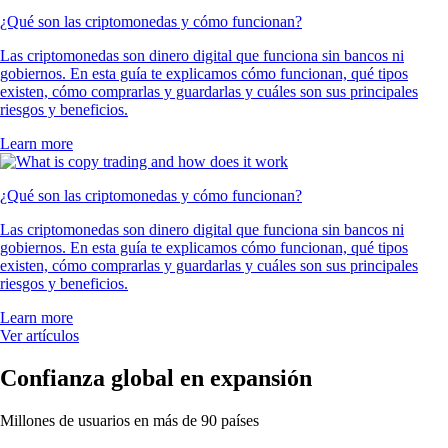
¿Qué son las criptomonedas y cómo funcionan?
Las criptomonedas son dinero digital que funciona sin bancos ni
gobiernos. En esta guía te explicamos cómo funcionan, qué tipos
existen, cómo comprarlas y guardarlas y cuáles son sus principales
riesgos y beneficios.
Learn more
¿Qué son las criptomonedas y cómo funcionan?
Las criptomonedas son dinero digital que funciona sin bancos ni
gobiernos. En esta guía te explicamos cómo funcionan, qué tipos
existen, cómo comprarlas y guardarlas y cuáles son sus principales
riesgos y beneficios.
Learn more
Ver artículos
Confianza global en expansión
Millones de usuarios en más de 90 países