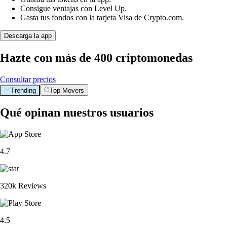
Consigue ventajas con Level Up.
Gasta tus fondos con la tarjeta Visa de Crypto.com.
Descarga la app
Hazte con más de 400 criptomonedas
Consultar precios
Trending
Top Movers
Qué opinan nuestros usuarios
4.7
320k Reviews
4.5