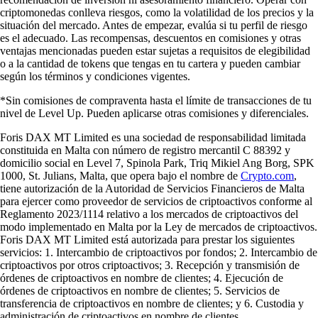
criptomonedas conlleva riesgos, como la volatilidad de los precios y la
situación del mercado. Antes de empezar, evalúa si tu perfil de riesgo
es el adecuado. Las recompensas, descuentos en comisiones y otras
ventajas mencionadas pueden estar sujetas a requisitos de elegibilidad
o a la cantidad de tokens que tengas en tu cartera y pueden cambiar
según los términos y condiciones vigentes.
*Sin comisiones de compraventa hasta el límite de transacciones de tu
nivel de Level Up. Pueden aplicarse otras comisiones y diferenciales.
Foris DAX MT Limited es una sociedad de responsabilidad limitada
constituida en Malta con número de registro mercantil C 88392 y
domicilio social en Level 7, Spinola Park, Triq Mikiel Ang Borg, SPK
1000, St. Julians, Malta, que opera bajo el nombre de
Crypto.com
,
tiene autorización de la Autoridad de Servicios Financieros de Malta
para ejercer como proveedor de servicios de criptoactivos conforme al
Reglamento 2023/1114 relativo a los mercados de criptoactivos del
modo implementado en Malta por la Ley de mercados de criptoactivos.
Foris DAX MT Limited está autorizada para prestar los siguientes
servicios: 1. Intercambio de criptoactivos por fondos; 2. Intercambio de
criptoactivos por otros criptoactivos; 3. Recepción y transmisión de
órdenes de criptoactivos en nombre de clientes; 4. Ejecución de
órdenes de criptoactivos en nombre de clientes; 5. Servicios de
transferencia de criptoactivos en nombre de clientes; y 6. Custodia y
administración de criptoactivos en nombre de clientes.