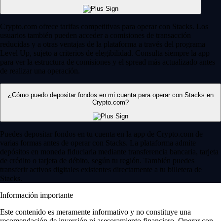
Crypto.com ofrece tarifas competitivas para operar con Stacks. Los
usuarios también pueden acceder a comisiones de transacción
reducidas y a otras ventajas de la plataforma a través del programa
Level Up, sujeto a criterios de elegibilidad. Consulta siempre la app
para ver la estructura de comisiones y el spread más actualizado antes
de realizar una operación.
¿Cómo puedo depositar fondos en mi cuenta para operar con Stacks en
Crypto.com?
Puedes depositar fondos en tu cuenta en la app de Crypto.com de
varias formas antes de operar con Stacks. La plataforma admite
depósitos en moneda fiduciaria mediante transferencia bancaria, tarjeta
de crédito o tarjeta de débito, según tu región. También puedes
transferir activos digitales existentes directamente a tu billetera de
Stacks.
Información importante
Este contenido es meramente informativo y no constituye una
recomendación de inversión ni asesoramiento financiero. Operar con