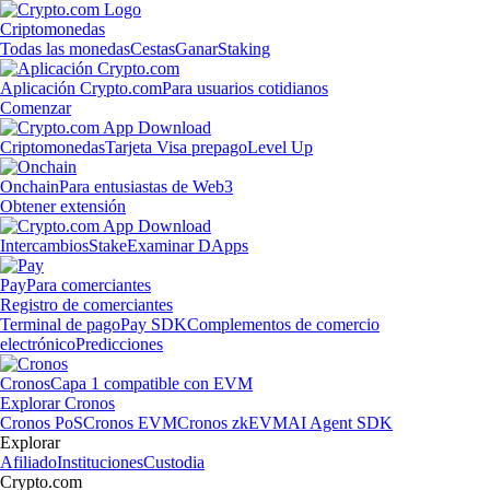
Criptomonedas
Todas las monedas
Cestas
Ganar
Staking
Aplicación Crypto.com
Para usuarios cotidianos
Comenzar
Criptomonedas
Tarjeta Visa prepago
Level Up
Onchain
Para entusiastas de Web3
Obtener extensión
Intercambios
Stake
Examinar DApps
Pay
Para comerciantes
Registro de comerciantes
Terminal de pago
Pay SDK
Complementos de comercio
electrónico
Predicciones
Cronos
Capa 1 compatible con EVM
Explorar Cronos
Cronos PoS
Cronos EVM
Cronos zkEVM
AI Agent SDK
Explorar
Afiliado
Instituciones
Custodia
Crypto.com