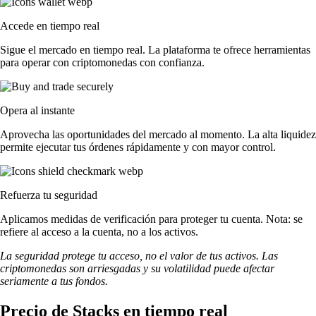
Accede en tiempo real
Sigue el mercado en tiempo real. La plataforma te ofrece herramientas
para operar con criptomonedas con confianza.
Opera al instante
Aprovecha las oportunidades del mercado al momento. La alta liquidez
permite ejecutar tus órdenes rápidamente y con mayor control.
Refuerza tu seguridad
Aplicamos medidas de verificación para proteger tu cuenta. Nota: se
refiere al acceso a la cuenta, no a los activos.
La seguridad protege tu acceso, no el valor de tus activos. Las
criptomonedas son arriesgadas y su volatilidad puede afectar
seriamente a tus fondos.
Precio de Stacks en tiempo real