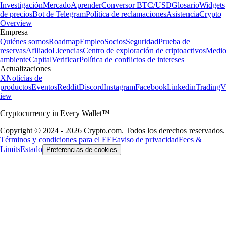
Investigación
Mercado
Aprender
Conversor BTC/USD
Glosario
Widgets
de precios
Bot de Telegram
Política de reclamaciones
Asistencia
Crypto
Overview
Empresa
Quiénes somos
Roadmap
Empleo
Socios
Seguridad
Prueba de
reservas
Afiliado
Licencias
Centro de exploración de criptoactivos
Medio
ambiente
Capital
Verificar
Política de conflictos de intereses
Actualizaciones
X
Noticias de
productos
Eventos
Reddit
Discord
Instagram
Facebook
Linkedin
TradingV
iew
Cryptocurrency in Every Wallet™
Copyright © 2024 - 2026 Crypto.com. Todos los derechos reservados.
Términos y condiciones para el EEE
aviso de privacidad
Fees &
Limits
Estado
Preferencias de cookies