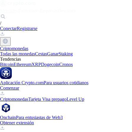
Mercados
Particulares
Empresas
Descubrir
/
Conectar
Registrarse
Criptomonedas
Todas las monedas
Cestas
Ganar
Staking
Tendencias
Bitcoin
Ethereum
XRP
Dogecoin
Cronos
Aplicación Crypto.com
Para usuarios cotidianos
Comenzar
Criptomonedas
Tarjeta Visa prepago
Level Up
Onchain
Para entusiastas de Web3
Obtener extensión