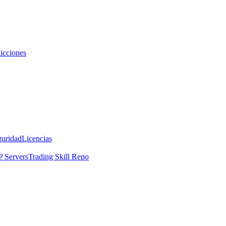
icciones
guridad
Licencias
 Servers
Trading Skill Repo