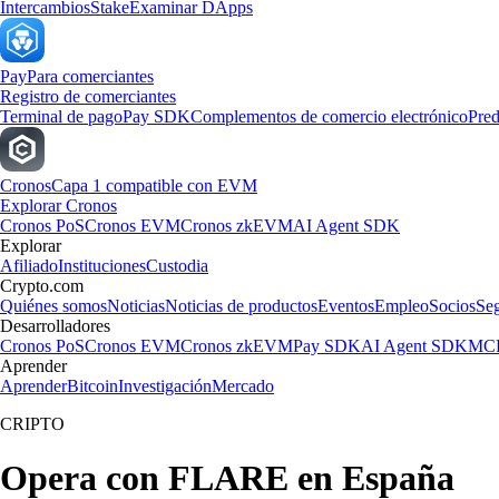
Intercambios
Stake
Examinar DApps
Pay
Para comerciantes
Registro de comerciantes
Terminal de pago
Pay SDK
Complementos de comercio electrónico
Pred
Cronos
Capa 1 compatible con EVM
Explorar Cronos
Cronos PoS
Cronos EVM
Cronos zkEVM
AI Agent SDK
Explorar
Afiliado
Instituciones
Custodia
Crypto.com
Quiénes somos
Noticias
Noticias de productos
Eventos
Empleo
Socios
Se
Desarrolladores
Cronos PoS
Cronos EVM
Cronos zkEVM
Pay SDK
AI Agent SDK
MCP
Aprender
Aprender
Bitcoin
Investigación
Mercado
CRIPTO
Opera con FLARE en España