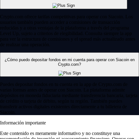
Crypto.com ofrece tarifas competitivas para operar con Siacoin. Los
usuarios también pueden acceder a comisiones de transacción
reducidas y a otras ventajas de la plataforma a través del programa
Level Up, sujeto a criterios de elegibilidad. Consulta siempre la app
para ver la estructura de comisiones y el spread más actualizado antes
de realizar una operación.
¿Cómo puedo depositar fondos en mi cuenta para operar con Siacoin en
Crypto.com?
Puedes depositar fondos en tu cuenta en la app de Crypto.com de
varias formas antes de operar con Siacoin. La plataforma admite
depósitos en moneda fiduciaria mediante transferencia bancaria, tarjeta
de crédito o tarjeta de débito, según tu región. También puedes
transferir activos digitales existentes directamente a tu billetera de
Siacoin.
Información importante
Este contenido es meramente informativo y no constituye una
recomendación de inversión ni asesoramiento financiero. Operar con