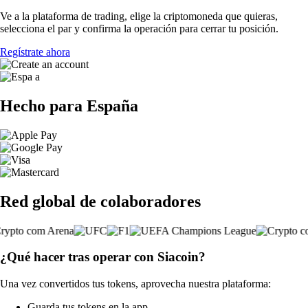
Ve a la plataforma de trading, elige la criptomoneda que quieras,
selecciona el par y confirma la operación para cerrar tu posición.
Regístrate ahora
Hecho para España
Red global de colaboradores
¿Qué hacer tras operar con Siacoin?
Una vez convertidos tus tokens, aprovecha nuestra plataforma:
Guarda tus tokens en la app.