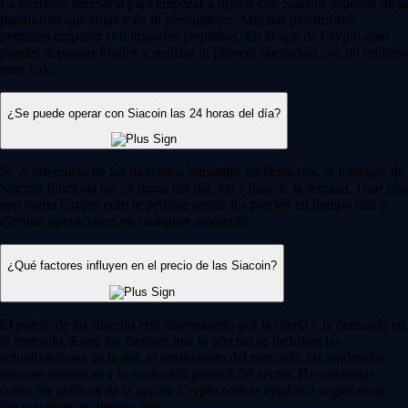
La cantidad necesaria para empezar a operar con Siacoin depende de la
plataforma que elijas y de tu presupuesto. Muchas plataformas
permiten empezar con importes pequeños. En la app de Crypto.com
puedes depositar fondos y realizar tu primera operación con un mínimo
muy bajo.
¿Se puede operar con Siacoin las 24 horas del día?
Sí. A diferencia de los mercados bursátiles tradicionales, el mercado de
Siacoin funciona las 24 horas del día, los 7 días de la semana. Usar una
app como Crypto.com te permite seguir los precios en tiempo real y
ejecutar operaciones en cualquier momento.
¿Qué factores influyen en el precio de las Siacoin?
El precio de las Siacoin está determinado por la oferta y la demanda en
el mercado. Entre los factores que lo afectan se incluyen las
actualizaciones de la red, el sentimiento del mercado, las tendencias
macroeconómicas y la evolución general del sector. Herramientas
como los gráficos de la app de Crypto.com te ayudan a seguir estas
fluctuaciones en tiempo real.