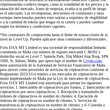
criptomonedas conlleva riesgos, como la volatilidad de los precios y la
situación del mercado. Antes de empezar, evalúa si tu perfil de riesgo
es el adecuado. Las recompensas, descuentos en comisiones y otras
ventajas mencionadas pueden estar sujetas a requisitos de elegibilidad
o a la cantidad de tokens que tengas en tu cartera y pueden cambiar
según los términos y condiciones vigentes.
*Sin comisiones de compraventa hasta el límite de transacciones de tu
nivel de Level Up. Pueden aplicarse otras comisiones y diferenciales.
Foris DAX MT Limited es una sociedad de responsabilidad limitada
constituida en Malta con número de registro mercantil C 88392 y
domicilio social en Level 7, Spinola Park, Triq Mikiel Ang Borg, SPK
1000, St. Julians, Malta, que opera bajo el nombre de
Crypto.com
,
tiene autorización de la Autoridad de Servicios Financieros de Malta
para ejercer como proveedor de servicios de criptoactivos conforme al
Reglamento 2023/1114 relativo a los mercados de criptoactivos del
modo implementado en Malta por la Ley de mercados de criptoactivos.
Foris DAX MT Limited está autorizada para prestar los siguientes
servicios: 1. Intercambio de criptoactivos por fondos; 2. Intercambio de
criptoactivos por otros criptoactivos; 3. Recepción y transmisión de
órdenes de criptoactivos en nombre de clientes; 4. Ejecución de
órdenes de criptoactivos en nombre de clientes; 5. Servicios de
transferencia de criptoactivos en nombre de clientes; y 6. Custodia y
administración de criptoactivos en nombre de clientes.