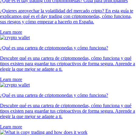
¿Qué es el day trading con criptomonedas? Guía para principiantes
¿Quieres aprovechar la volatilidad del mercado cripto? En esta guía te
explicamos qué es el day trading con criptomonedas, cómo funciona,
sus riesgos y cómo empezar a hacerlo en España.
Learn more
¿Qué es una cartera de criptomonedas y cómo funciona?
Descubre qué es una cartera de criptomonedas, cómo funciona y qué
tipos existen para guardar tus criptoactivos de forma segura. Aprende a
elegir la que mejor se adapte a ti.
Learn more
¿Qué es una cartera de criptomonedas y cómo funciona?
Descubre qué es una cartera de criptomonedas, cómo funciona y qué
tipos existen para guardar tus criptoactivos de forma segura. Aprende a
elegir la que mejor se adapte a ti.
Learn more