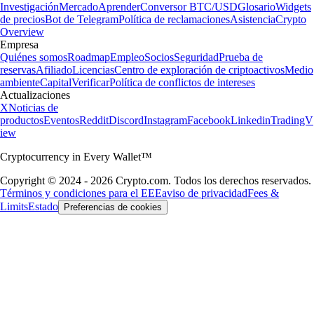
Investigación
Mercado
Aprender
Conversor BTC/USD
Glosario
Widgets
de precios
Bot de Telegram
Política de reclamaciones
Asistencia
Crypto
Overview
Empresa
Quiénes somos
Roadmap
Empleo
Socios
Seguridad
Prueba de
reservas
Afiliado
Licencias
Centro de exploración de criptoactivos
Medio
ambiente
Capital
Verificar
Política de conflictos de intereses
Actualizaciones
X
Noticias de
productos
Eventos
Reddit
Discord
Instagram
Facebook
Linkedin
TradingV
iew
Cryptocurrency in Every Wallet™
Copyright © 2024 - 2026 Crypto.com. Todos los derechos reservados.
Términos y condiciones para el EEE
aviso de privacidad
Fees &
Limits
Estado
Preferencias de cookies