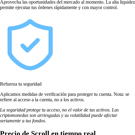
Aprovecha las oportunidades del mercado al momento. La alta liquidez
permite ejecutar tus órdenes rápidamente y con mayor control.
Refuerza tu seguridad
Aplicamos medidas de verificación para proteger tu cuenta. Nota: se
refiere al acceso a la cuenta, no a los activos.
La seguridad protege tu acceso, no el valor de tus activos. Las
criptomonedas son arriesgadas y su volatilidad puede afectar
seriamente a tus fondos.
Precio de Scroll en tiempo real