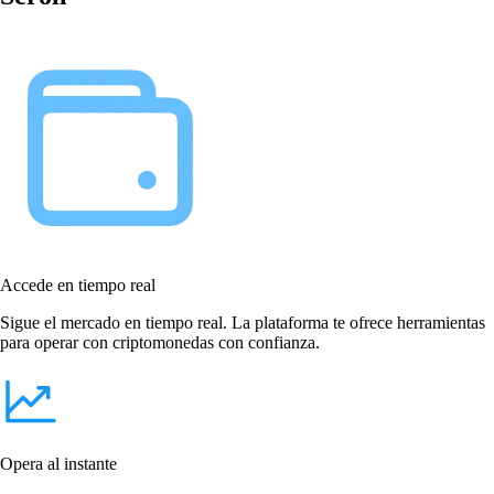
Accede en tiempo real
Sigue el mercado en tiempo real. La plataforma te ofrece herramientas
para operar con criptomonedas con confianza.
Opera al instante