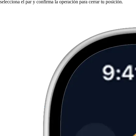
selecciona el par y confirma la operación para cerrar tu posición.