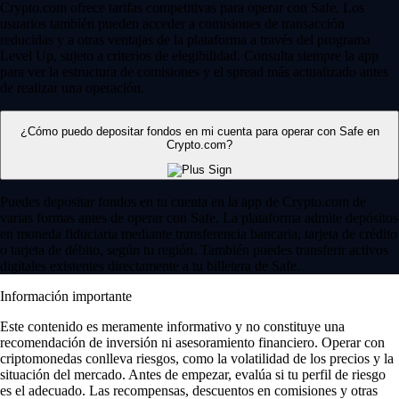
Crypto.com ofrece tarifas competitivas para operar con Safe. Los
usuarios también pueden acceder a comisiones de transacción
reducidas y a otras ventajas de la plataforma a través del programa
Level Up, sujeto a criterios de elegibilidad. Consulta siempre la app
para ver la estructura de comisiones y el spread más actualizado antes
de realizar una operación.
¿Cómo puedo depositar fondos en mi cuenta para operar con Safe en
Crypto.com?
Puedes depositar fondos en tu cuenta en la app de Crypto.com de
varias formas antes de operar con Safe. La plataforma admite depósitos
en moneda fiduciaria mediante transferencia bancaria, tarjeta de crédito
o tarjeta de débito, según tu región. También puedes transferir activos
digitales existentes directamente a tu billetera de Safe.
Información importante
Este contenido es meramente informativo y no constituye una
recomendación de inversión ni asesoramiento financiero. Operar con
criptomonedas conlleva riesgos, como la volatilidad de los precios y la
situación del mercado. Antes de empezar, evalúa si tu perfil de riesgo
es el adecuado. Las recompensas, descuentos en comisiones y otras