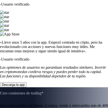
-
Usuario verificado
«Llevo unos 5 años con la app. Empezó centrada en cripto, pero ha
evolucionado con acciones y nuevas funciones muy útiles. Me
encantan estas mejoras y sigue siendo igual de intuitiva».
-
Usuario verificado
Las opiniones de usuarios no garantizan resultados similares. Invertir
en criptomonedas conlleva riesgos y puedes perder todo tu capital.
Las funciones y su disponibilidad dependen de tu región.
Descarga la app
Cero comisiones de trading*
Saca más partido a tu dinero. Compra, vende o intercambia más de 400