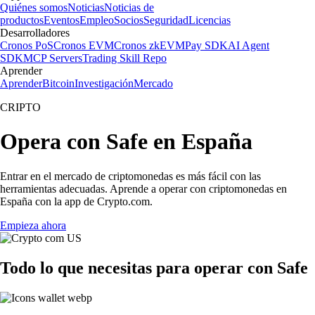
Quiénes somos
Noticias
Noticias de
productos
Eventos
Empleo
Socios
Seguridad
Licencias
Desarrolladores
Cronos PoS
Cronos EVM
Cronos zkEVM
Pay SDK
AI Agent
SDK
MCP Servers
Trading Skill Repo
Aprender
Aprender
Bitcoin
Investigación
Mercado
CRIPTO
Opera con Safe en España
Entrar en el mercado de criptomonedas es más fácil con las
herramientas adecuadas. Aprende a operar con criptomonedas en
España con la app de Crypto.com.
Empieza ahora
Todo lo que necesitas para operar con Safe