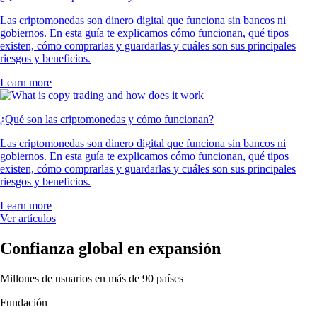
Las criptomonedas son dinero digital que funciona sin bancos ni
gobiernos. En esta guía te explicamos cómo funcionan, qué tipos
existen, cómo comprarlas y guardarlas y cuáles son sus principales
riesgos y beneficios.
Learn more
¿Qué son las criptomonedas y cómo funcionan?
Las criptomonedas son dinero digital que funciona sin bancos ni
gobiernos. En esta guía te explicamos cómo funcionan, qué tipos
existen, cómo comprarlas y guardarlas y cuáles son sus principales
riesgos y beneficios.
Learn more
Ver artículos
Confianza global en expansión
Millones de usuarios en más de 90 países
Fundación