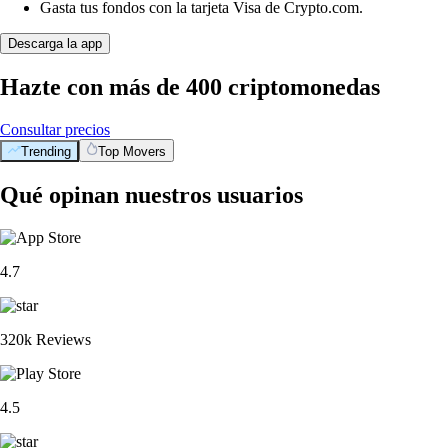
Gasta tus fondos con la tarjeta Visa de Crypto.com.
Descarga la app
Hazte con más de 400 criptomonedas
Consultar precios
Trending
Top Movers
Qué opinan nuestros usuarios
4.7
320k Reviews
4.5