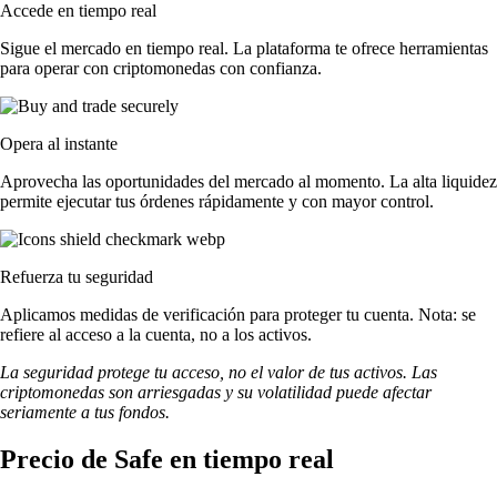
Accede en tiempo real
Sigue el mercado en tiempo real. La plataforma te ofrece herramientas
para operar con criptomonedas con confianza.
Opera al instante
Aprovecha las oportunidades del mercado al momento. La alta liquidez
permite ejecutar tus órdenes rápidamente y con mayor control.
Refuerza tu seguridad
Aplicamos medidas de verificación para proteger tu cuenta. Nota: se
refiere al acceso a la cuenta, no a los activos.
La seguridad protege tu acceso, no el valor de tus activos. Las
criptomonedas son arriesgadas y su volatilidad puede afectar
seriamente a tus fondos.
Precio de Safe en tiempo real