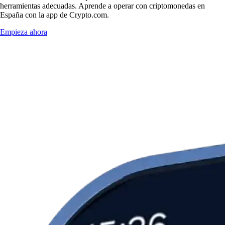
herramientas adecuadas. Aprende a operar con criptomonedas en
España con la app de Crypto.com.
Empieza ahora