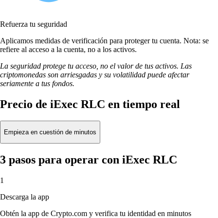
Refuerza tu seguridad
Aplicamos medidas de verificación para proteger tu cuenta. Nota: se
refiere al acceso a la cuenta, no a los activos.
La seguridad protege tu acceso, no el valor de tus activos. Las
criptomonedas son arriesgadas y su volatilidad puede afectar
seriamente a tus fondos.
Precio de iExec RLC en tiempo real
Empieza en cuestión de minutos
3 pasos para operar con iExec RLC
1
Descarga la app
Obtén la app de Crypto.com y verifica tu identidad en minutos