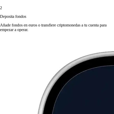
2
Deposita fondos
Añade fondos en euros o transfiere criptomonedas a tu cuenta para
empezar a operar.