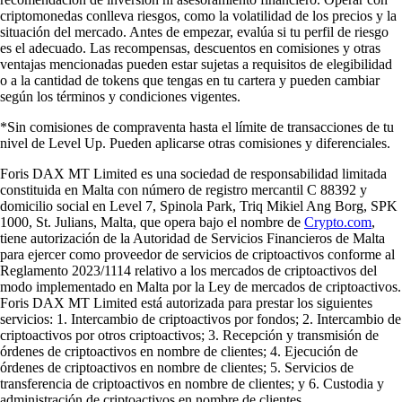
criptomonedas conlleva riesgos, como la volatilidad de los precios y la
situación del mercado. Antes de empezar, evalúa si tu perfil de riesgo
es el adecuado. Las recompensas, descuentos en comisiones y otras
ventajas mencionadas pueden estar sujetas a requisitos de elegibilidad
o a la cantidad de tokens que tengas en tu cartera y pueden cambiar
según los términos y condiciones vigentes.
*Sin comisiones de compraventa hasta el límite de transacciones de tu
nivel de Level Up. Pueden aplicarse otras comisiones y diferenciales.
Foris DAX MT Limited es una sociedad de responsabilidad limitada
constituida en Malta con número de registro mercantil C 88392 y
domicilio social en Level 7, Spinola Park, Triq Mikiel Ang Borg, SPK
1000, St. Julians, Malta, que opera bajo el nombre de
Crypto.com
,
tiene autorización de la Autoridad de Servicios Financieros de Malta
para ejercer como proveedor de servicios de criptoactivos conforme al
Reglamento 2023/1114 relativo a los mercados de criptoactivos del
modo implementado en Malta por la Ley de mercados de criptoactivos.
Foris DAX MT Limited está autorizada para prestar los siguientes
servicios: 1. Intercambio de criptoactivos por fondos; 2. Intercambio de
criptoactivos por otros criptoactivos; 3. Recepción y transmisión de
órdenes de criptoactivos en nombre de clientes; 4. Ejecución de
órdenes de criptoactivos en nombre de clientes; 5. Servicios de
transferencia de criptoactivos en nombre de clientes; y 6. Custodia y
administración de criptoactivos en nombre de clientes.