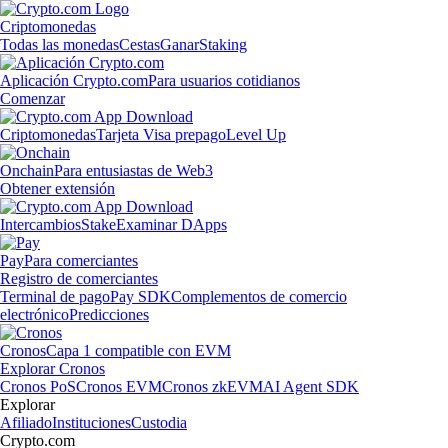
Criptomonedas
Todas las monedas
Cestas
Ganar
Staking
Aplicación Crypto.com
Para usuarios cotidianos
Comenzar
Criptomonedas
Tarjeta Visa prepago
Level Up
Onchain
Para entusiastas de Web3
Obtener extensión
Intercambios
Stake
Examinar DApps
Pay
Para comerciantes
Registro de comerciantes
Terminal de pago
Pay SDK
Complementos de comercio
electrónico
Predicciones
Cronos
Capa 1 compatible con EVM
Explorar Cronos
Cronos PoS
Cronos EVM
Cronos zkEVM
AI Agent SDK
Explorar
Afiliado
Instituciones
Custodia
Crypto.com