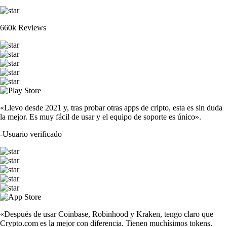
660k Reviews
«Llevo desde 2021 y, tras probar otras apps de cripto, esta es sin duda
la mejor. Es muy fácil de usar y el equipo de soporte es único».
-
Usuario verificado
«Después de usar Coinbase, Robinhood y Kraken, tengo claro que
Crypto.com es la mejor con diferencia. Tienen muchísimos tokens.