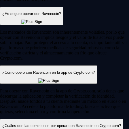
¿Es seguro operar con Ravencoin?
Los mercados de Ravencoin son inherentemente volátiles, por lo que
operar con Ravencoin implica riesgos y el valor de tus activos puede
subir o bajar. Para proteger el acceso a tu cuenta, es importante utilizar
plataformas que prioricen medidas de seguridad robustas, como la
verificación estricta y el almacenamiento en frío que ofrece
Crypto.com.
¿Cómo opero con Ravencoin en la app de Crypto.com?
Para operar con Ravencoin en la app de Crypto.com, solo tienes que
descargar la aplicación y completar la verificación de identidad.
Después, añade fondos a tu cuenta mediante un método en euros o en
Ravencoin. Accede a la plataforma de trading, busca el activo que
quieras, selecciona el par y confirma la operación.
¿Cuáles son las comisiones por operar con Ravencoin en Crypto.com?