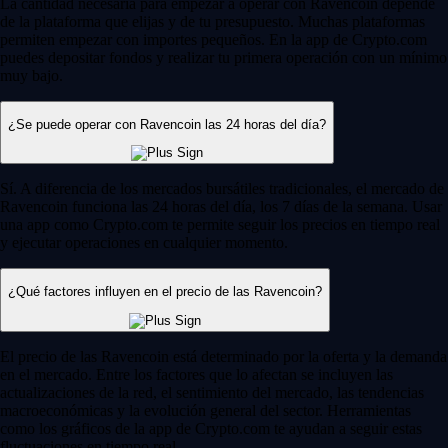
La cantidad necesaria para empezar a operar con Ravencoin depende
de la plataforma que elijas y de tu presupuesto. Muchas plataformas
permiten empezar con importes pequeños. En la app de Crypto.com
puedes depositar fondos y realizar tu primera operación con un mínimo
muy bajo.
¿Se puede operar con Ravencoin las 24 horas del día?
Sí. A diferencia de los mercados bursátiles tradicionales, el mercado de
Ravencoin funciona las 24 horas del día, los 7 días de la semana. Usar
una app como Crypto.com te permite seguir los precios en tiempo real
y ejecutar operaciones en cualquier momento.
¿Qué factores influyen en el precio de las Ravencoin?
El precio de las Ravencoin está determinado por la oferta y la demanda
en el mercado. Entre los factores que lo afectan se incluyen las
actualizaciones de la red, el sentimiento del mercado, las tendencias
macroeconómicas y la evolución general del sector. Herramientas
como los gráficos de la app de Crypto.com te ayudan a seguir estas
fluctuaciones en tiempo real.