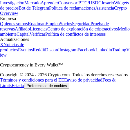
Investigación
Mercado
Aprender
Conversor BTC/USD
Glosario
Widgets
de precios
Bot de Telegram
Política de reclamaciones
Asistencia
Crypto
Overview
Empresa
Quiénes somos
Roadmap
Empleo
Socios
Seguridad
Prueba de
reservas
Afiliado
Licencias
Centro de exploración de criptoactivos
Medio
ambiente
Capital
Verificar
Política de conflictos de intereses
Actualizaciones
X
Noticias de
productos
Eventos
Reddit
Discord
Instagram
Facebook
Linkedin
TradingV
iew
Cryptocurrency in Every Wallet™
Copyright © 2024 - 2026 Crypto.com. Todos los derechos reservados.
Términos y condiciones para el EEE
aviso de privacidad
Fees &
Limits
Estado
Preferencias de cookies