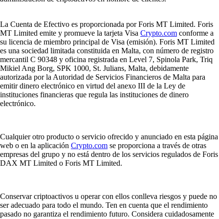
La Cuenta de Efectivo es proporcionada por Foris MT Limited. Foris
MT Limited emite y promueve la tarjeta Visa
Crypto.com
conforme a
su licencia de miembro principal de Visa (emisión). Foris MT Limited
es una sociedad limitada constituida en Malta, con número de registro
mercantil C 90348 y oficina registrada en Level 7, Spinola Park, Triq
Mikiel Ang Borg, SPK 1000, St. Julians, Malta, debidamente
autorizada por la Autoridad de Servicios Financieros de Malta para
emitir dinero electrónico en virtud del anexo III de la Ley de
instituciones financieras que regula las instituciones de dinero
electrónico.
Cualquier otro producto o servicio ofrecido y anunciado en esta página
web o en la aplicación
Crypto.com
se proporciona a través de otras
empresas del grupo y no está dentro de los servicios regulados de Foris
DAX MT Limited o Foris MT Limited.
Conservar criptoactivos u operar con ellos conlleva riesgos y puede no
ser adecuado para todo el mundo. Ten en cuenta que el rendimiento
pasado no garantiza el rendimiento futuro. Considera cuidadosamente