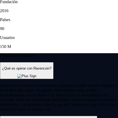
Fundación
2016
Países
90
Usuarios
150 M
Preguntas frecuentes
¿Qué es operar con Ravencoin?
Operar con Ravencoin consiste en comprar y vender activos digitales
en el mercado cripto. Se pueden intercambiar euros u otras
criptomonedas con el objetivo de aprovechar los movimientos del
mercado. Para una experiencia más fluida, muchos usuarios recurren a
plataformas consolidadas como la app de Crypto.com, que ofrece alta
liquidez y datos en tiempo real.