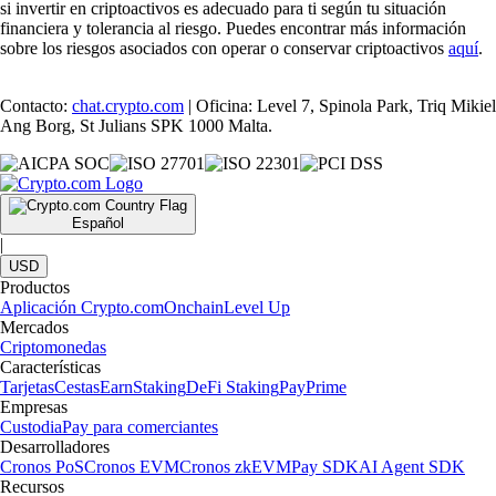
si invertir en criptoactivos es adecuado para ti según tu situación
financiera y tolerancia al riesgo. Puedes encontrar más información
sobre los riesgos asociados con operar o conservar criptoactivos
aquí
.
Contacto:
chat.crypto.com
| Oficina: Level 7, Spinola Park, Triq Mikiel
Ang Borg, St Julians SPK 1000 Malta.
Español
|
USD
Productos
Aplicación Crypto.com
Onchain
Level Up
Mercados
Criptomonedas
Características
Tarjetas
Cestas
Earn
Staking
DeFi Staking
Pay
Prime
Empresas
Custodia
Pay para comerciantes
Desarrolladores
Cronos PoS
Cronos EVM
Cronos zkEVM
Pay SDK
AI Agent SDK
Recursos