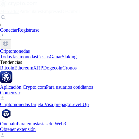
Mercados
Particulares
Empresas
Descubrir
/
Conectar
Registrarse
Criptomonedas
Todas las monedas
Cestas
Ganar
Staking
Tendencias
Bitcoin
Ethereum
XRP
Dogecoin
Cronos
Aplicación Crypto.com
Para usuarios cotidianos
Comenzar
Criptomonedas
Tarjeta Visa prepago
Level Up
Onchain
Para entusiastas de Web3
Obtener extensión