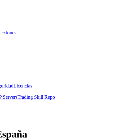
icciones
guridad
Licencias
 Servers
Trading Skill Repo
España