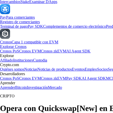
Intercambios
Stake
Examinar DApps
Pay
Para comerciantes
Registro de comerciantes
Terminal de pago
Pay SDK
Complementos de comercio electrónico
Pred
Cronos
Capa 1 compatible con EVM
Explorar Cronos
Cronos PoS
Cronos EVM
Cronos zkEVM
AI Agent SDK
Explorar
Afiliado
Instituciones
Custodia
Crypto.com
Quiénes somos
Noticias
Noticias de productos
Eventos
Empleo
Socios
Se
Desarrolladores
Cronos PoS
Cronos EVM
Cronos zkEVM
Pay SDK
AI Agent SDK
MCP
Aprender
Aprender
Bitcoin
Investigación
Mercado
CRIPTO
Opera con Quickswap[New] en 