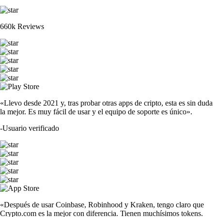
660k Reviews
«Llevo desde 2021 y, tras probar otras apps de cripto, esta es sin duda
la mejor. Es muy fácil de usar y el equipo de soporte es único».
-
Usuario verificado
«Después de usar Coinbase, Robinhood y Kraken, tengo claro que
Crypto.com es la mejor con diferencia. Tienen muchísimos tokens.