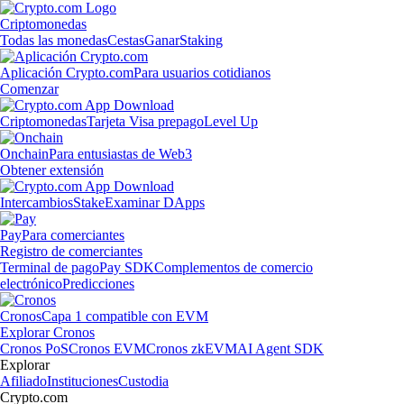
Criptomonedas
Todas las monedas
Cestas
Ganar
Staking
Aplicación Crypto.com
Para usuarios cotidianos
Comenzar
Criptomonedas
Tarjeta Visa prepago
Level Up
Onchain
Para entusiastas de Web3
Obtener extensión
Intercambios
Stake
Examinar DApps
Pay
Para comerciantes
Registro de comerciantes
Terminal de pago
Pay SDK
Complementos de comercio
electrónico
Predicciones
Cronos
Capa 1 compatible con EVM
Explorar Cronos
Cronos PoS
Cronos EVM
Cronos zkEVM
AI Agent SDK
Explorar
Afiliado
Instituciones
Custodia
Crypto.com