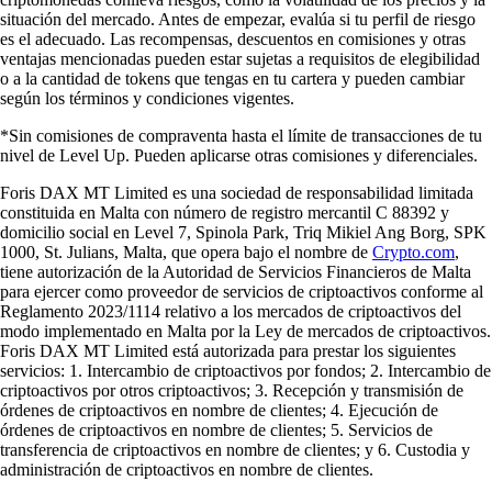
situación del mercado. Antes de empezar, evalúa si tu perfil de riesgo
es el adecuado. Las recompensas, descuentos en comisiones y otras
ventajas mencionadas pueden estar sujetas a requisitos de elegibilidad
o a la cantidad de tokens que tengas en tu cartera y pueden cambiar
según los términos y condiciones vigentes.
*Sin comisiones de compraventa hasta el límite de transacciones de tu
nivel de Level Up. Pueden aplicarse otras comisiones y diferenciales.
Foris DAX MT Limited es una sociedad de responsabilidad limitada
constituida en Malta con número de registro mercantil C 88392 y
domicilio social en Level 7, Spinola Park, Triq Mikiel Ang Borg, SPK
1000, St. Julians, Malta, que opera bajo el nombre de
Crypto.com
,
tiene autorización de la Autoridad de Servicios Financieros de Malta
para ejercer como proveedor de servicios de criptoactivos conforme al
Reglamento 2023/1114 relativo a los mercados de criptoactivos del
modo implementado en Malta por la Ley de mercados de criptoactivos.
Foris DAX MT Limited está autorizada para prestar los siguientes
servicios: 1. Intercambio de criptoactivos por fondos; 2. Intercambio de
criptoactivos por otros criptoactivos; 3. Recepción y transmisión de
órdenes de criptoactivos en nombre de clientes; 4. Ejecución de
órdenes de criptoactivos en nombre de clientes; 5. Servicios de
transferencia de criptoactivos en nombre de clientes; y 6. Custodia y
administración de criptoactivos en nombre de clientes.