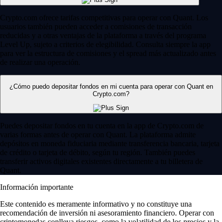
Crypto.com ofrece tarifas competitivas para operar con Quant. Los
usuarios también pueden acceder a comisiones de transacción
reducidas y a otras ventajas de la plataforma a través del programa
Level Up, sujeto a criterios de elegibilidad. Consulta siempre la app
para ver la estructura de comisiones y el spread más actualizado antes
de realizar una operación.
¿Cómo puedo depositar fondos en mi cuenta para operar con Quant en
Crypto.com?
Puedes depositar fondos en tu cuenta en la app de Crypto.com de
varias formas antes de operar con Quant. La plataforma admite
depósitos en moneda fiduciaria mediante transferencia bancaria, tarjeta
de crédito o tarjeta de débito, según tu región. También puedes
transferir activos digitales existentes directamente a tu billetera de
Quant.
Información importante
Este contenido es meramente informativo y no constituye una
recomendación de inversión ni asesoramiento financiero. Operar con
criptomonedas conlleva riesgos, como la volatilidad de los precios y la