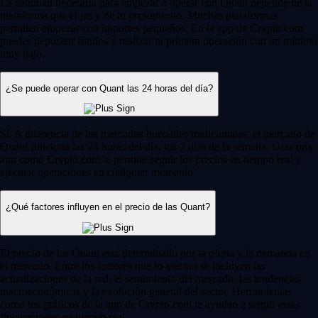
La cantidad necesaria para empezar a operar con Quant depende de la
plataforma que elijas y de tu presupuesto. Muchas plataformas
permiten empezar con importes pequeños. En la app de Crypto.com
puedes depositar fondos y realizar tu primera operación con un mínimo
muy bajo.
¿Se puede operar con Quant las 24 horas del día?
Sí. A diferencia de los mercados bursátiles tradicionales, el mercado de
Quant funciona las 24 horas del día, los 7 días de la semana. Usar una
app como Crypto.com te permite seguir los precios en tiempo real y
ejecutar operaciones en cualquier momento.
¿Qué factores influyen en el precio de las Quant?
El precio de las Quant está determinado por la oferta y la demanda en
el mercado. Entre los factores que lo afectan se incluyen las
actualizaciones de la red, el sentimiento del mercado, las tendencias
macroeconómicas y la evolución general del sector. Herramientas
como los gráficos de la app de Crypto.com te ayudan a seguir estas
fluctuaciones en tiempo real.