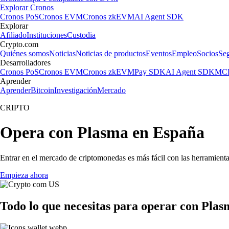
Explorar Cronos
Cronos PoS
Cronos EVM
Cronos zkEVM
AI Agent SDK
Explorar
Afiliado
Instituciones
Custodia
Crypto.com
Quiénes somos
Noticias
Noticias de productos
Eventos
Empleo
Socios
Se
Desarrolladores
Cronos PoS
Cronos EVM
Cronos zkEVM
Pay SDK
AI Agent SDK
MCP
Aprender
Aprender
Bitcoin
Investigación
Mercado
CRIPTO
Opera con Plasma en España
Entrar en el mercado de criptomonedas es más fácil con las herramien
Empieza ahora
Todo lo que necesitas para operar con Plas