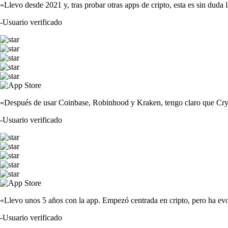
«Llevo desde 2021 y, tras probar otras apps de cripto, esta es sin duda 
-
Usuario verificado
«Después de usar Coinbase, Robinhood y Kraken, tengo claro que Crypto
-
Usuario verificado
«Llevo unos 5 años con la app. Empezó centrada en cripto, pero ha evo
-
Usuario verificado