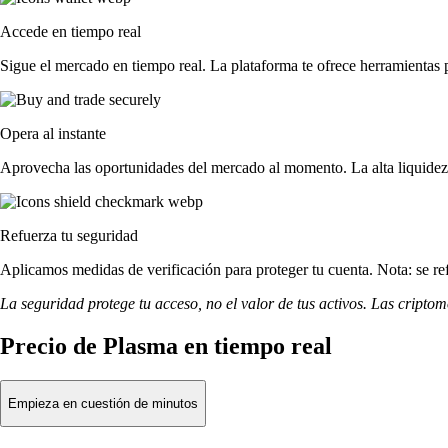
Accede en tiempo real
Sigue el mercado en tiempo real. La plataforma te ofrece herramientas
Opera al instante
Aprovecha las oportunidades del mercado al momento. La alta liquidez 
Refuerza tu seguridad
Aplicamos medidas de verificación para proteger tu cuenta. Nota: se refi
La seguridad protege tu acceso, no el valor de tus activos. Las cripto
Precio de Plasma en tiempo real
Empieza en cuestión de minutos