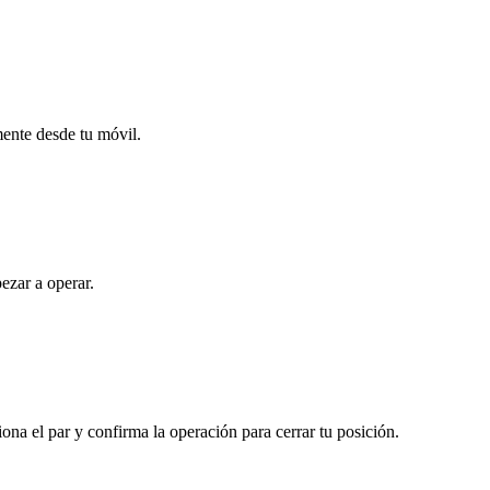
mente desde tu móvil.
ezar a operar.
iona el par y confirma la operación para cerrar tu posición.