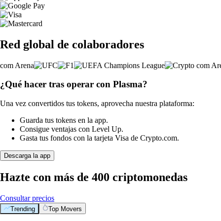
Red global de colaboradores
¿Qué hacer tras operar con Plasma?
Una vez convertidos tus tokens, aprovecha nuestra plataforma:
Guarda tus tokens en la app.
Consigue ventajas con Level Up.
Gasta tus fondos con la tarjeta Visa de Crypto.com.
Descarga la app
Hazte con más de 400 criptomonedas
Consultar precios
Trending
Top Movers