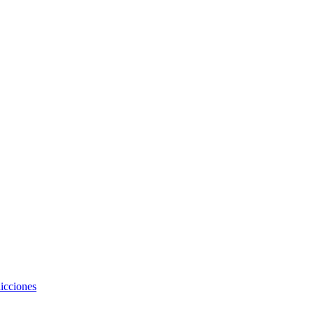
icciones