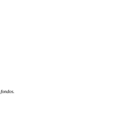
 fondos.