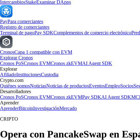
Intercambios
Stake
Examinar DApps
Pay
Para comerciantes
Registro de comerciantes
Terminal de pago
Pay SDK
Complementos de comercio electrónico
Pred
Cronos
Capa 1 compatible con EVM
Explorar Cronos
Cronos PoS
Cronos EVM
Cronos zkEVM
AI Agent SDK
Explorar
Afiliado
Instituciones
Custodia
Crypto.com
Quiénes somos
Noticias
Noticias de productos
Eventos
Empleo
Socios
Se
Desarrolladores
Cronos PoS
Cronos EVM
Cronos zkEVM
Pay SDK
AI Agent SDK
MCP
Aprender
Aprender
Bitcoin
Investigación
Mercado
CRIPTO
Opera con PancakeSwap en Esp