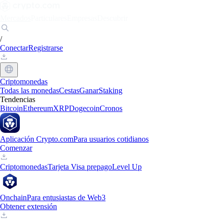
Mercados
Particulares
Empresas
Descubrir
/
Conectar
Registrarse
Criptomonedas
Todas las monedas
Cestas
Ganar
Staking
Tendencias
Bitcoin
Ethereum
XRP
Dogecoin
Cronos
Aplicación Crypto.com
Para usuarios cotidianos
Comenzar
Criptomonedas
Tarjeta Visa prepago
Level Up
Onchain
Para entusiastas de Web3
Obtener extensión