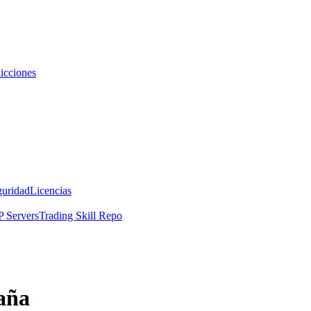
icciones
guridad
Licencias
 Servers
Trading Skill Repo
aña