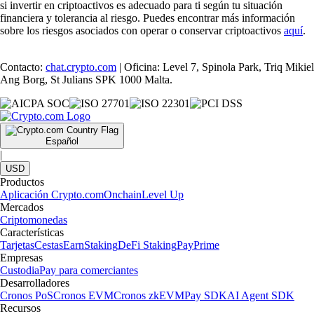
si invertir en criptoactivos es adecuado para ti según tu situación
financiera y tolerancia al riesgo. Puedes encontrar más información
sobre los riesgos asociados con operar o conservar criptoactivos
aquí
.
Contacto:
chat.crypto.com
| Oficina: Level 7, Spinola Park, Triq Mikiel
Ang Borg, St Julians SPK 1000 Malta.
Español
|
USD
Productos
Aplicación Crypto.com
Onchain
Level Up
Mercados
Criptomonedas
Características
Tarjetas
Cestas
Earn
Staking
DeFi Staking
Pay
Prime
Empresas
Custodia
Pay para comerciantes
Desarrolladores
Cronos PoS
Cronos EVM
Cronos zkEVM
Pay SDK
AI Agent SDK
Recursos