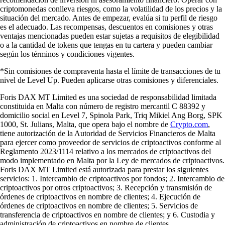
criptomonedas conlleva riesgos, como la volatilidad de los precios y la
situación del mercado. Antes de empezar, evalúa si tu perfil de riesgo
es el adecuado. Las recompensas, descuentos en comisiones y otras
ventajas mencionadas pueden estar sujetas a requisitos de elegibilidad
o a la cantidad de tokens que tengas en tu cartera y pueden cambiar
según los términos y condiciones vigentes.
*Sin comisiones de compraventa hasta el límite de transacciones de tu
nivel de Level Up. Pueden aplicarse otras comisiones y diferenciales.
Foris DAX MT Limited es una sociedad de responsabilidad limitada
constituida en Malta con número de registro mercantil C 88392 y
domicilio social en Level 7, Spinola Park, Triq Mikiel Ang Borg, SPK
1000, St. Julians, Malta, que opera bajo el nombre de
Crypto.com
,
tiene autorización de la Autoridad de Servicios Financieros de Malta
para ejercer como proveedor de servicios de criptoactivos conforme al
Reglamento 2023/1114 relativo a los mercados de criptoactivos del
modo implementado en Malta por la Ley de mercados de criptoactivos.
Foris DAX MT Limited está autorizada para prestar los siguientes
servicios: 1. Intercambio de criptoactivos por fondos; 2. Intercambio de
criptoactivos por otros criptoactivos; 3. Recepción y transmisión de
órdenes de criptoactivos en nombre de clientes; 4. Ejecución de
órdenes de criptoactivos en nombre de clientes; 5. Servicios de
transferencia de criptoactivos en nombre de clientes; y 6. Custodia y
administración de criptoactivos en nombre de clientes.