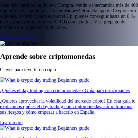
Saca más partido a tu dinero. Compra, vende o intercambia más de 400
criptomonedas populares sin comisiones* desde la app de Crypto.com.
Además, al formar parte de Level Up, puedes conseguir hasta un 6 %
de recompensas en Cronos (CRO) con la tarjeta Visa prepago de
Crypto.com. Sujeto a condiciones.
Únete a Level Up
Aprende sobre criptomonedas
Claves para invertir en cripto
¿Qué es el day trading con criptomonedas? Guía para principiantes
¿Quieres aprovechar la volatilidad del mercado cripto? En esta guía te
explicamos qué es el day trading con criptomonedas, cómo funciona,
sus riesgos y cómo empezar a hacerlo en España.
Learn more