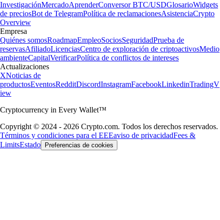
Investigación
Mercado
Aprender
Conversor BTC/USD
Glosario
Widgets
de precios
Bot de Telegram
Política de reclamaciones
Asistencia
Crypto
Overview
Empresa
Quiénes somos
Roadmap
Empleo
Socios
Seguridad
Prueba de
reservas
Afiliado
Licencias
Centro de exploración de criptoactivos
Medio
ambiente
Capital
Verificar
Política de conflictos de intereses
Actualizaciones
X
Noticias de
productos
Eventos
Reddit
Discord
Instagram
Facebook
Linkedin
TradingV
iew
Cryptocurrency in Every Wallet™
Copyright © 2024 - 2026 Crypto.com. Todos los derechos reservados.
Términos y condiciones para el EEE
aviso de privacidad
Fees &
Limits
Estado
Preferencias de cookies