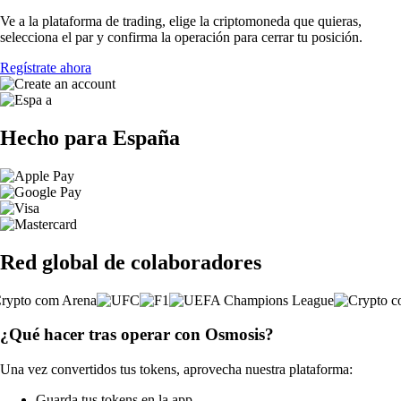
Ve a la plataforma de trading, elige la criptomoneda que quieras,
selecciona el par y confirma la operación para cerrar tu posición.
Regístrate ahora
Hecho para España
Red global de colaboradores
¿Qué hacer tras operar con Osmosis?
Una vez convertidos tus tokens, aprovecha nuestra plataforma:
Guarda tus tokens en la app.