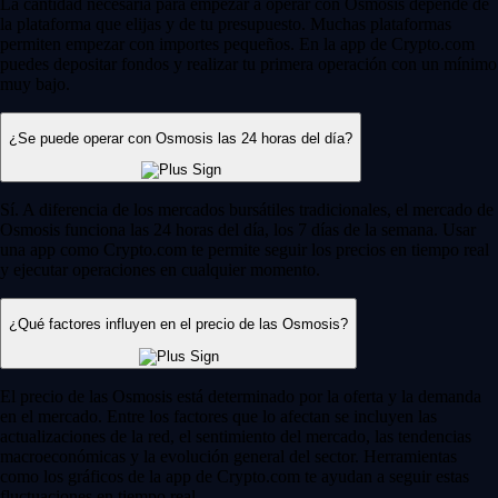
La cantidad necesaria para empezar a operar con Osmosis depende de
la plataforma que elijas y de tu presupuesto. Muchas plataformas
permiten empezar con importes pequeños. En la app de Crypto.com
puedes depositar fondos y realizar tu primera operación con un mínimo
muy bajo.
¿Se puede operar con Osmosis las 24 horas del día?
Sí. A diferencia de los mercados bursátiles tradicionales, el mercado de
Osmosis funciona las 24 horas del día, los 7 días de la semana. Usar
una app como Crypto.com te permite seguir los precios en tiempo real
y ejecutar operaciones en cualquier momento.
¿Qué factores influyen en el precio de las Osmosis?
El precio de las Osmosis está determinado por la oferta y la demanda
en el mercado. Entre los factores que lo afectan se incluyen las
actualizaciones de la red, el sentimiento del mercado, las tendencias
macroeconómicas y la evolución general del sector. Herramientas
como los gráficos de la app de Crypto.com te ayudan a seguir estas
fluctuaciones en tiempo real.