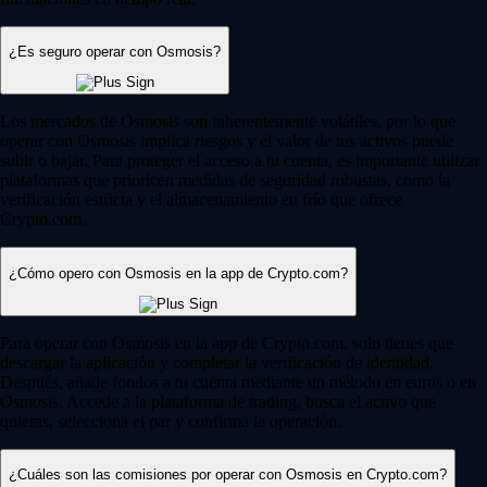
¿Es seguro operar con Osmosis?
Los mercados de Osmosis son inherentemente volátiles, por lo que
operar con Osmosis implica riesgos y el valor de tus activos puede
subir o bajar. Para proteger el acceso a tu cuenta, es importante utilizar
plataformas que prioricen medidas de seguridad robustas, como la
verificación estricta y el almacenamiento en frío que ofrece
Crypto.com.
¿Cómo opero con Osmosis en la app de Crypto.com?
Para operar con Osmosis en la app de Crypto.com, solo tienes que
descargar la aplicación y completar la verificación de identidad.
Después, añade fondos a tu cuenta mediante un método en euros o en
Osmosis. Accede a la plataforma de trading, busca el activo que
quieras, selecciona el par y confirma la operación.
¿Cuáles son las comisiones por operar con Osmosis en Crypto.com?