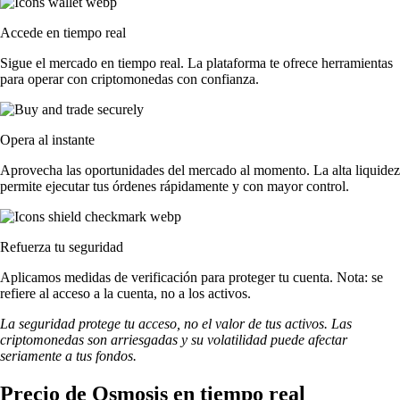
Accede en tiempo real
Sigue el mercado en tiempo real. La plataforma te ofrece herramientas
para operar con criptomonedas con confianza.
Opera al instante
Aprovecha las oportunidades del mercado al momento. La alta liquidez
permite ejecutar tus órdenes rápidamente y con mayor control.
Refuerza tu seguridad
Aplicamos medidas de verificación para proteger tu cuenta. Nota: se
refiere al acceso a la cuenta, no a los activos.
La seguridad protege tu acceso, no el valor de tus activos. Las
criptomonedas son arriesgadas y su volatilidad puede afectar
seriamente a tus fondos.
Precio de Osmosis en tiempo real