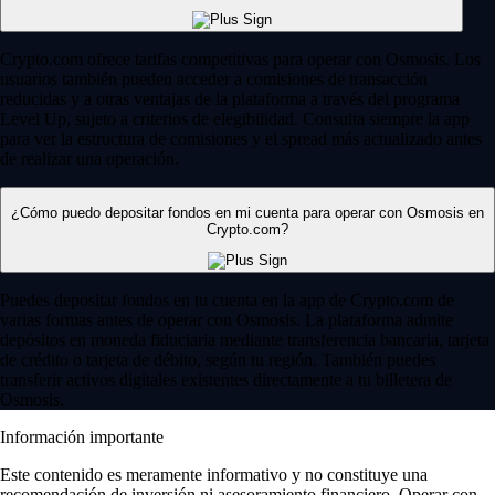
Crypto.com ofrece tarifas competitivas para operar con Osmosis. Los
usuarios también pueden acceder a comisiones de transacción
reducidas y a otras ventajas de la plataforma a través del programa
Level Up, sujeto a criterios de elegibilidad. Consulta siempre la app
para ver la estructura de comisiones y el spread más actualizado antes
de realizar una operación.
¿Cómo puedo depositar fondos en mi cuenta para operar con Osmosis en
Crypto.com?
Puedes depositar fondos en tu cuenta en la app de Crypto.com de
varias formas antes de operar con Osmosis. La plataforma admite
depósitos en moneda fiduciaria mediante transferencia bancaria, tarjeta
de crédito o tarjeta de débito, según tu región. También puedes
transferir activos digitales existentes directamente a tu billetera de
Osmosis.
Información importante
Este contenido es meramente informativo y no constituye una
recomendación de inversión ni asesoramiento financiero. Operar con