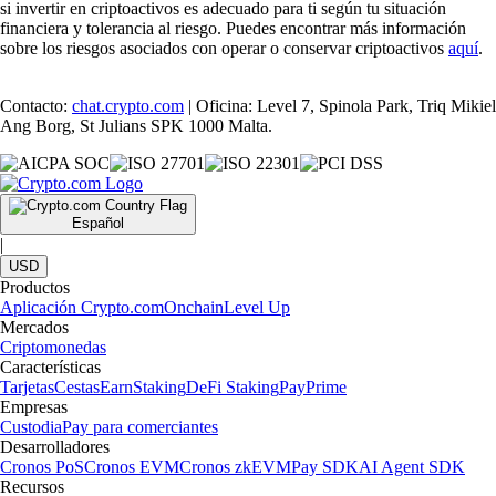
si invertir en criptoactivos es adecuado para ti según tu situación
financiera y tolerancia al riesgo. Puedes encontrar más información
sobre los riesgos asociados con operar o conservar criptoactivos
aquí
.
Contacto:
chat.crypto.com
| Oficina: Level 7, Spinola Park, Triq Mikiel
Ang Borg, St Julians SPK 1000 Malta.
Español
|
USD
Productos
Aplicación Crypto.com
Onchain
Level Up
Mercados
Criptomonedas
Características
Tarjetas
Cestas
Earn
Staking
DeFi Staking
Pay
Prime
Empresas
Custodia
Pay para comerciantes
Desarrolladores
Cronos PoS
Cronos EVM
Cronos zkEVM
Pay SDK
AI Agent SDK
Recursos