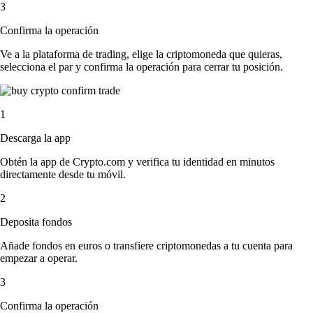
3
Confirma la operación
Ve a la plataforma de trading, elige la criptomoneda que quieras,
selecciona el par y confirma la operación para cerrar tu posición.
1
Descarga la app
Obtén la app de Crypto.com y verifica tu identidad en minutos
directamente desde tu móvil.
2
Deposita fondos
Añade fondos en euros o transfiere criptomonedas a tu cuenta para
empezar a operar.
3
Confirma la operación