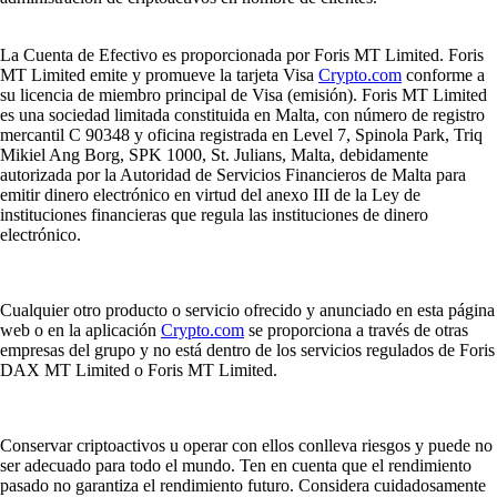
La Cuenta de Efectivo es proporcionada por Foris MT Limited. Foris
MT Limited emite y promueve la tarjeta Visa
Crypto.com
conforme a
su licencia de miembro principal de Visa (emisión). Foris MT Limited
es una sociedad limitada constituida en Malta, con número de registro
mercantil C 90348 y oficina registrada en Level 7, Spinola Park, Triq
Mikiel Ang Borg, SPK 1000, St. Julians, Malta, debidamente
autorizada por la Autoridad de Servicios Financieros de Malta para
emitir dinero electrónico en virtud del anexo III de la Ley de
instituciones financieras que regula las instituciones de dinero
electrónico.
Cualquier otro producto o servicio ofrecido y anunciado en esta página
web o en la aplicación
Crypto.com
se proporciona a través de otras
empresas del grupo y no está dentro de los servicios regulados de Foris
DAX MT Limited o Foris MT Limited.
Conservar criptoactivos u operar con ellos conlleva riesgos y puede no
ser adecuado para todo el mundo. Ten en cuenta que el rendimiento
pasado no garantiza el rendimiento futuro. Considera cuidadosamente