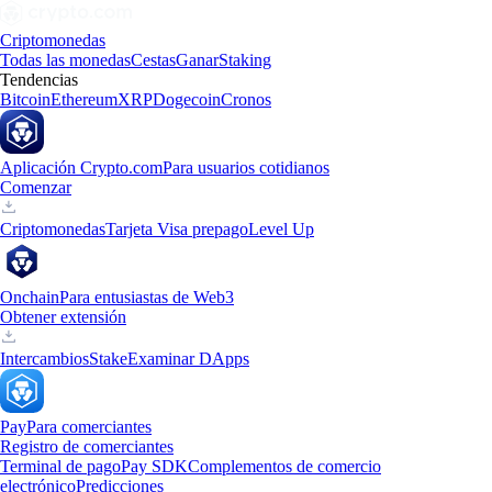
Criptomonedas
Todas las monedas
Cestas
Ganar
Staking
Tendencias
Bitcoin
Ethereum
XRP
Dogecoin
Cronos
Aplicación Crypto.com
Para usuarios cotidianos
Comenzar
Criptomonedas
Tarjeta Visa prepago
Level Up
Onchain
Para entusiastas de Web3
Obtener extensión
Intercambios
Stake
Examinar DApps
Pay
Para comerciantes
Registro de comerciantes
Terminal de pago
Pay SDK
Complementos de comercio
electrónico
Predicciones