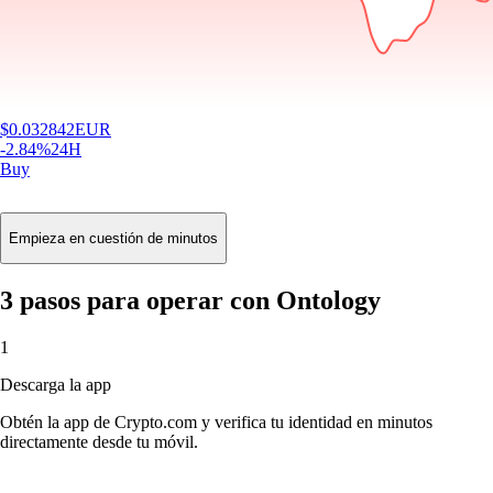
$
0.032842
EUR
-2.84
%
24H
Buy
Empieza en cuestión de minutos
3 pasos para operar con Ontology
1
Descarga la app
Obtén la app de Crypto.com y verifica tu identidad en minutos
directamente desde tu móvil.