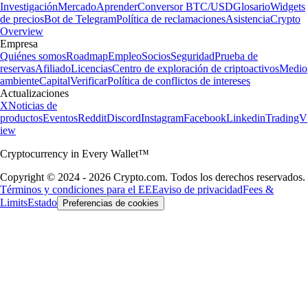
Investigación
Mercado
Aprender
Conversor BTC/USD
Glosario
Widgets
de precios
Bot de Telegram
Política de reclamaciones
Asistencia
Crypto
Overview
Empresa
Quiénes somos
Roadmap
Empleo
Socios
Seguridad
Prueba de
reservas
Afiliado
Licencias
Centro de exploración de criptoactivos
Medio
ambiente
Capital
Verificar
Política de conflictos de intereses
Actualizaciones
X
Noticias de
productos
Eventos
Reddit
Discord
Instagram
Facebook
Linkedin
TradingV
iew
Cryptocurrency in Every Wallet™
Copyright © 2024 - 2026 Crypto.com. Todos los derechos reservados.
Términos y condiciones para el EEE
aviso de privacidad
Fees &
Limits
Estado
Preferencias de cookies