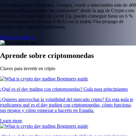
Saca más partido a tu dinero. Compra, vende o intercambia más de 400
criptomonedas populares sin comisiones* desde la app de Crypto.com.
Además, al formar parte de Level Up, puedes conseguir hasta un 6 %
de recompensas en Cronos (CRO) con la tarjeta Visa prepago de
Crypto.com. Sujeto a condiciones.
Únete a Level Up
Aprende sobre criptomonedas
Claves para invertir en cripto
¿Qué es el day trading con criptomonedas? Guía para principiantes
¿Quieres aprovechar la volatilidad del mercado cripto? En esta guía te
explicamos qué es el day trading con criptomonedas, cómo funciona,
sus riesgos y cómo empezar a hacerlo en España.
Learn more