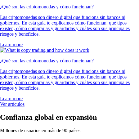
¿Qué son las criptomonedas y cómo funcionan?
Las criptomonedas son dinero digital que funciona sin bancos ni
gobiernos. En esta guía te explicamos cómo funcionan, qué tipos
existen, cómo comprarlas y guardarlas y cuáles son sus principales
riesgos y beneficios.
Learn more
¿Qué son las criptomonedas y cómo funcionan?
Las criptomonedas son dinero digital que funciona sin bancos ni
gobiernos. En esta guía te explicamos cómo funcionan, qué tipos
existen, cómo comprarlas y guardarlas y cuáles son sus principales
riesgos y beneficios.
Learn more
Ver artículos
Confianza global en expansión
Millones de usuarios en más de 90 países