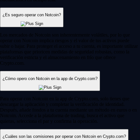
¿Es seguro operar con Notcoin?
Los mercados de Notcoin son inherentemente volátiles, por lo que
operar con Notcoin implica riesgos y el valor de tus activos puede
subir o bajar. Para proteger el acceso a tu cuenta, es importante utilizar
plataformas que prioricen medidas de seguridad robustas, como la
verificación estricta y el almacenamiento en frío que ofrece
Crypto.com.
¿Cómo opero con Notcoin en la app de Crypto.com?
Para operar con Notcoin en la app de Crypto.com, solo tienes que
descargar la aplicación y completar la verificación de identidad.
Después, añade fondos a tu cuenta mediante un método en euros o en
Notcoin. Accede a la plataforma de trading, busca el activo que
quieras, selecciona el par y confirma la operación.
¿Cuáles son las comisiones por operar con Notcoin en Crypto.com?