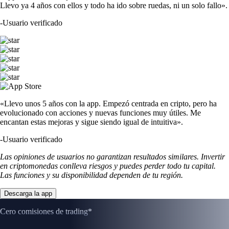
Llevo ya 4 años con ellos y todo ha ido sobre ruedas, ni un solo fallo».
-
Usuario verificado
«Llevo unos 5 años con la app. Empezó centrada en cripto, pero ha
evolucionado con acciones y nuevas funciones muy útiles. Me
encantan estas mejoras y sigue siendo igual de intuitiva».
-
Usuario verificado
Las opiniones de usuarios no garantizan resultados similares. Invertir
en criptomonedas conlleva riesgos y puedes perder todo tu capital.
Las funciones y su disponibilidad dependen de tu región.
Descarga la app
Cero comisiones de trading*