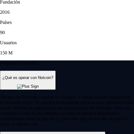
Fundación
2016
Países
90
Usuarios
150 M
Preguntas frecuentes
¿Qué es operar con Notcoin?
Operar con Notcoin consiste en comprar y vender activos digitales en
el mercado cripto. Se pueden intercambiar euros u otras criptomonedas
con el objetivo de aprovechar los movimientos del mercado. Para una
experiencia más fluida, muchos usuarios recurren a plataformas
consolidadas como la app de Crypto.com, que ofrece alta liquidez y
datos en tiempo real.