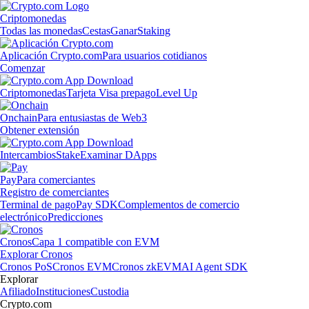
Criptomonedas
Todas las monedas
Cestas
Ganar
Staking
Aplicación Crypto.com
Para usuarios cotidianos
Comenzar
Criptomonedas
Tarjeta Visa prepago
Level Up
Onchain
Para entusiastas de Web3
Obtener extensión
Intercambios
Stake
Examinar DApps
Pay
Para comerciantes
Registro de comerciantes
Terminal de pago
Pay SDK
Complementos de comercio
electrónico
Predicciones
Cronos
Capa 1 compatible con EVM
Explorar Cronos
Cronos PoS
Cronos EVM
Cronos zkEVM
AI Agent SDK
Explorar
Afiliado
Instituciones
Custodia
Crypto.com