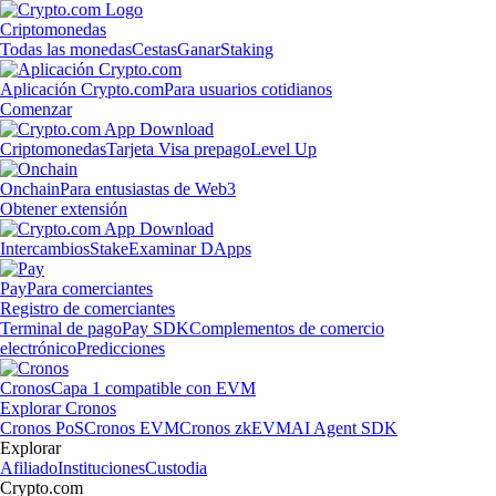
Criptomonedas
Todas las monedas
Cestas
Ganar
Staking
Aplicación Crypto.com
Para usuarios cotidianos
Comenzar
Criptomonedas
Tarjeta Visa prepago
Level Up
Onchain
Para entusiastas de Web3
Obtener extensión
Intercambios
Stake
Examinar DApps
Pay
Para comerciantes
Registro de comerciantes
Terminal de pago
Pay SDK
Complementos de comercio
electrónico
Predicciones
Cronos
Capa 1 compatible con EVM
Explorar Cronos
Cronos PoS
Cronos EVM
Cronos zkEVM
AI Agent SDK
Explorar
Afiliado
Instituciones
Custodia
Crypto.com