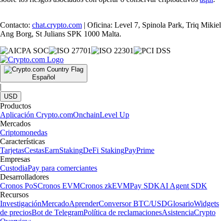
Contacto:
chat.crypto.com
| Oficina: Level 7, Spinola Park, Triq Mikiel
Ang Borg, St Julians SPK 1000 Malta.
Español
|
USD
Productos
Aplicación Crypto.com
Onchain
Level Up
Mercados
Criptomonedas
Características
Tarjetas
Cestas
Earn
Staking
DeFi Staking
Pay
Prime
Empresas
Custodia
Pay para comerciantes
Desarrolladores
Cronos PoS
Cronos EVM
Cronos zkEVM
Pay SDK
AI Agent SDK
Recursos
Investigación
Mercado
Aprender
Conversor BTC/USD
Glosario
Widgets
de precios
Bot de Telegram
Política de reclamaciones
Asistencia
Crypto