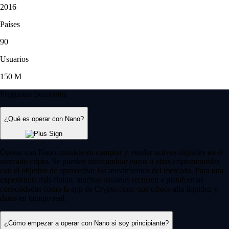
2016
Países
90
Usuarios
150 M
Preguntas frecuentes
¿Qué es operar con Nano?
Operar con Nano consiste en comprar y vender activos digitales en el
mercado cripto. Se pueden intercambiar euros u otras criptomonedas
con el objetivo de aprovechar los movimientos del mercado. Para una
experiencia más fluida, muchos usuarios recurren a plataformas
consolidadas como la app de Crypto.com, que ofrece alta liquidez y
datos en tiempo real.
¿Cómo empezar a operar con Nano si soy principiante?