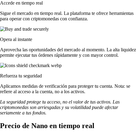
Accede en tiempo real
Sigue el mercado en tiempo real. La plataforma te ofrece herramientas
para operar con criptomonedas con confianza.
Opera al instante
Aprovecha las oportunidades del mercado al momento. La alta liquidez
permite ejecutar tus órdenes rápidamente y con mayor control.
Refuerza tu seguridad
Aplicamos medidas de verificación para proteger tu cuenta. Nota: se
refiere al acceso a la cuenta, no a los activos.
La seguridad protege tu acceso, no el valor de tus activos. Las
criptomonedas son arriesgadas y su volatilidad puede afectar
seriamente a tus fondos.
Precio de Nano en tiempo real