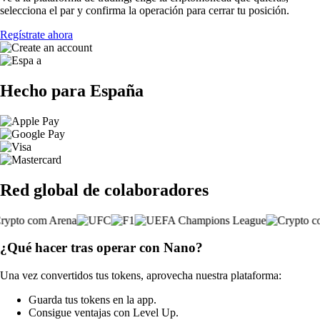
selecciona el par y confirma la operación para cerrar tu posición.
Regístrate ahora
Hecho para España
Red global de colaboradores
¿Qué hacer tras operar con Nano?
Una vez convertidos tus tokens, aprovecha nuestra plataforma:
Guarda tus tokens en la app.
Consigue ventajas con Level Up.