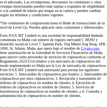
es el adecuado. Las recompensas, descuentos en comisiones y otras
ventajas mencionadas pueden estar sujetas a requisitos de elegibilidad
o a la cantidad de tokens que tengas en tu cartera y pueden cambiar
según los términos y condiciones vigentes.
*Sin comisiones de compraventa hasta el límite de transacciones de tu
nivel de Level Up. Pueden aplicarse otras comisiones y diferenciales.
Foris DAX MT Limited es una sociedad de responsabilidad limitada
constituida en Malta con número de registro mercantil C 88392 y
domicilio social en Level 7, Spinola Park, Triq Mikiel Ang Borg, SPK
1000, St. Julians, Malta, que opera bajo el nombre de
Crypto.com
,
tiene autorización de la Autoridad de Servicios Financieros de Malta
para ejercer como proveedor de servicios de criptoactivos conforme al
Reglamento 2023/1114 relativo a los mercados de criptoactivos del
modo implementado en Malta por la Ley de mercados de criptoactivos.
Foris DAX MT Limited está autorizada para prestar los siguientes
servicios: 1. Intercambio de criptoactivos por fondos; 2. Intercambio de
criptoactivos por otros criptoactivos; 3. Recepción y transmisión de
órdenes de criptoactivos en nombre de clientes; 4. Ejecución de
órdenes de criptoactivos en nombre de clientes; 5. Servicios de
transferencia de criptoactivos en nombre de clientes; y 6. Custodia y
administración de criptoactivos en nombre de clientes.