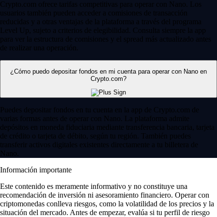
Crypto.com ofrece tarifas competitivas para operar con Nano. Los
usuarios también pueden acceder a comisiones de transacción
reducidas y a otras ventajas de la plataforma a través del programa
Level Up, sujeto a criterios de elegibilidad. Consulta siempre la app
para ver la estructura de comisiones y el spread más actualizado antes
de realizar una operación.
¿Cómo puedo depositar fondos en mi cuenta para operar con Nano en
Crypto.com?
Puedes depositar fondos en tu cuenta en la app de Crypto.com de
varias formas antes de operar con Nano. La plataforma admite
depósitos en moneda fiduciaria mediante transferencia bancaria, tarjeta
de crédito o tarjeta de débito, según tu región. También puedes
transferir activos digitales existentes directamente a tu billetera de
Nano.
Información importante
Este contenido es meramente informativo y no constituye una
recomendación de inversión ni asesoramiento financiero. Operar con
criptomonedas conlleva riesgos, como la volatilidad de los precios y la
situación del mercado. Antes de empezar, evalúa si tu perfil de riesgo