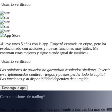
-
Usuario verificado
«Llevo unos 5 años con la app. Empezó centrada en cripto, pero ha
evolucionado con acciones y nuevas funciones muy útiles. Me
encantan estas mejoras y sigue siendo igual de intuitiva».
-
Usuario verificado
Las opiniones de usuarios no garantizan resultados similares. Invertir
en criptomonedas conlleva riesgos y puedes perder todo tu capital.
Las funciones y su disponibilidad dependen de tu región.
Descarga la app
Cero comisiones de trading*
Saca más partido a tu dinero. Compra, vende o intercambia más de 400