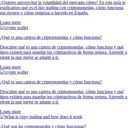
¿Quieres aprovechar la volatilidad del mercado cripto? En esta guía te
explicamos qué es el day trading con criptomonedas, cómo funciona,
sus riesgos y cómo empezar a hacerlo en España.
Learn more
¿Qué es una cartera de criptomonedas y cómo funciona?
Descubre qué es una cartera de criptomonedas, cómo funciona y qué
tipos existen para guardar tus criptoactivos de forma segura. Aprende a
elegir la que mejor se adapte a ti.
Learn more
¿Qué es una cartera de criptomonedas y cómo funciona?
Descubre qué es una cartera de criptomonedas, cómo funciona y qué
tipos existen para guardar tus criptoactivos de forma segura. Aprende a
elegir la que mejor se adapte a ti.
Learn more
¿Qué son las criptomonedas y cómo funcionan?