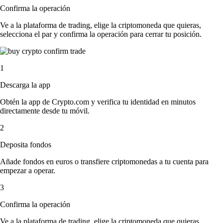
Confirma la operación
Ve a la plataforma de trading, elige la criptomoneda que quieras,
selecciona el par y confirma la operación para cerrar tu posición.
1
Descarga la app
Obtén la app de Crypto.com y verifica tu identidad en minutos
directamente desde tu móvil.
2
Deposita fondos
Añade fondos en euros o transfiere criptomonedas a tu cuenta para
empezar a operar.
3
Confirma la operación
Ve a la plataforma de trading, elige la criptomoneda que quieras,