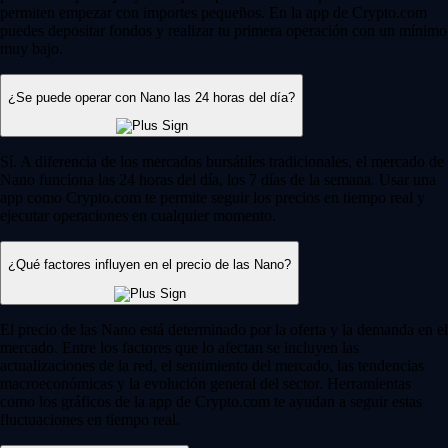
permiten empezar con importes pequeños. En la app de Crypto.com
puedes depositar fondos y realizar tu primera operación con un mínimo
muy bajo.
¿Se puede operar con Nano las 24 horas del día?
Sí. A diferencia de los mercados bursátiles tradicionales, el mercado de
Nano funciona las 24 horas del día, los 7 días de la semana. Usar una
app como Crypto.com te permite seguir los precios en tiempo real y
ejecutar operaciones en cualquier momento.
¿Qué factores influyen en el precio de las Nano?
El precio de las Nano está determinado por la oferta y la demanda en el
mercado. Entre los factores que lo afectan se incluyen las
actualizaciones de la red, el sentimiento del mercado, las tendencias
macroeconómicas y la evolución general del sector. Herramientas
como los gráficos de la app de Crypto.com te ayudan a seguir estas
fluctuaciones en tiempo real.