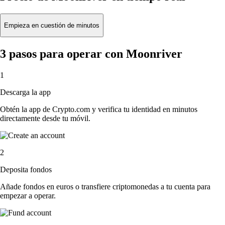
Empieza en cuestión de minutos
3 pasos para operar con Moonriver
1
Descarga la app
Obtén la app de Crypto.com y verifica tu identidad en minutos
directamente desde tu móvil.
2
Deposita fondos
Añade fondos en euros o transfiere criptomonedas a tu cuenta para
empezar a operar.