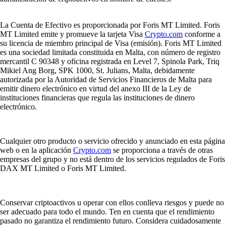
La Cuenta de Efectivo es proporcionada por Foris MT Limited. Foris
MT Limited emite y promueve la tarjeta Visa
Crypto.com
conforme a
su licencia de miembro principal de Visa (emisión). Foris MT Limited
es una sociedad limitada constituida en Malta, con número de registro
mercantil C 90348 y oficina registrada en Level 7, Spinola Park, Triq
Mikiel Ang Borg, SPK 1000, St. Julians, Malta, debidamente
autorizada por la Autoridad de Servicios Financieros de Malta para
emitir dinero electrónico en virtud del anexo III de la Ley de
instituciones financieras que regula las instituciones de dinero
electrónico.
Cualquier otro producto o servicio ofrecido y anunciado en esta página
web o en la aplicación
Crypto.com
se proporciona a través de otras
empresas del grupo y no está dentro de los servicios regulados de Foris
DAX MT Limited o Foris MT Limited.
Conservar criptoactivos u operar con ellos conlleva riesgos y puede no
ser adecuado para todo el mundo. Ten en cuenta que el rendimiento
pasado no garantiza el rendimiento futuro. Considera cuidadosamente