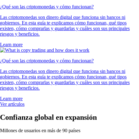
¿Qué son las criptomonedas y cómo funcionan?
Las criptomonedas son dinero digital que funciona sin bancos ni
gobiernos. En esta guía te explicamos cómo funcionan, qué tipos
existen, cómo comprarlas y guardarlas y cuáles son sus principales
riesgos y beneficios.
Learn more
¿Qué son las criptomonedas y cómo funcionan?
Las criptomonedas son dinero digital que funciona sin bancos ni
gobiernos. En esta guía te explicamos cómo funcionan, qué tipos
existen, cómo comprarlas y guardarlas y cuáles son sus principales
riesgos y beneficios.
Learn more
Ver artículos
Confianza global en expansión
Millones de usuarios en más de 90 países