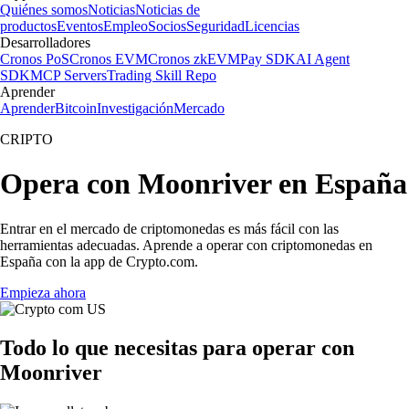
Quiénes somos
Noticias
Noticias de
productos
Eventos
Empleo
Socios
Seguridad
Licencias
Desarrolladores
Cronos PoS
Cronos EVM
Cronos zkEVM
Pay SDK
AI Agent
SDK
MCP Servers
Trading Skill Repo
Aprender
Aprender
Bitcoin
Investigación
Mercado
CRIPTO
Opera con Moonriver en España
Entrar en el mercado de criptomonedas es más fácil con las
herramientas adecuadas. Aprende a operar con criptomonedas en
España con la app de Crypto.com.
Empieza ahora
Todo lo que necesitas para operar con
Moonriver