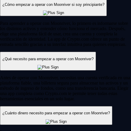
¿Cómo empezar a operar con Moonriver si soy principiante?
Para aprender a operar con Moonriver, lo primero es informarse sobre
los distintos activos y entender cómo funciona el mercado. Después,
elige una plataforma fácil de usar, crea una cuenta y completa la
verificación de identidad. La app de Crypto.com ofrece un punto de
entrada sencillo gracias a su interfaz intuitiva para quienes empiezan.
¿Qué necesito para empezar a operar con Moonriver?
Antes de operar con Moonriver, necesitas una cuenta verificada en una
plataforma fiable, una billetera segura para almacenar tus activos y un
método de ingreso de fondos, como una transferencia bancaria. Elegir
una app completa como Crypto.com te permite tener todas estas
herramientas esenciales en un solo lugar.
¿Cuánto dinero necesito para empezar a operar con Moonriver?