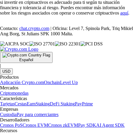
si invertir en criptoactivos es adecuado para ti según tu situación
financiera y tolerancia al riesgo. Puedes encontrar más información
sobre los riesgos asociados con operar o conservar criptoactivos
aquí
.
Contacto:
chat.crypto.com
| Oficina: Level 7, Spinola Park, Triq Mikiel
Ang Borg, St Julians SPK 1000 Malta.
Español
|
USD
Productos
Aplicación Crypto.com
Onchain
Level Up
Mercados
Criptomonedas
Características
Tarjetas
Cestas
Earn
Staking
DeFi Staking
Pay
Prime
Empresas
Custodia
Pay para comerciantes
Desarrolladores
Cronos PoS
Cronos EVM
Cronos zkEVM
Pay SDK
AI Agent SDK
Recursos