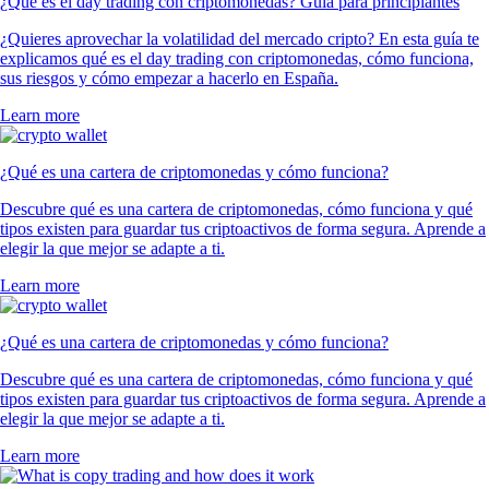
¿Qué es el day trading con criptomonedas? Guía para principiantes
¿Quieres aprovechar la volatilidad del mercado cripto? En esta guía te
explicamos qué es el day trading con criptomonedas, cómo funciona,
sus riesgos y cómo empezar a hacerlo en España.
Learn more
¿Qué es una cartera de criptomonedas y cómo funciona?
Descubre qué es una cartera de criptomonedas, cómo funciona y qué
tipos existen para guardar tus criptoactivos de forma segura. Aprende a
elegir la que mejor se adapte a ti.
Learn more
¿Qué es una cartera de criptomonedas y cómo funciona?
Descubre qué es una cartera de criptomonedas, cómo funciona y qué
tipos existen para guardar tus criptoactivos de forma segura. Aprende a
elegir la que mejor se adapte a ti.
Learn more