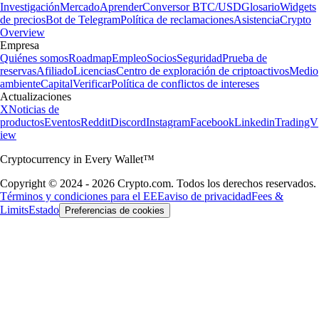
Investigación
Mercado
Aprender
Conversor BTC/USD
Glosario
Widgets
de precios
Bot de Telegram
Política de reclamaciones
Asistencia
Crypto
Overview
Empresa
Quiénes somos
Roadmap
Empleo
Socios
Seguridad
Prueba de
reservas
Afiliado
Licencias
Centro de exploración de criptoactivos
Medio
ambiente
Capital
Verificar
Política de conflictos de intereses
Actualizaciones
X
Noticias de
productos
Eventos
Reddit
Discord
Instagram
Facebook
Linkedin
TradingV
iew
Cryptocurrency in Every Wallet™
Copyright © 2024 - 2026 Crypto.com. Todos los derechos reservados.
Términos y condiciones para el EEE
aviso de privacidad
Fees &
Limits
Estado
Preferencias de cookies