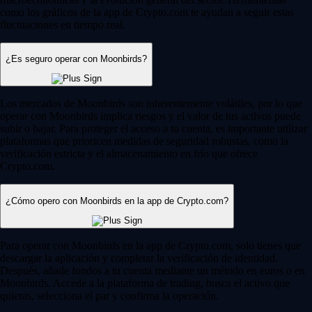
como los gráficos de la app de Crypto.com te ayudan a seguir estas
fluctuaciones en tiempo real.
¿Es seguro operar con Moonbirds?
Los mercados de Moonbirds son inherentemente volátiles, por lo que
operar con Moonbirds implica riesgos y el valor de tus activos puede
subir o bajar. Para proteger el acceso a tu cuenta, es importante utilizar
plataformas que prioricen medidas de seguridad robustas, como la
verificación estricta y el almacenamiento en frío que ofrece
Crypto.com.
¿Cómo opero con Moonbirds en la app de Crypto.com?
Para operar con Moonbirds en la app de Crypto.com, solo tienes que
descargar la aplicación y completar la verificación de identidad.
Después, añade fondos a tu cuenta mediante un método en euros o en
Moonbirds. Accede a la plataforma de trading, busca el activo que
quieras, selecciona el par y confirma la operación.