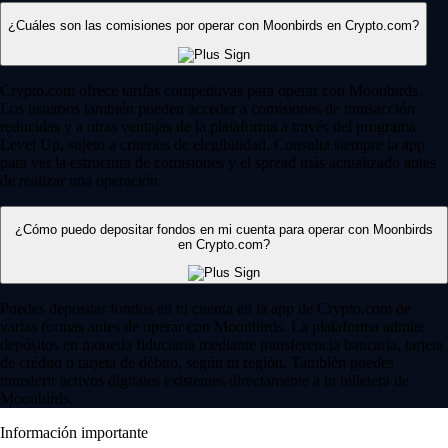
¿Cuáles son las comisiones por operar con Moonbirds en Crypto.com?
Crypto.com ofrece tarifas competitivas para operar con Moonbirds.
Los usuarios también pueden acceder a comisiones de transacción
reducidas y a otras ventajas de la plataforma a través del programa
Level Up, sujeto a criterios de elegibilidad. Consulta siempre la app
para ver la estructura de comisiones y el spread más actualizado antes
de realizar una operación.
¿Cómo puedo depositar fondos en mi cuenta para operar con Moonbirds
en Crypto.com?
Puedes depositar fondos en tu cuenta en la app de Crypto.com de
varias formas antes de operar con Moonbirds. La plataforma admite
depósitos en moneda fiduciaria mediante transferencia bancaria, tarjeta
de crédito o tarjeta de débito, según tu región. También puedes
transferir activos digitales existentes directamente a tu billetera de
Moonbirds.
Información importante