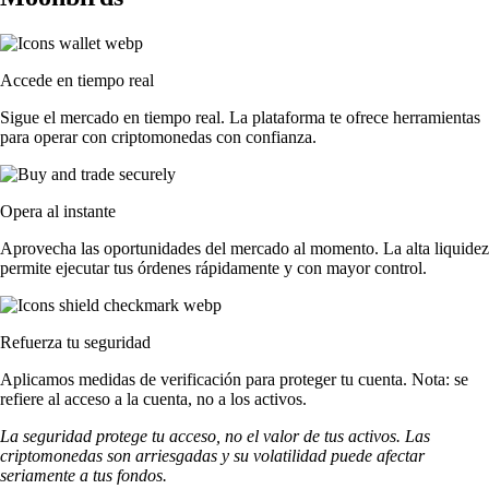
Accede en tiempo real
Sigue el mercado en tiempo real. La plataforma te ofrece herramientas
para operar con criptomonedas con confianza.
Opera al instante
Aprovecha las oportunidades del mercado al momento. La alta liquidez
permite ejecutar tus órdenes rápidamente y con mayor control.
Refuerza tu seguridad
Aplicamos medidas de verificación para proteger tu cuenta. Nota: se
refiere al acceso a la cuenta, no a los activos.
La seguridad protege tu acceso, no el valor de tus activos. Las
criptomonedas son arriesgadas y su volatilidad puede afectar
seriamente a tus fondos.