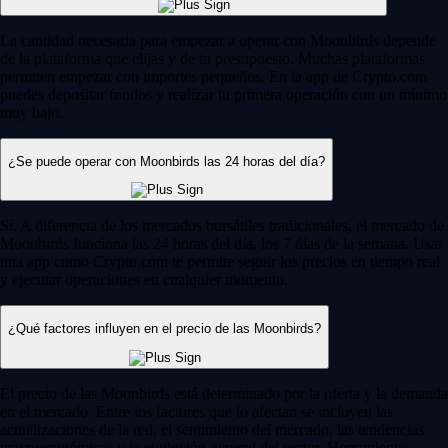
La cantidad necesaria para empezar a operar con Moonbirds depende
de la plataforma que elijas y de tu presupuesto. Muchas plataformas
permiten empezar con importes pequeños. En la app de Crypto.com
puedes depositar fondos y realizar tu primera operación con un mínimo
muy bajo.
¿Se puede operar con Moonbirds las 24 horas del día?
Sí. A diferencia de los mercados bursátiles tradicionales, el mercado de
Moonbirds funciona las 24 horas del día, los 7 días de la semana. Usar
una app como Crypto.com te permite seguir los precios en tiempo real
y ejecutar operaciones en cualquier momento.
¿Qué factores influyen en el precio de las Moonbirds?
El precio de las Moonbirds está determinado por la oferta y la demanda
en el mercado. Entre los factores que lo afectan se incluyen las
actualizaciones de la red, el sentimiento del mercado, las tendencias
macroeconómicas y la evolución general del sector. Herramientas