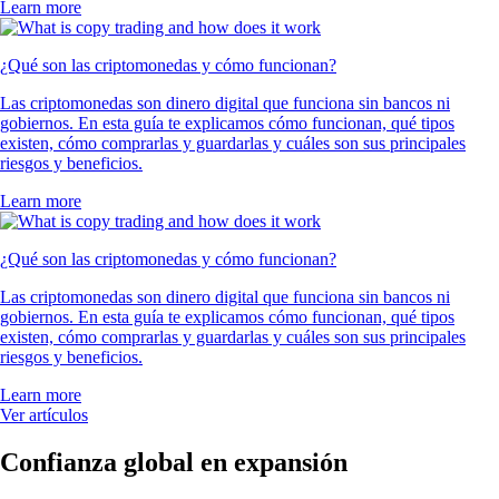
Learn more
¿Qué son las criptomonedas y cómo funcionan?
Las criptomonedas son dinero digital que funciona sin bancos ni
gobiernos. En esta guía te explicamos cómo funcionan, qué tipos
existen, cómo comprarlas y guardarlas y cuáles son sus principales
riesgos y beneficios.
Learn more
¿Qué son las criptomonedas y cómo funcionan?
Las criptomonedas son dinero digital que funciona sin bancos ni
gobiernos. En esta guía te explicamos cómo funcionan, qué tipos
existen, cómo comprarlas y guardarlas y cuáles son sus principales
riesgos y beneficios.
Learn more
Ver artículos
Confianza global en expansión