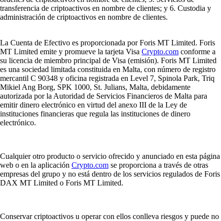
transferencia de criptoactivos en nombre de clientes; y 6. Custodia y
administración de criptoactivos en nombre de clientes.
La Cuenta de Efectivo es proporcionada por Foris MT Limited. Foris
MT Limited emite y promueve la tarjeta Visa
Crypto.com
conforme a
su licencia de miembro principal de Visa (emisión). Foris MT Limited
es una sociedad limitada constituida en Malta, con número de registro
mercantil C 90348 y oficina registrada en Level 7, Spinola Park, Triq
Mikiel Ang Borg, SPK 1000, St. Julians, Malta, debidamente
autorizada por la Autoridad de Servicios Financieros de Malta para
emitir dinero electrónico en virtud del anexo III de la Ley de
instituciones financieras que regula las instituciones de dinero
electrónico.
Cualquier otro producto o servicio ofrecido y anunciado en esta página
web o en la aplicación
Crypto.com
se proporciona a través de otras
empresas del grupo y no está dentro de los servicios regulados de Foris
DAX MT Limited o Foris MT Limited.
Conservar criptoactivos u operar con ellos conlleva riesgos y puede no