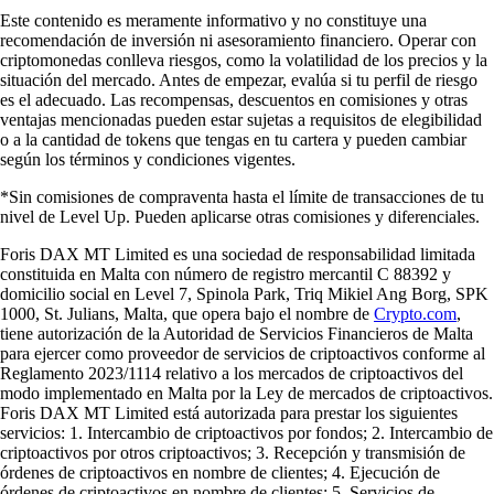
Este contenido es meramente informativo y no constituye una
recomendación de inversión ni asesoramiento financiero. Operar con
criptomonedas conlleva riesgos, como la volatilidad de los precios y la
situación del mercado. Antes de empezar, evalúa si tu perfil de riesgo
es el adecuado. Las recompensas, descuentos en comisiones y otras
ventajas mencionadas pueden estar sujetas a requisitos de elegibilidad
o a la cantidad de tokens que tengas en tu cartera y pueden cambiar
según los términos y condiciones vigentes.
*Sin comisiones de compraventa hasta el límite de transacciones de tu
nivel de Level Up. Pueden aplicarse otras comisiones y diferenciales.
Foris DAX MT Limited es una sociedad de responsabilidad limitada
constituida en Malta con número de registro mercantil C 88392 y
domicilio social en Level 7, Spinola Park, Triq Mikiel Ang Borg, SPK
1000, St. Julians, Malta, que opera bajo el nombre de
Crypto.com
,
tiene autorización de la Autoridad de Servicios Financieros de Malta
para ejercer como proveedor de servicios de criptoactivos conforme al
Reglamento 2023/1114 relativo a los mercados de criptoactivos del
modo implementado en Malta por la Ley de mercados de criptoactivos.
Foris DAX MT Limited está autorizada para prestar los siguientes
servicios: 1. Intercambio de criptoactivos por fondos; 2. Intercambio de
criptoactivos por otros criptoactivos; 3. Recepción y transmisión de
órdenes de criptoactivos en nombre de clientes; 4. Ejecución de
órdenes de criptoactivos en nombre de clientes; 5. Servicios de