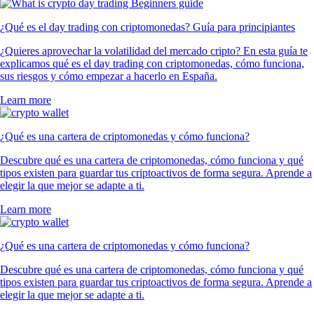
¿Qué es el day trading con criptomonedas? Guía para principiantes
¿Quieres aprovechar la volatilidad del mercado cripto? En esta guía te
explicamos qué es el day trading con criptomonedas, cómo funciona,
sus riesgos y cómo empezar a hacerlo en España.
Learn more
¿Qué es una cartera de criptomonedas y cómo funciona?
Descubre qué es una cartera de criptomonedas, cómo funciona y qué
tipos existen para guardar tus criptoactivos de forma segura. Aprende a
elegir la que mejor se adapte a ti.
Learn more
¿Qué es una cartera de criptomonedas y cómo funciona?
Descubre qué es una cartera de criptomonedas, cómo funciona y qué
tipos existen para guardar tus criptoactivos de forma segura. Aprende a
elegir la que mejor se adapte a ti.