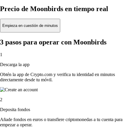
Precio de Moonbirds en tiempo real
Empieza en cuestión de minutos
3 pasos para operar con Moonbirds
1
Descarga la app
Obtén la app de Crypto.com y verifica tu identidad en minutos
directamente desde tu móvil.
2
Deposita fondos
Añade fondos en euros o transfiere criptomonedas a tu cuenta para
empezar a operar.