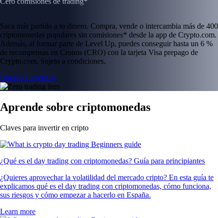
Cero comisiones de trading*
Saca más partido a tu dinero. Compra, vende o intercambia más de 400
criptomonedas populares sin comisiones* desde la app de Crypto.com.
Además, al formar parte de Level Up, puedes conseguir hasta un 6 %
de recompensas en Cronos (CRO) con la tarjeta Visa prepago de
Crypto.com. Sujeto a condiciones.
Únete a Level Up
Aprende sobre criptomonedas
Claves para invertir en cripto
¿Qué es el day trading con criptomonedas? Guía para principiantes
¿Quieres aprovechar la volatilidad del mercado cripto? En esta guía te
explicamos qué es el day trading con criptomonedas, cómo funciona,
sus riesgos y cómo empezar a hacerlo en España.
Learn more