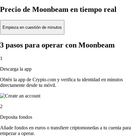
Precio de Moonbeam en tiempo real
Empieza en cuestión de minutos
3 pasos para operar con Moonbeam
1
Descarga la app
Obtén la app de Crypto.com y verifica tu identidad en minutos
directamente desde tu móvil.
2
Deposita fondos
Añade fondos en euros o transfiere criptomonedas a tu cuenta para
empezar a operar.