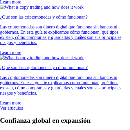
Learn more
¿Qué son las criptomonedas y cómo funcionan?
Las criptomonedas son dinero digital que funciona sin bancos ni
gobiernos. En esta guía te explicamos cómo funcionan, qué tipos
existen, cómo comprarlas y guardarlas y cuáles son sus principales
riesgos y beneficios.
Learn more
¿Qué son las criptomonedas y cómo funcionan?
Las criptomonedas son dinero digital que funciona sin bancos ni
gobiernos. En esta guía te explicamos cómo funcionan, qué tipos
existen, cómo comprarlas y guardarlas y cuáles son sus principales
riesgos y beneficios.
Learn more
Ver artículos
Confianza global en expansión