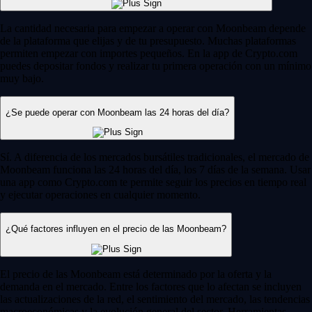
La cantidad necesaria para empezar a operar con Moonbeam depende
de la plataforma que elijas y de tu presupuesto. Muchas plataformas
permiten empezar con importes pequeños. En la app de Crypto.com
puedes depositar fondos y realizar tu primera operación con un mínimo
muy bajo.
¿Se puede operar con Moonbeam las 24 horas del día?
Sí. A diferencia de los mercados bursátiles tradicionales, el mercado de
Moonbeam funciona las 24 horas del día, los 7 días de la semana. Usar
una app como Crypto.com te permite seguir los precios en tiempo real
y ejecutar operaciones en cualquier momento.
¿Qué factores influyen en el precio de las Moonbeam?
El precio de las Moonbeam está determinado por la oferta y la
demanda en el mercado. Entre los factores que lo afectan se incluyen
las actualizaciones de la red, el sentimiento del mercado, las tendencias
macroeconómicas y la evolución general del sector. Herramientas