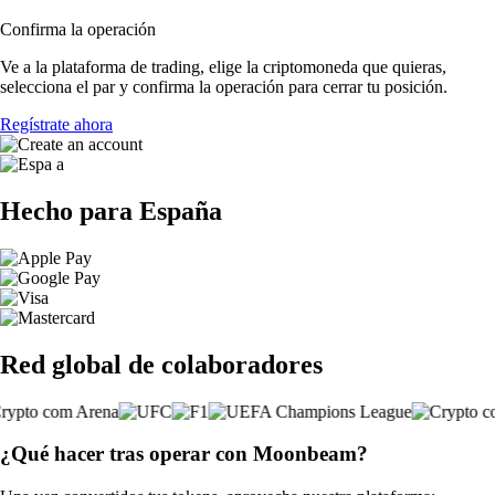
Confirma la operación
Ve a la plataforma de trading, elige la criptomoneda que quieras,
selecciona el par y confirma la operación para cerrar tu posición.
Regístrate ahora
Hecho para España
Red global de colaboradores
¿Qué hacer tras operar con Moonbeam?