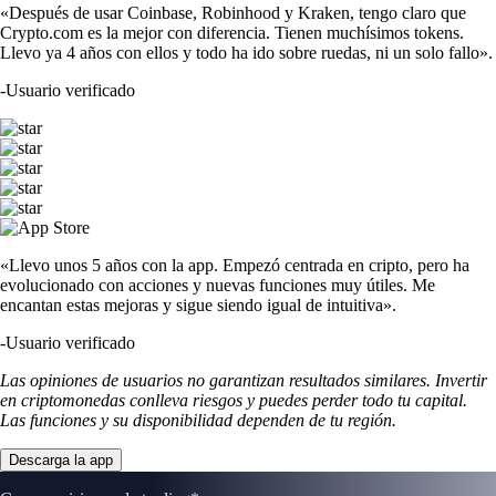
«Después de usar Coinbase, Robinhood y Kraken, tengo claro que
Crypto.com es la mejor con diferencia. Tienen muchísimos tokens.
Llevo ya 4 años con ellos y todo ha ido sobre ruedas, ni un solo fallo».
-
Usuario verificado
«Llevo unos 5 años con la app. Empezó centrada en cripto, pero ha
evolucionado con acciones y nuevas funciones muy útiles. Me
encantan estas mejoras y sigue siendo igual de intuitiva».
-
Usuario verificado
Las opiniones de usuarios no garantizan resultados similares. Invertir
en criptomonedas conlleva riesgos y puedes perder todo tu capital.
Las funciones y su disponibilidad dependen de tu región.
Descarga la app