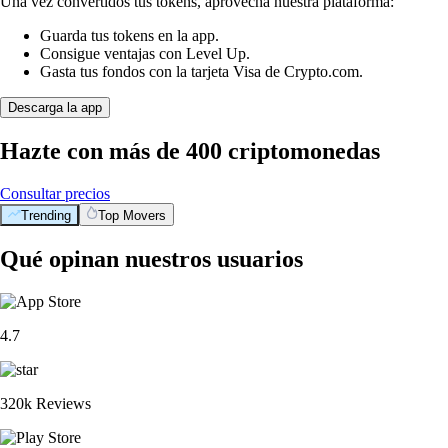
Una vez convertidos tus tokens, aprovecha nuestra plataforma:
Guarda tus tokens en la app.
Consigue ventajas con Level Up.
Gasta tus fondos con la tarjeta Visa de Crypto.com.
Descarga la app
Hazte con más de 400 criptomonedas
Consultar precios
Trending
Top Movers
Qué opinan nuestros usuarios
4.7
320k Reviews