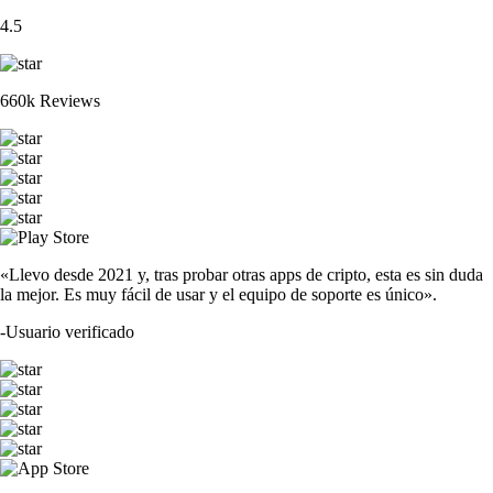
4.5
660k Reviews
«Llevo desde 2021 y, tras probar otras apps de cripto, esta es sin duda
la mejor. Es muy fácil de usar y el equipo de soporte es único».
-
Usuario verificado