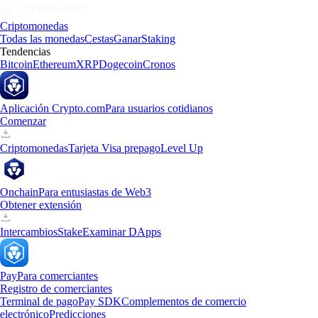
Criptomonedas
Todas las monedas
Cestas
Ganar
Staking
Tendencias
Bitcoin
Ethereum
XRP
Dogecoin
Cronos
Aplicación Crypto.com
Para usuarios cotidianos
Comenzar
Criptomonedas
Tarjeta Visa prepago
Level Up
Onchain
Para entusiastas de Web3
Obtener extensión
Intercambios
Stake
Examinar DApps
Pay
Para comerciantes
Registro de comerciantes
Terminal de pago
Pay SDK
Complementos de comercio
electrónico
Predicciones