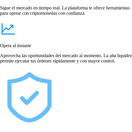
Sigue el mercado en tiempo real. La plataforma te ofrece herramientas
para operar con criptomonedas con confianza.
Opera al instante
Aprovecha las oportunidades del mercado al momento. La alta liquidez
permite ejecutar tus órdenes rápidamente y con mayor control.