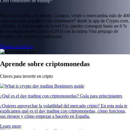
Cero comisiones de trading*
Saca más partido a tu dinero. Compra, vende o intercambia más de 400
criptomonedas populares sin comisiones* desde la app de Crypto.com.
Además, al formar parte de Level Up, puedes conseguir hasta un 6 %
de recompensas en Cronos (CRO) con la tarjeta Visa prepago de
Crypto.com. Sujeto a condiciones.
Únete a Level Up
Aprende sobre criptomonedas
Claves para invertir en cripto
¿Qué es el day trading con criptomonedas? Guía para principiantes
¿Quieres aprovechar la volatilidad del mercado cripto? En esta guía te
explicamos qué es el day trading con criptomonedas, cómo funciona,
sus riesgos y cómo empezar a hacerlo en España.
Learn more