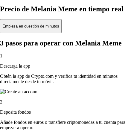
Precio de Melania Meme en tiempo real
Empieza en cuestión de minutos
3 pasos para operar con Melania Meme
1
Descarga la app
Obtén la app de Crypto.com y verifica tu identidad en minutos
directamente desde tu móvil.
2
Deposita fondos
Añade fondos en euros o transfiere criptomonedas a tu cuenta para
empezar a operar.