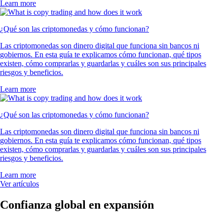
Learn more
¿Qué son las criptomonedas y cómo funcionan?
Las criptomonedas son dinero digital que funciona sin bancos ni
gobiernos. En esta guía te explicamos cómo funcionan, qué tipos
existen, cómo comprarlas y guardarlas y cuáles son sus principales
riesgos y beneficios.
Learn more
¿Qué son las criptomonedas y cómo funcionan?
Las criptomonedas son dinero digital que funciona sin bancos ni
gobiernos. En esta guía te explicamos cómo funcionan, qué tipos
existen, cómo comprarlas y guardarlas y cuáles son sus principales
riesgos y beneficios.
Learn more
Ver artículos
Confianza global en expansión