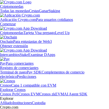
Criptomonedas
Todas las monedas
Cestas
Ganar
Staking
Aplicación Crypto.com
Para usuarios cotidianos
Comenzar
Criptomonedas
Tarjeta Visa prepago
Level Up
Onchain
Para entusiastas de Web3
Obtener extensión
Intercambios
Stake
Examinar DApps
Pay
Para comerciantes
Registro de comerciantes
Terminal de pago
Pay SDK
Complementos de comercio
electrónico
Predicciones
Cronos
Capa 1 compatible con EVM
Explorar Cronos
Cronos PoS
Cronos EVM
Cronos zkEVM
AI Agent SDK
Explorar
Afiliado
Instituciones
Custodia
Crypto.com