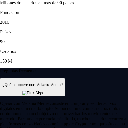
Millones de usuarios en más de 90 países
Fundación
2016
Países
90
Usuarios
150 M
Preguntas frecuentes
¿Qué es operar con Melania Meme?
Operar con Melania Meme consiste en comprar y vender activos
digitales en el mercado cripto. Se pueden intercambiar euros u otras
criptomonedas con el objetivo de aprovechar los movimientos del
mercado. Para una experiencia más fluida, muchos usuarios recurren a
plataformas consolidadas como la app de Crypto.com, que ofrece alta