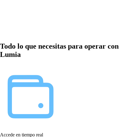
Todo lo que necesitas para operar con
Lumia
Accede en tiempo real