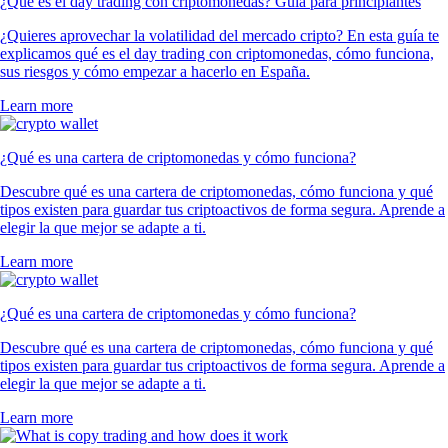
¿Qué es el day trading con criptomonedas? Guía para principiantes
¿Quieres aprovechar la volatilidad del mercado cripto? En esta guía te
explicamos qué es el day trading con criptomonedas, cómo funciona,
sus riesgos y cómo empezar a hacerlo en España.
Learn more
¿Qué es una cartera de criptomonedas y cómo funciona?
Descubre qué es una cartera de criptomonedas, cómo funciona y qué
tipos existen para guardar tus criptoactivos de forma segura. Aprende a
elegir la que mejor se adapte a ti.
Learn more
¿Qué es una cartera de criptomonedas y cómo funciona?
Descubre qué es una cartera de criptomonedas, cómo funciona y qué
tipos existen para guardar tus criptoactivos de forma segura. Aprende a
elegir la que mejor se adapte a ti.
Learn more