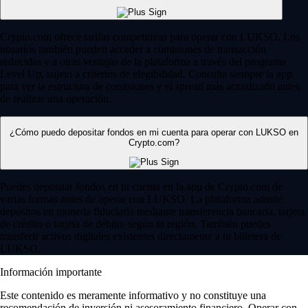
Crypto.com ofrece tarifas competitivas para operar con LUKSO. Los
usuarios también pueden acceder a comisiones de transacción
reducidas y a otras ventajas de la plataforma a través del programa
Level Up, sujeto a criterios de elegibilidad. Consulta siempre la app
para ver la estructura de comisiones y el spread más actualizado antes
de realizar una operación.
¿Cómo puedo depositar fondos en mi cuenta para operar con LUKSO en
Crypto.com?
Puedes depositar fondos en tu cuenta en la app de Crypto.com de
varias formas antes de operar con LUKSO. La plataforma admite
depósitos en moneda fiduciaria mediante transferencia bancaria, tarjeta
de crédito o tarjeta de débito, según tu región. También puedes
transferir activos digitales existentes directamente a tu billetera de
LUKSO.
Información importante
Este contenido es meramente informativo y no constituye una
recomendación de inversión ni asesoramiento financiero. Operar con