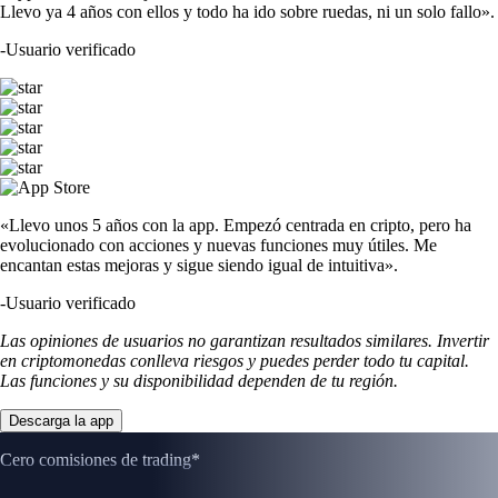
Llevo ya 4 años con ellos y todo ha ido sobre ruedas, ni un solo fallo».
-
Usuario verificado
«Llevo unos 5 años con la app. Empezó centrada en cripto, pero ha
evolucionado con acciones y nuevas funciones muy útiles. Me
encantan estas mejoras y sigue siendo igual de intuitiva».
-
Usuario verificado
Las opiniones de usuarios no garantizan resultados similares. Invertir
en criptomonedas conlleva riesgos y puedes perder todo tu capital.
Las funciones y su disponibilidad dependen de tu región.
Descarga la app
Cero comisiones de trading*