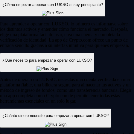
¿Cómo empezar a operar con LUKSO si soy principiante?
Para aprender a operar con LUKSO, lo primero es informarse sobre
los distintos activos y entender cómo funciona el mercado. Después,
elige una plataforma fácil de usar, crea una cuenta y completa la
verificación de identidad. La app de Crypto.com ofrece un punto de
entrada sencillo gracias a su interfaz intuitiva para quienes empiezan.
¿Qué necesito para empezar a operar con LUKSO?
Antes de operar con LUKSO, necesitas una cuenta verificada en una
plataforma fiable, una billetera segura para almacenar tus activos y un
método de ingreso de fondos, como una transferencia bancaria. Elegir
una app completa como Crypto.com te permite tener todas estas
herramientas esenciales en un solo lugar.
¿Cuánto dinero necesito para empezar a operar con LUKSO?