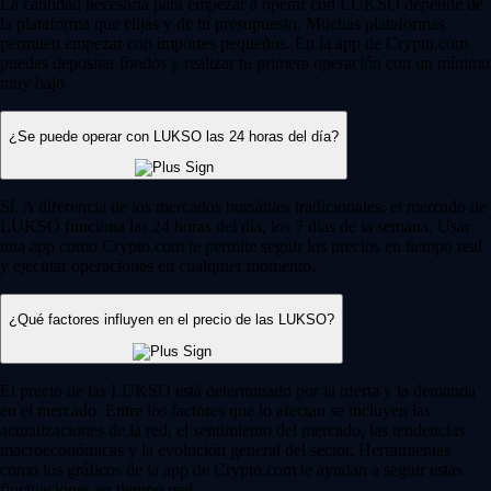
La cantidad necesaria para empezar a operar con LUKSO depende de
la plataforma que elijas y de tu presupuesto. Muchas plataformas
permiten empezar con importes pequeños. En la app de Crypto.com
puedes depositar fondos y realizar tu primera operación con un mínimo
muy bajo.
¿Se puede operar con LUKSO las 24 horas del día?
Sí. A diferencia de los mercados bursátiles tradicionales, el mercado de
LUKSO funciona las 24 horas del día, los 7 días de la semana. Usar
una app como Crypto.com te permite seguir los precios en tiempo real
y ejecutar operaciones en cualquier momento.
¿Qué factores influyen en el precio de las LUKSO?
El precio de las LUKSO está determinado por la oferta y la demanda
en el mercado. Entre los factores que lo afectan se incluyen las
actualizaciones de la red, el sentimiento del mercado, las tendencias
macroeconómicas y la evolución general del sector. Herramientas
como los gráficos de la app de Crypto.com te ayudan a seguir estas
fluctuaciones en tiempo real.