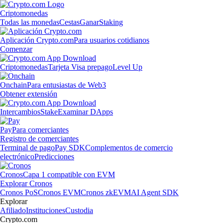
Criptomonedas
Todas las monedas
Cestas
Ganar
Staking
Aplicación Crypto.com
Para usuarios cotidianos
Comenzar
Criptomonedas
Tarjeta Visa prepago
Level Up
Onchain
Para entusiastas de Web3
Obtener extensión
Intercambios
Stake
Examinar DApps
Pay
Para comerciantes
Registro de comerciantes
Terminal de pago
Pay SDK
Complementos de comercio
electrónico
Predicciones
Cronos
Capa 1 compatible con EVM
Explorar Cronos
Cronos PoS
Cronos EVM
Cronos zkEVM
AI Agent SDK
Explorar
Afiliado
Instituciones
Custodia
Crypto.com