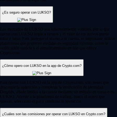
¿Es seguro operar con LUKSO?
Los mercados de LUKSO son inherentemente volátiles, por lo que
operar con LUKSO implica riesgos y el valor de tus activos puede
subir o bajar. Para proteger el acceso a tu cuenta, es importante utilizar
plataformas que prioricen medidas de seguridad robustas, como la
verificación estricta y el almacenamiento en frío que ofrece
Crypto.com.
¿Cómo opero con LUKSO en la app de Crypto.com?
Para operar con LUKSO en la app de Crypto.com, solo tienes que
descargar la aplicación y completar la verificación de identidad.
Después, añade fondos a tu cuenta mediante un método en euros o en
LUKSO. Accede a la plataforma de trading, busca el activo que
quieras, selecciona el par y confirma la operación.
¿Cuáles son las comisiones por operar con LUKSO en Crypto.com?