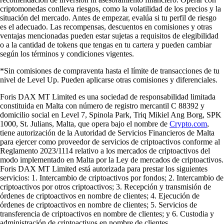
criptomonedas conlleva riesgos, como la volatilidad de los precios y la
situación del mercado. Antes de empezar, evalúa si tu perfil de riesgo
es el adecuado. Las recompensas, descuentos en comisiones y otras
ventajas mencionadas pueden estar sujetas a requisitos de elegibilidad
o a la cantidad de tokens que tengas en tu cartera y pueden cambiar
según los términos y condiciones vigentes.
*Sin comisiones de compraventa hasta el límite de transacciones de tu
nivel de Level Up. Pueden aplicarse otras comisiones y diferenciales.
Foris DAX MT Limited es una sociedad de responsabilidad limitada
constituida en Malta con número de registro mercantil C 88392 y
domicilio social en Level 7, Spinola Park, Triq Mikiel Ang Borg, SPK
1000, St. Julians, Malta, que opera bajo el nombre de
Crypto.com
,
tiene autorización de la Autoridad de Servicios Financieros de Malta
para ejercer como proveedor de servicios de criptoactivos conforme al
Reglamento 2023/1114 relativo a los mercados de criptoactivos del
modo implementado en Malta por la Ley de mercados de criptoactivos.
Foris DAX MT Limited está autorizada para prestar los siguientes
servicios: 1. Intercambio de criptoactivos por fondos; 2. Intercambio de
criptoactivos por otros criptoactivos; 3. Recepción y transmisión de
órdenes de criptoactivos en nombre de clientes; 4. Ejecución de
órdenes de criptoactivos en nombre de clientes; 5. Servicios de
transferencia de criptoactivos en nombre de clientes; y 6. Custodia y
administración de criptoactivos en nombre de clientes.