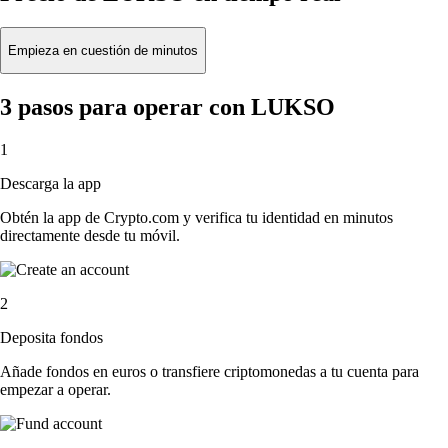
Empieza en cuestión de minutos
3 pasos para operar con LUKSO
1
Descarga la app
Obtén la app de Crypto.com y verifica tu identidad en minutos
directamente desde tu móvil.
2
Deposita fondos
Añade fondos en euros o transfiere criptomonedas a tu cuenta para
empezar a operar.