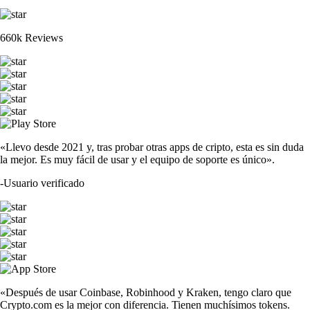
660k Reviews
«Llevo desde 2021 y, tras probar otras apps de cripto, esta es sin duda
la mejor. Es muy fácil de usar y el equipo de soporte es único».
-
Usuario verificado
«Después de usar Coinbase, Robinhood y Kraken, tengo claro que
Crypto.com es la mejor con diferencia. Tienen muchísimos tokens.