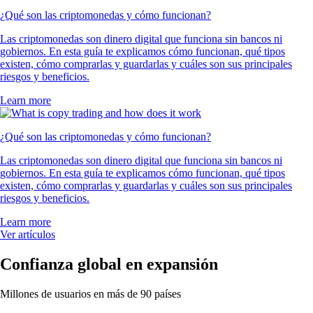
¿Qué son las criptomonedas y cómo funcionan?
Las criptomonedas son dinero digital que funciona sin bancos ni
gobiernos. En esta guía te explicamos cómo funcionan, qué tipos
existen, cómo comprarlas y guardarlas y cuáles son sus principales
riesgos y beneficios.
Learn more
¿Qué son las criptomonedas y cómo funcionan?
Las criptomonedas son dinero digital que funciona sin bancos ni
gobiernos. En esta guía te explicamos cómo funcionan, qué tipos
existen, cómo comprarlas y guardarlas y cuáles son sus principales
riesgos y beneficios.
Learn more
Ver artículos
Confianza global en expansión
Millones de usuarios en más de 90 países