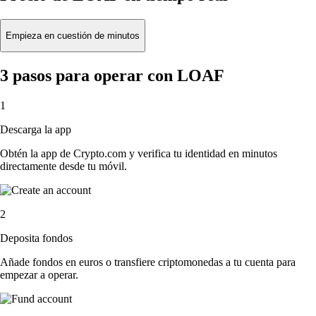
Empieza en cuestión de minutos
3 pasos para operar con LOAF
1
Descarga la app
Obtén la app de Crypto.com y verifica tu identidad en minutos
directamente desde tu móvil.
2
Deposita fondos
Añade fondos en euros o transfiere criptomonedas a tu cuenta para
empezar a operar.