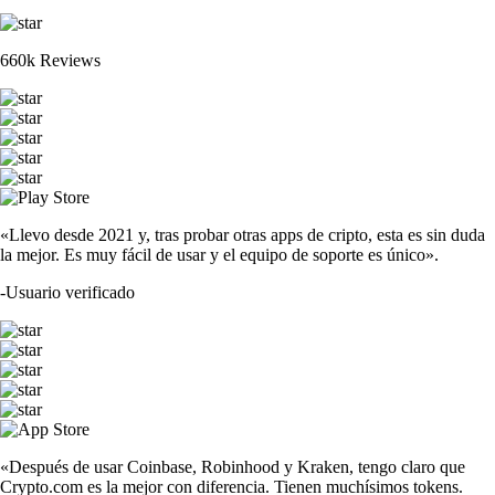
660k Reviews
«Llevo desde 2021 y, tras probar otras apps de cripto, esta es sin duda
la mejor. Es muy fácil de usar y el equipo de soporte es único».
-
Usuario verificado
«Después de usar Coinbase, Robinhood y Kraken, tengo claro que
Crypto.com es la mejor con diferencia. Tienen muchísimos tokens.