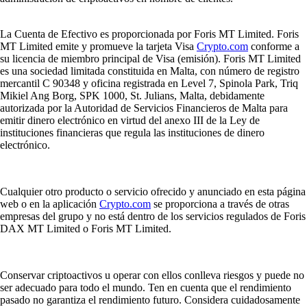
La Cuenta de Efectivo es proporcionada por Foris MT Limited. Foris
MT Limited emite y promueve la tarjeta Visa
Crypto.com
conforme a
su licencia de miembro principal de Visa (emisión). Foris MT Limited
es una sociedad limitada constituida en Malta, con número de registro
mercantil C 90348 y oficina registrada en Level 7, Spinola Park, Triq
Mikiel Ang Borg, SPK 1000, St. Julians, Malta, debidamente
autorizada por la Autoridad de Servicios Financieros de Malta para
emitir dinero electrónico en virtud del anexo III de la Ley de
instituciones financieras que regula las instituciones de dinero
electrónico.
Cualquier otro producto o servicio ofrecido y anunciado en esta página
web o en la aplicación
Crypto.com
se proporciona a través de otras
empresas del grupo y no está dentro de los servicios regulados de Foris
DAX MT Limited o Foris MT Limited.
Conservar criptoactivos u operar con ellos conlleva riesgos y puede no
ser adecuado para todo el mundo. Ten en cuenta que el rendimiento
pasado no garantiza el rendimiento futuro. Considera cuidadosamente