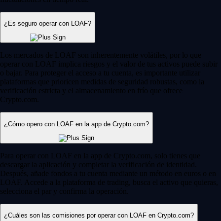
¿Es seguro operar con LOAF?
Los mercados de LOAF son inherentemente volátiles, por lo que
operar con LOAF implica riesgos y el valor de tus activos puede subir
o bajar. Para proteger el acceso a tu cuenta, es importante utilizar
plataformas que prioricen medidas de seguridad robustas, como la
verificación estricta y el almacenamiento en frío que ofrece
Crypto.com.
¿Cómo opero con LOAF en la app de Crypto.com?
Para operar con LOAF en la app de Crypto.com, solo tienes que
descargar la aplicación y completar la verificación de identidad.
Después, añade fondos a tu cuenta mediante un método en euros o en
LOAF. Accede a la plataforma de trading, busca el activo que quieras,
selecciona el par y confirma la operación.
¿Cuáles son las comisiones por operar con LOAF en Crypto.com?