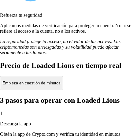
Refuerza tu seguridad
Aplicamos medidas de verificación para proteger tu cuenta. Nota: se
refiere al acceso a la cuenta, no a los activos.
La seguridad protege tu acceso, no el valor de tus activos. Las
criptomonedas son arriesgadas y su volatilidad puede afectar
seriamente a tus fondos.
Precio de Loaded Lions en tiempo real
Empieza en cuestión de minutos
3 pasos para operar con Loaded Lions
1
Descarga la app
Obtén la app de Crypto.com y verifica tu identidad en minutos