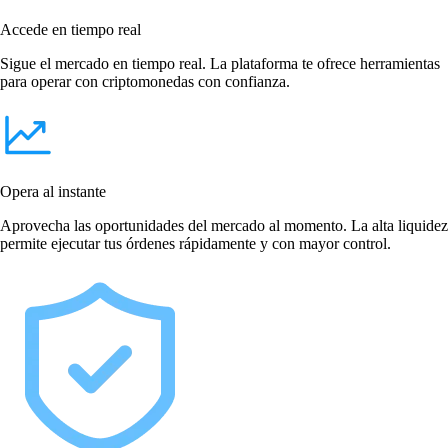
Accede en tiempo real
Sigue el mercado en tiempo real. La plataforma te ofrece herramientas
para operar con criptomonedas con confianza.
Opera al instante
Aprovecha las oportunidades del mercado al momento. La alta liquidez
permite ejecutar tus órdenes rápidamente y con mayor control.