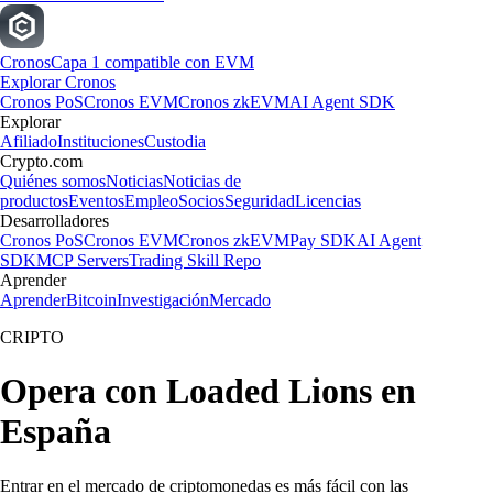
Cronos
Capa 1 compatible con EVM
Explorar Cronos
Cronos PoS
Cronos EVM
Cronos zkEVM
AI Agent SDK
Explorar
Afiliado
Instituciones
Custodia
Crypto.com
Quiénes somos
Noticias
Noticias de
productos
Eventos
Empleo
Socios
Seguridad
Licencias
Desarrolladores
Cronos PoS
Cronos EVM
Cronos zkEVM
Pay SDK
AI Agent
SDK
MCP Servers
Trading Skill Repo
Aprender
Aprender
Bitcoin
Investigación
Mercado
CRIPTO
Opera con Loaded Lions en
España
Entrar en el mercado de criptomonedas es más fácil con las