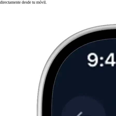
directamente desde tu móvil.