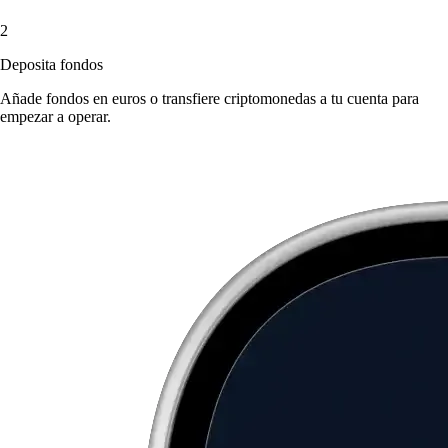
2
Deposita fondos
Añade fondos en euros o transfiere criptomonedas a tu cuenta para
empezar a operar.