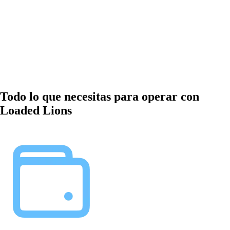
Todo lo que necesitas para operar con
Loaded Lions