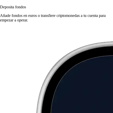
Deposita fondos
Añade fondos en euros o transfiere criptomonedas a tu cuenta para
empezar a operar.