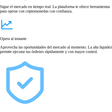
Sigue el mercado en tiempo real. La plataforma te ofrece herramientas
para operar con criptomonedas con confianza.
Opera al instante
Aprovecha las oportunidades del mercado al momento. La alta liquidez
permite ejecutar tus órdenes rápidamente y con mayor control.