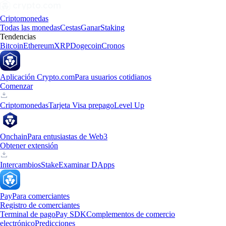
Criptomonedas
Todas las monedas
Cestas
Ganar
Staking
Tendencias
Bitcoin
Ethereum
XRP
Dogecoin
Cronos
Aplicación Crypto.com
Para usuarios cotidianos
Comenzar
Criptomonedas
Tarjeta Visa prepago
Level Up
Onchain
Para entusiastas de Web3
Obtener extensión
Intercambios
Stake
Examinar DApps
Pay
Para comerciantes
Registro de comerciantes
Terminal de pago
Pay SDK
Complementos de comercio
electrónico
Predicciones