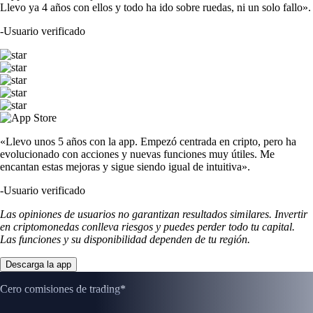
Llevo ya 4 años con ellos y todo ha ido sobre ruedas, ni un solo fallo».
-
Usuario verificado
«Llevo unos 5 años con la app. Empezó centrada en cripto, pero ha
evolucionado con acciones y nuevas funciones muy útiles. Me
encantan estas mejoras y sigue siendo igual de intuitiva».
-
Usuario verificado
Las opiniones de usuarios no garantizan resultados similares. Invertir
en criptomonedas conlleva riesgos y puedes perder todo tu capital.
Las funciones y su disponibilidad dependen de tu región.
Descarga la app
Cero comisiones de trading*