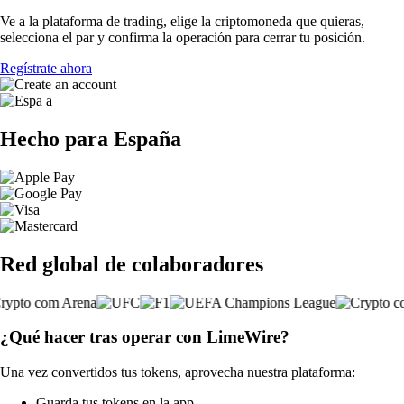
Ve a la plataforma de trading, elige la criptomoneda que quieras,
selecciona el par y confirma la operación para cerrar tu posición.
Regístrate ahora
Hecho para España
Red global de colaboradores
¿Qué hacer tras operar con LimeWire?
Una vez convertidos tus tokens, aprovecha nuestra plataforma:
Guarda tus tokens en la app.