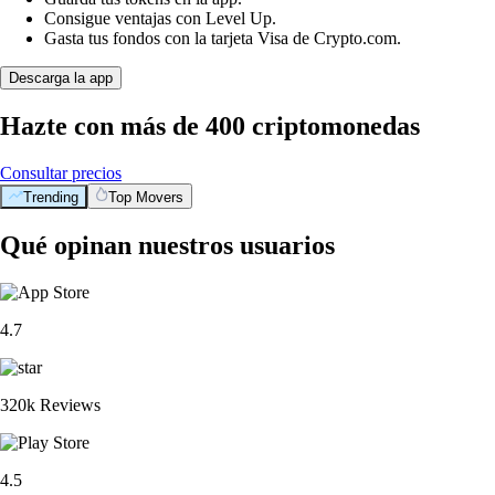
Consigue ventajas con Level Up.
Gasta tus fondos con la tarjeta Visa de Crypto.com.
Descarga la app
Hazte con más de 400 criptomonedas
Consultar precios
Trending
Top Movers
Qué opinan nuestros usuarios
4.7
320k Reviews
4.5