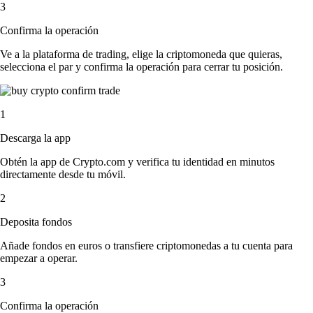
3
Confirma la operación
Ve a la plataforma de trading, elige la criptomoneda que quieras,
selecciona el par y confirma la operación para cerrar tu posición.
1
Descarga la app
Obtén la app de Crypto.com y verifica tu identidad en minutos
directamente desde tu móvil.
2
Deposita fondos
Añade fondos en euros o transfiere criptomonedas a tu cuenta para
empezar a operar.
3
Confirma la operación