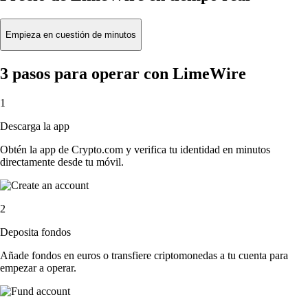
Empieza en cuestión de minutos
3 pasos para operar con LimeWire
1
Descarga la app
Obtén la app de Crypto.com y verifica tu identidad en minutos
directamente desde tu móvil.
2
Deposita fondos
Añade fondos en euros o transfiere criptomonedas a tu cuenta para
empezar a operar.