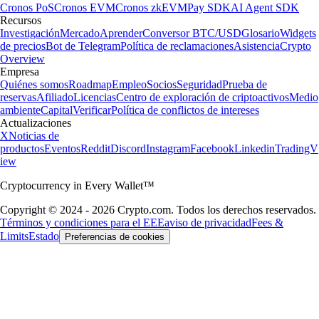
Cronos PoS
Cronos EVM
Cronos zkEVM
Pay SDK
AI Agent SDK
Recursos
Investigación
Mercado
Aprender
Conversor BTC/USD
Glosario
Widgets
de precios
Bot de Telegram
Política de reclamaciones
Asistencia
Crypto
Overview
Empresa
Quiénes somos
Roadmap
Empleo
Socios
Seguridad
Prueba de
reservas
Afiliado
Licencias
Centro de exploración de criptoactivos
Medio
ambiente
Capital
Verificar
Política de conflictos de intereses
Actualizaciones
X
Noticias de
productos
Eventos
Reddit
Discord
Instagram
Facebook
Linkedin
TradingV
iew
Cryptocurrency in Every Wallet™
Copyright © 2024 - 2026 Crypto.com. Todos los derechos reservados.
Términos y condiciones para el EEE
aviso de privacidad
Fees &
Limits
Estado
Preferencias de cookies