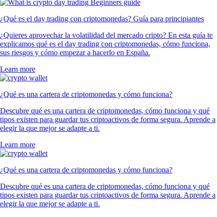
¿Qué es el day trading con criptomonedas? Guía para principiantes
¿Quieres aprovechar la volatilidad del mercado cripto? En esta guía te
explicamos qué es el day trading con criptomonedas, cómo funciona,
sus riesgos y cómo empezar a hacerlo en España.
Learn more
¿Qué es una cartera de criptomonedas y cómo funciona?
Descubre qué es una cartera de criptomonedas, cómo funciona y qué
tipos existen para guardar tus criptoactivos de forma segura. Aprende a
elegir la que mejor se adapte a ti.
Learn more
¿Qué es una cartera de criptomonedas y cómo funciona?
Descubre qué es una cartera de criptomonedas, cómo funciona y qué
tipos existen para guardar tus criptoactivos de forma segura. Aprende a
elegir la que mejor se adapte a ti.