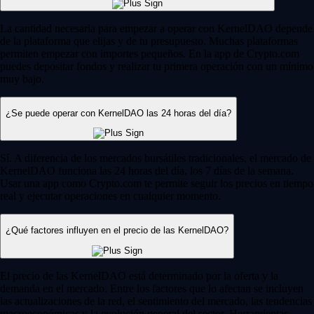
La cantidad necesaria para empezar a operar con KernelDAO depende
de la plataforma que elijas y de tu presupuesto. Muchas plataformas
permiten empezar con importes pequeños. En la app de Crypto.com
puedes depositar fondos y realizar tu primera operación con un mínimo
muy bajo.
¿Se puede operar con KernelDAO las 24 horas del día?
Sí. A diferencia de los mercados bursátiles tradicionales, el mercado de
KernelDAO funciona las 24 horas del día, los 7 días de la semana.
Usar una app como Crypto.com te permite seguir los precios en tiempo
real y ejecutar operaciones en cualquier momento.
¿Qué factores influyen en el precio de las KernelDAO?
El precio de las KernelDAO está determinado por la oferta y la
demanda en el mercado. Entre los factores que lo afectan se incluyen
las actualizaciones de la red, el sentimiento del mercado, las tendencias
macroeconómicas y la evolución general del sector. Herramientas