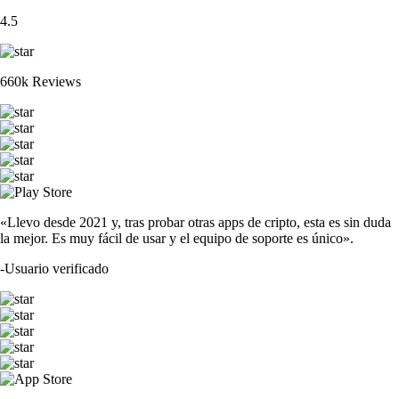
4.5
660k Reviews
«Llevo desde 2021 y, tras probar otras apps de cripto, esta es sin duda
la mejor. Es muy fácil de usar y el equipo de soporte es único».
-
Usuario verificado