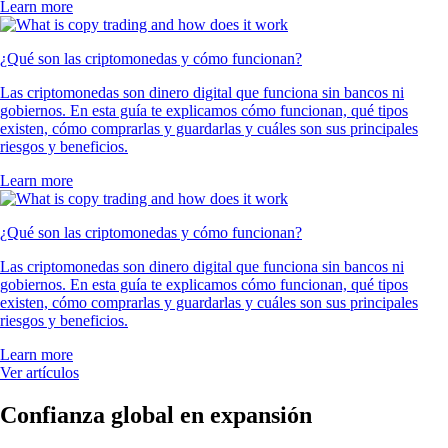
Learn more
¿Qué son las criptomonedas y cómo funcionan?
Las criptomonedas son dinero digital que funciona sin bancos ni
gobiernos. En esta guía te explicamos cómo funcionan, qué tipos
existen, cómo comprarlas y guardarlas y cuáles son sus principales
riesgos y beneficios.
Learn more
¿Qué son las criptomonedas y cómo funcionan?
Las criptomonedas son dinero digital que funciona sin bancos ni
gobiernos. En esta guía te explicamos cómo funcionan, qué tipos
existen, cómo comprarlas y guardarlas y cuáles son sus principales
riesgos y beneficios.
Learn more
Ver artículos
Confianza global en expansión