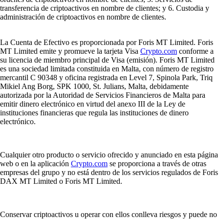
transferencia de criptoactivos en nombre de clientes; y 6. Custodia y
administración de criptoactivos en nombre de clientes.
La Cuenta de Efectivo es proporcionada por Foris MT Limited. Foris
MT Limited emite y promueve la tarjeta Visa
Crypto.com
conforme a
su licencia de miembro principal de Visa (emisión). Foris MT Limited
es una sociedad limitada constituida en Malta, con número de registro
mercantil C 90348 y oficina registrada en Level 7, Spinola Park, Triq
Mikiel Ang Borg, SPK 1000, St. Julians, Malta, debidamente
autorizada por la Autoridad de Servicios Financieros de Malta para
emitir dinero electrónico en virtud del anexo III de la Ley de
instituciones financieras que regula las instituciones de dinero
electrónico.
Cualquier otro producto o servicio ofrecido y anunciado en esta página
web o en la aplicación
Crypto.com
se proporciona a través de otras
empresas del grupo y no está dentro de los servicios regulados de Foris
DAX MT Limited o Foris MT Limited.
Conservar criptoactivos u operar con ellos conlleva riesgos y puede no