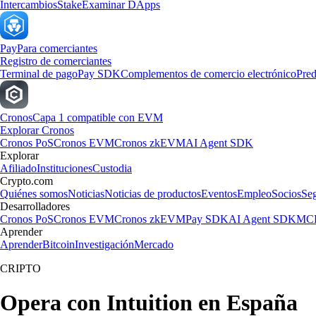
Intercambios
Stake
Examinar DApps
Pay
Para comerciantes
Registro de comerciantes
Terminal de pago
Pay SDK
Complementos de comercio electrónico
Pred
Cronos
Capa 1 compatible con EVM
Explorar Cronos
Cronos PoS
Cronos EVM
Cronos zkEVM
AI Agent SDK
Explorar
Afiliado
Instituciones
Custodia
Crypto.com
Quiénes somos
Noticias
Noticias de productos
Eventos
Empleo
Socios
Se
Desarrolladores
Cronos PoS
Cronos EVM
Cronos zkEVM
Pay SDK
AI Agent SDK
MCP
Aprender
Aprender
Bitcoin
Investigación
Mercado
CRIPTO
Opera con Intuition en España