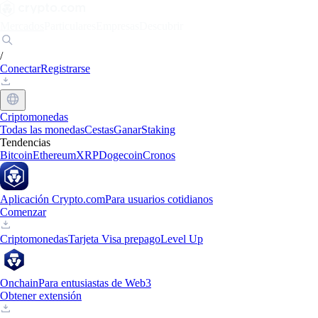
Mercados
Particulares
Empresas
Descubrir
/
Conectar
Registrarse
Criptomonedas
Todas las monedas
Cestas
Ganar
Staking
Tendencias
Bitcoin
Ethereum
XRP
Dogecoin
Cronos
Aplicación Crypto.com
Para usuarios cotidianos
Comenzar
Criptomonedas
Tarjeta Visa prepago
Level Up
Onchain
Para entusiastas de Web3
Obtener extensión